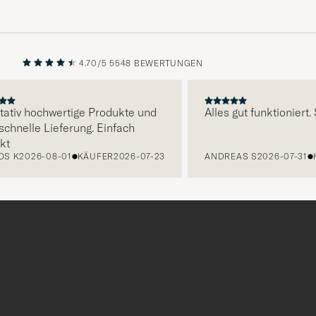
4.70/5
5548 BEWERTUNGEN
VORHERIGE
NÄCHST
iv hochwertige Produkte und
Alles gut funktioniert. Su
nelle Lieferung. Einfach
K
2026-08-01
KÄUFER
2026-07-23
ANDREAS S
2026-07-31
KÄU