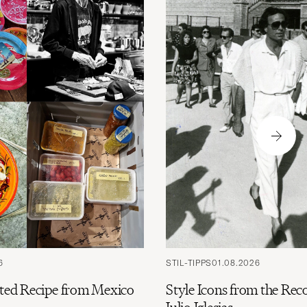
6
STIL-TIPPS
01.08.2026
cted Recipe from Mexico
Style Icons from the Reco