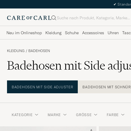
✔
Standar
Suche
Neu im Onlineshop
Kleidung
Schuhe
Accessoires
Uhren
Tasc
KLEIDUNG
/
BADEHOSEN
Badehosen mit Side adju
BADEHOSEN MIT SIDE ADJUSTER
BADEHOSEN MIT SCHNÜ
KATEGORIE
MARKE
GRÖSSE
FARBE