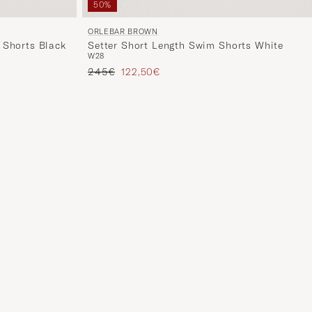
50%
ORLEBAR BROWN
 Shorts Black
Setter Short Length Swim Shorts White
W28
Regulärer Preis
Reduzierter Preis
245€
122,50€