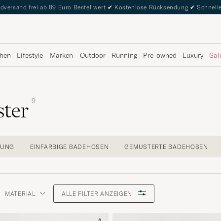
dversand frei ab 89 Euro Bestellwert
✔
Kostenlose Rücksendung
✔
Schnelle
hen
Lifestyle
Marken
Outdoor
Running
Pre-owned
Luxury
Sal
9
ster
RUNG
EINFARBIGE BADEHOSEN
GEMUSTERTE BADEHOSEN
MATERIAL
ALLE FILTER ANZEIGEN