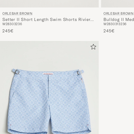
ORLEBAR BROWN
ORLEBAR BROWN
Setter II Short Length Swim Shorts Riviera
Bulldog II Me
W28
30
32
36
W28
30
31
32
36
II
Navy
245€
245€