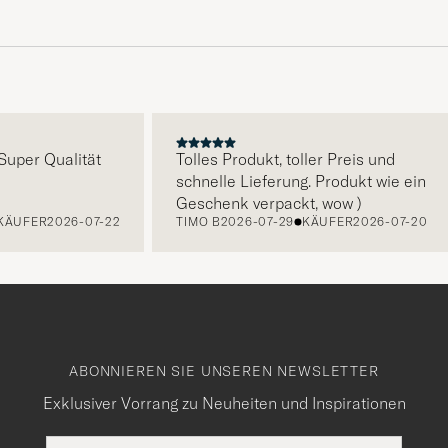
E
per Qualität
Tolles Produkt, toller Preis und
schnelle Lieferung. Produkt wie ein
Geschenk verpackt, wow )
FER
2026-07-22
TIMO B
2026-07-29
KÄUFER
2026-07-20
ABONNIEREN SIE UNSEREN NEWSLETTER
Exklusiver Vorrang zu Neuheiten und Inspirationen
E-