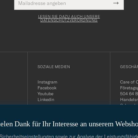
Pflichtfeld
Mail
Submit
Adresse
Newslette
Form
LESEN SIE DAZU AUCH UNSERE
DATENSCHUTZVERORDNUNG
SOZIALE MEDIEN
GESCHÄ
Instagram
Care of 
Facebook
Företags
Youtube
504 64 B
Linkedin
Handelsr
Schwede
MwSt-Nu
399.819
elen Dank für Ihr Interesse an unserem Websh
USt-IdNr
Telefon:
E-Mail-A
cherheitseinstellungen sowie zur Analyse der Leistungsfähigk