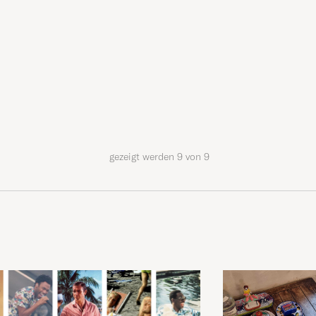
gezeigt werden
9
von
9