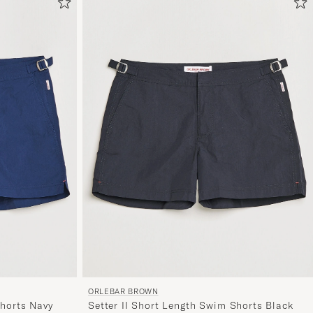
Stilberatu
um
die
Funktion
"Mein
Stil"
zu
aktivieren
und
erleben
Sie
eine
handverl
Auswahl,
die
nun
ORLEBAR BROWN
Shorts Navy
Setter II Short Length Swim Shorts Black
Ihrem