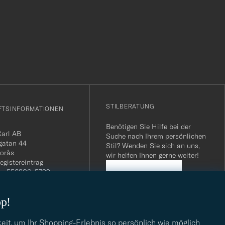
r
STILBERATUNG
FTSINFORMATIONEN
Benötigen Sie Hilfe bei der
Carl AB
Suche nach Ihrem persönlichen
gatan 44
Stil? Wenden Sie sich an uns,
orås
wir helfen Ihnen gerne weiter!
egistereintrag
n: 556800-5739
STILBERATUNG
mmer Schweiz: CHE-
.275 MWST
op!
.: SE556800573901
040 / 22 63 88 96
dresse:
eit, um Ihr Shopping-Erlebnis so persönlich wie möglich