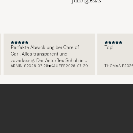
Julio Iglesias
Perfekte Abwicklung bei Care of
Top!
Carl. Alles transparent und
zuverlässig. Der Astorflex Schuh ist
ARMIN S
2026-07-29
KÄUFER
2026-07-20
THOMAS F
2026-07
bequem, top verarbeitet. Rundum
zufrieden!