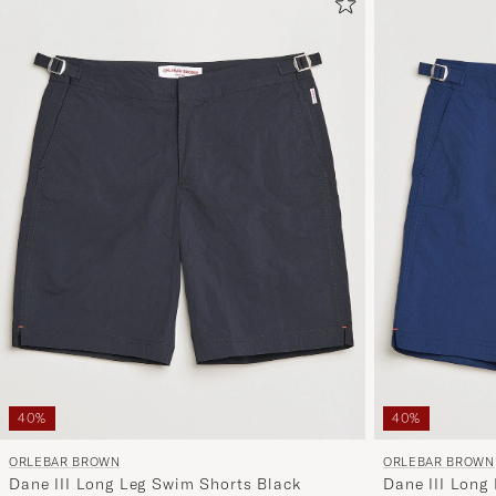
40%
40%
ORLEBAR BROWN
ORLEBAR BROWN
Dane III Long Leg Swim Shorts Black
Dane III Long