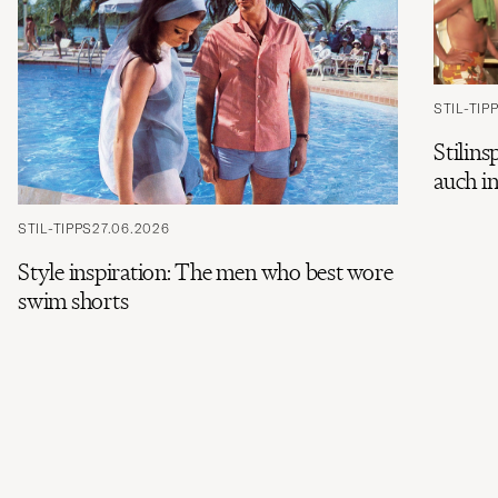
STIL-TIP
Stilin
auch i
STIL-TIPPS
27.06.2026
Style inspiration: The men who best wore
swim shorts