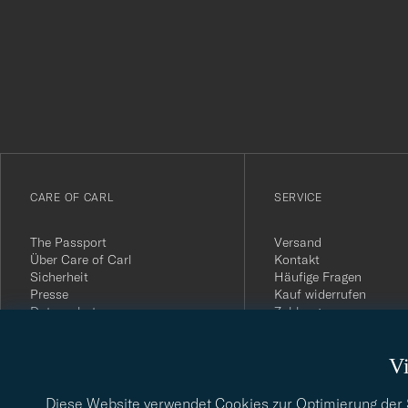
Tack
för
att
du
anmälde
dig
till
vårt
CARE OF CARL
SERVICE
nyhetsbrev!
The Passport
Versand
Über Care of Carl
Kontakt
Sicherheit
Häufige Fragen
Presse
Kauf widerrufen
Datenschutz
Zahlung
Impressum
Kundenbewertungen
AGB
Geschenkkarten
Vi
Widerrufsrecht
Nachhaltigkeitsbericht
Diese Website verwendet Cookies zur Optimierung der Si