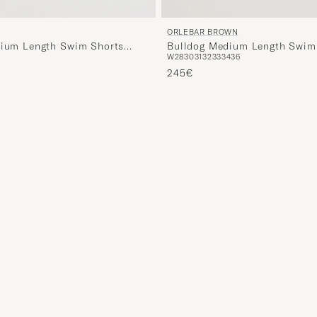
ORLEBAR BROWN
dium Length Swim Shorts
Bulldog Medium Length Swim
W28
30
31
32
33
34
36
245€