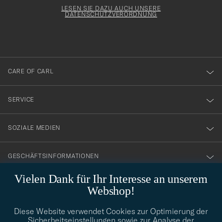
för
Form
LESEN SIE DAZU AUCH UNSERE
att
DATENSCHUTZVERORDNUNG
du
anmälde
dig
till
CARE OF CARL
vårt
nyhetsbrev!
SERVICE
SOZIALE MEDIEN
GESCHÄFTSINFORMATIONEN
Vielen Dank für Ihr Interesse an unserem
Webshop!
STILBERATUNG
Diese Website verwendet Cookies zur Optimierung der
Benötigen Sie Hilfe bei der Suche nach Ihrem persönlichen Stil?
Sicherheitseinstellungen sowie zur Analyse der