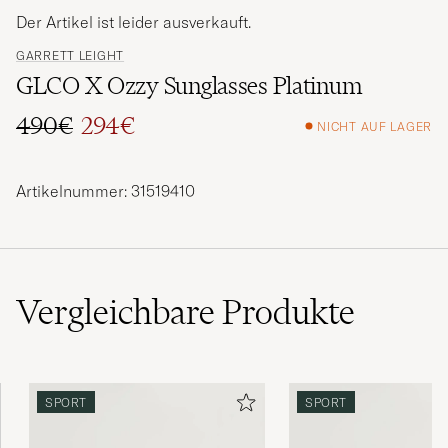
Der Artikel ist leider ausverkauft.
GARRETT LEIGHT
GLCO X Ozzy Sunglasses Platinum
490€
294€
NICHT AUF LAGER
Regulärer Preis
Reduzierter Preis
Artikelnummer: 31519410
Vergleichbare
Produkte
SPORT
SPORT