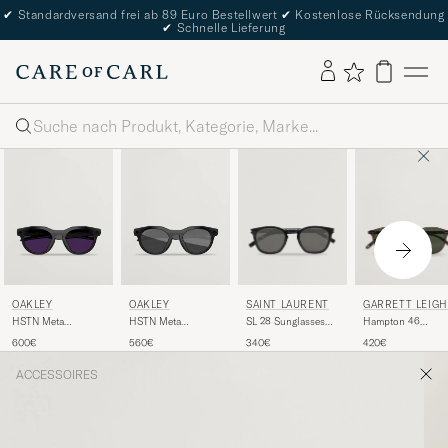
✔
Standardversand frei ab 89 Euro Bestellwert
✔
Kostenlose Rücksendung
✔
Schnelle Lieferung
Suche
SAINT LAURENT
GARRETT LEIGH
OAKLEY
OAKLEY
SL 28 Sunglasses
Hampton 46
HSTN Meta
HSTN Meta
Black
Sunglasses Black
Sunglasses Black
Sunglasses Black
340€
420€
600€
560€
Glass
ACCESSOIRES