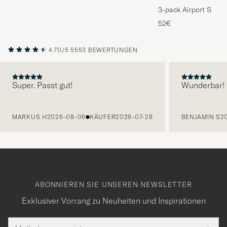
3-pack Airport Socks
Melange
52€
4.70/5
5553 BEWERTUNGEN
Super. Passt gut!
Wunderbar!
VORHERIGE
MARKUS H
2026-08-06
KÄUFER
2026-07-28
BENJAMIN S
2
ABONNIEREN SIE UNSEREN NEWSLETTER
Exklusiver Vorrang zu Neuheiten und Inspirationen
E-