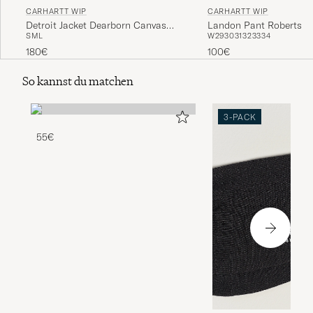
CARHARTT WIP
CARHARTT WIP
Detroit Jacket Dearborn Canvas
Landon Pant Robertso
S
M
L
W29
30
31
32
33
34
Black
Blue Rinsed
180€
100€
So kannst du matchen
3-PACK
55€