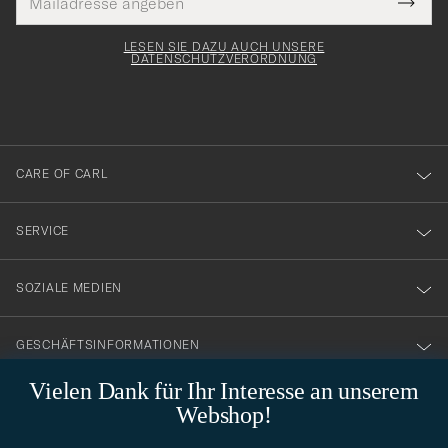
Tack
lichtfeld
Mail
Submi
Adresse
för
Newsl
Form
LESEN SIE DAZU AUCH UNSERE
att
DATENSCHUTZVERORDNUNG
du
anmälde
dig
till
CARE OF CARL
vårt
nyhetsbrev!
SERVICE
SOZIALE MEDIEN
GESCHÄFTSINFORMATIONEN
Vielen Dank für Ihr Interesse an unserem
Webshop!
STILBERATUNG