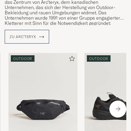
das Zentrum von Arc'teryx, dem kanadischen
Unternehmen, das sich der Herstellung von Outdoor-
Bekleidung und rauen Umgebungen widmet. Das
Unternehmen wurde 1991 von einer Gruppe engagierter
Kletterer mit Sinn für die Notwendigkeit gegründet:
einfache Lösungen für komplexe Herausforderungen und
Produkte, die es dem Ausübenden ermöglichen,
ZU ARC'TERYX
unabhängig von äußeren Bedingungen in dem Moment zu
leben. Die Nachbarschaft ist ein ausgezeichnetes
Testlabor, und Arc'teryx widmet sich der Entwicklung von
Produkten, die über einen längeren Zeitraum hinweg eine
OUTDOOR
OUTDOOR
über den Erwartungen liegende Leistung erbringen, wobei
der Mensch im Mittelpunkt stehen.