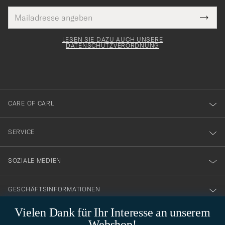
E-
Tack
lichtfeld
Mail
Submi
Adresse
för
Newsl
Form
LESEN SIE DAZU AUCH UNSERE
att
DATENSCHUTZVERORDNUNG
du
anmälde
dig
till
CARE OF CARL
vårt
nyhetsbrev!
SERVICE
SOZIALE MEDIEN
GESCHÄFTSINFORMATIONEN
Vielen Dank für Ihr Interesse an unserem
Webshop!