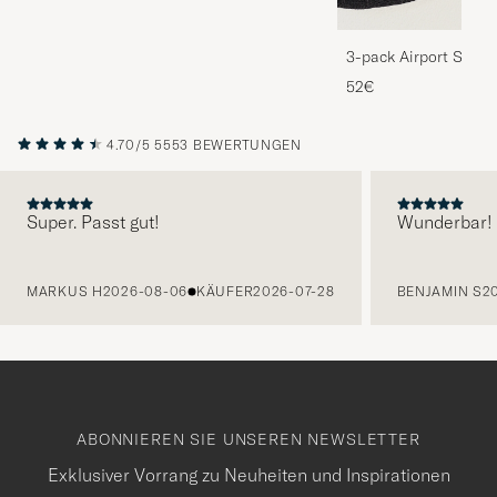
3-pack Airport Socks
Melange
52€
4.70/5
5553 BEWERTUNGEN
Super. Passt gut!
Wunderbar!
VORHERIGE
MARKUS H
2026-08-06
KÄUFER
2026-07-28
BENJAMIN S
2
ABONNIEREN SIE UNSEREN NEWSLETTER
Exklusiver Vorrang zu Neuheiten und Inspirationen