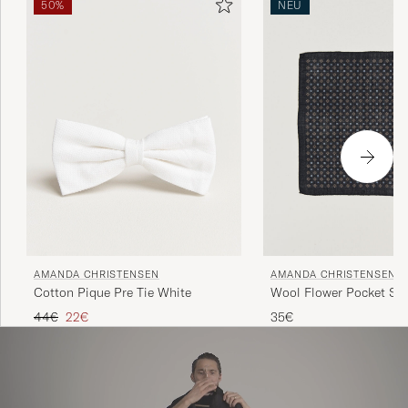
50%
NEU
Generationen bewahrt wurde.
AMANDA CHRISTENSEN
AMANDA CHRISTENSEN
Cotton Pique Pre Tie White
Wool Flower Pocket Sq
Regulärer Preis
Reduzierter Preis
44€
22€
35€