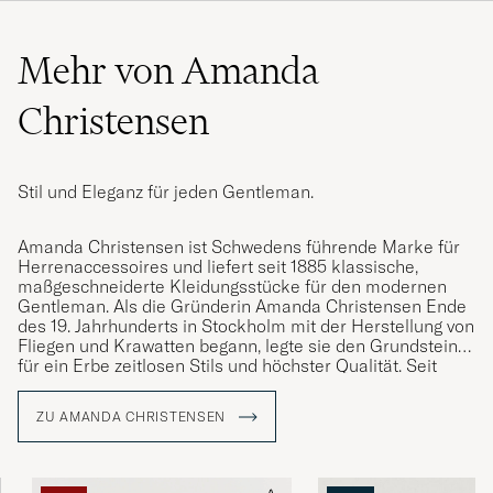
TieNavy/Burgundy
Mehr von Amanda
Christensen
Stil und Eleganz für jeden Gentleman.
Amanda Christensen ist Schwedens führende Marke für
Herrenaccessoires und liefert seit 1885 klassische,
maßgeschneiderte Kleidungsstücke für den modernen
Gentleman. Als die Gründerin Amanda Christensen Ende
des 19. Jahrhunderts in Stockholm mit der Herstellung von
Fliegen und Krawatten begann, legte sie den Grundstein
für ein Erbe zeitlosen Stils und höchster Qualität. Seit
1949 ist das Unternehmen königlicher Hoflieferant und
bietet heute Krawatten, Schals, Einstecktücher, Socken
ZU AMANDA CHRISTENSEN
und Manschettenknöpfe – Details, die die Persönlichkeit
und den Stil anspruchsvoller Männer weltweit
unterstreichen. Ein großer Teil der Produktion findet rund
um den Comer See in Italien statt, wo das Handwerk über