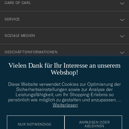
till
CARE OF CARL
vårt
nyhetsbrev!
SERVICE
SOZIALE MEDIEN
GESCHÄFTSINFORMATIONEN
Vielen Dank für Ihr Interesse an unserem
Webshop!
STILBERATUNG
Diese Website verwendet Cookies zur Optimierung der
Benötigen Sie Hilfe bei der Suche nach Ihrem persönlichen Stil?
Sicherheitseinstellungen sowie zur Analyse der
Wenden Sie sich an uns, wir helfen Ihnen gerne weiter!
Leistungsfähigkeit, um Ihr Shopping-Erlebnis so
persönlich wie möglich zu gestalten und anzupassen.
…
info@careofcarl.de
STILBERATUNG
Weiterlesen
ANPASSEN ODER
NUR NOTWENDIGE
ABLEHNEN
© Care of Carl 2026