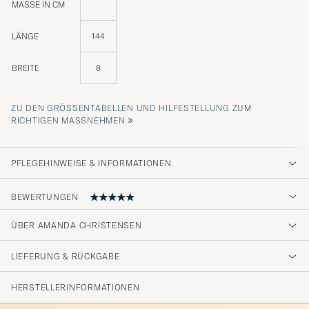
MASSE IN CM
LÄNGE
144
BREITE
8
ZU DEN GRÖSSENTABELLEN UND HILFESTELLUNG ZUM R
»
ICHTIGEN MASSNEHMEN
PFLEGEHINWEISE & INFORMATIONEN
BEWERTUNGEN
ÜBER AMANDA CHRISTENSEN
Op tijd. Kwaliteit. Zoals omschreven TOP
LIEFERUNG & RÜCKGABE
GERRIT N
GEKAUFT AM AUF CAREOFCARL.COM
HERSTELLERINFORMATIONEN