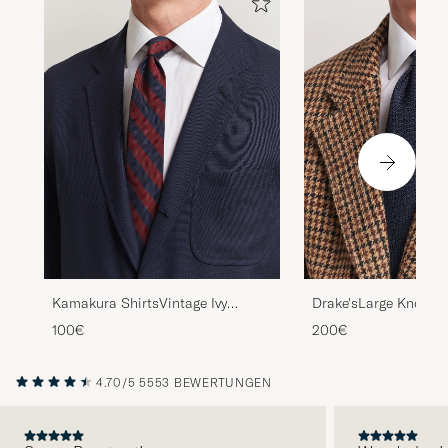
Kamakura ShirtsVintage Ivy
Drake'sLarge Knot Ha
Regimental Stripe Silk
Grenadine Silk TieNa
100€
200€
TieNavy/Burgundy
4.70/5
5553 BEWERTUNGEN