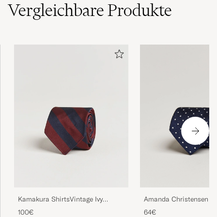
Vergleichbare
Produkte
Amanda Christensen Do
Kamakura ShirtsVintage Ivy
Tie 8 cm Navy/White
Regimental Stripe Silk
64€
100€