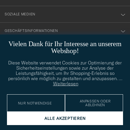
SOZIALE MEDIEN
GESCHÄFTSINFORMATIONEN
Vielen Dank für Ihr Interesse an unserem
Webshop!
STILBERATUNG
Diese Website verwendet Cookies zur Optimierung der
Benötigen Sie Hilfe bei der Suche nach Ihrem persönlichen Stil?
Sicherheitseinstellungen sowie zur Analyse der
Wenden Sie sich an uns, wir helfen Ihnen gerne weiter!
Leistungsfähigkeit, um Ihr Shopping-Erlebnis so
persönlich wie möglich zu gestalten und anzupassen.
…
info@careofcarl.de
STILBERATUNG
Weiterlesen
ANPASSEN ODER
NUR NOTWENDIGE
ABLEHNEN
© Care of Carl 2026
ALLE AKZEPTIEREN