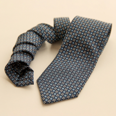
Känns lite budget. Blir en helt OK four-in-
hand-knut. Men sämre an andra A
Christensen-slipsar.
GABRIEL H
GEKAUFT AM AUF CAREOFCARL.SE
Ni har förstklassiga varor och därför handlar
jag hos er .Ni är dessutom snabba och
pålitliga.
THOMAS D
GEKAUFT AM AUF CAREOFCARL.SE
Fargen var som forventet og raskt levert :)
JIM Ø
GEKAUFT AM AUF CAREOFCARL.NO