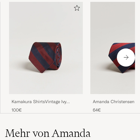
Riktigt bra köp, rekommenderar produkten
men framförallt Care of Carl!
SAMUEL F
GEKAUFT AM AUF CAREOFCARL.SE
Amanda Christensen R
Kamakura ShirtsVintage Ivy
Stripe Classic Tie 8 c
Regimental Stripe Silk
64€
100€
TieNavy/Burgundy
Mehr von Amanda