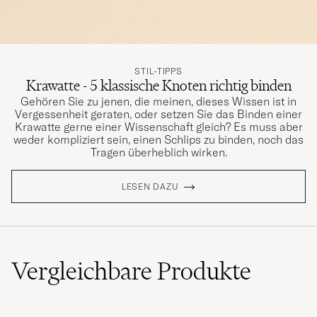
Alltid rätt för varje klädsel över tid. En fin
struktur om slipsen i egenskap av svart färg..
STIL-TIPPS
Krawatte - 5 klassische Knoten richtig binden
RAULI P
GEKAUFT AM AUF CAREOFCARL.SE
Gehören Sie zu jenen, die meinen, dieses Wissen ist in
Vergessenheit geraten, oder setzen Sie das Binden einer
Krawatte gerne einer Wissenschaft gleich? Es muss aber
weder kompliziert sein, einen Schlips zu binden, noch das
Väldigt läckra och tillverkade av kvalitativt
Tragen überheblich wirken.
material. Värda pengarna!
OLIVER Å
GEKAUFT AM AUF CAREOFCARL.SE
LESEN DAZU
Snygg slips. Såg ut som jag förväntade mig
från bilderna.
Vergleichbare
Produkte
SAMUEL L
GEKAUFT AM AUF CAREOFCARL.SE