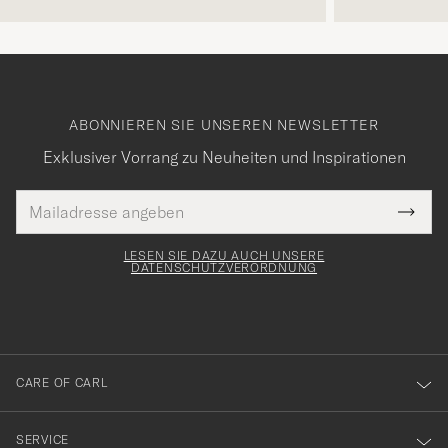
ABONNIEREN SIE UNSEREN NEWSLETTER
Exklusiver Vorrang zu Neuheiten und Inspirationen
E-
Tack
lichtfeld
Mail
Submi
Adresse
för
Newsl
Form
LESEN SIE DAZU AUCH UNSERE
att
DATENSCHUTZVERORDNUNG
du
anmälde
dig
till
CARE OF CARL
vårt
nyhetsbrev!
SERVICE