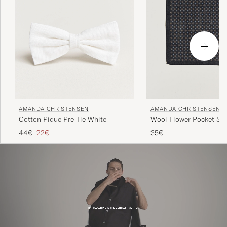
AMANDA CHRISTENSEN
AMANDA CHRISTENSEN
Cotton Pique Pre Tie White
Wool Flower Pocket Sq
Regulärer Preis
Reduzierter Preis
44€
22€
35€