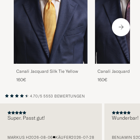
Canali Jacquard Silk Tie Yellow
Canali Jacquard Silk
160€
160€
4.70/5
5553 BEWERTUNGEN
Super. Passt gut!
Wunderbar!
VORHERIGE
MARKUS H
2026-08-06
KÄUFER
2026-07-28
BENJAMIN S
2