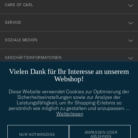
till
CARE OF CARL
vårt
nyhetsbrev!
SERVICE
SOZIALE MEDIEN
GESCHÄFTSINFORMATIONEN
Vielen Dank für Ihr Interesse an unserem
Webshop!
STILBERATUNG
Diese Website verwendet Cookies zur Optimierung der
Benötigen Sie Hilfe bei der Suche nach Ihrem persönlichen Stil?
Sicherheitseinstellungen sowie zur Analyse der
Wenden Sie sich an uns, wir helfen Ihnen gerne weiter!
Leistungsfähigkeit, um Ihr Shopping-Erlebnis so
persönlich wie möglich zu gestalten und anzupassen.
…
info@careofcarl.de
STILBERATUNG
Weiterlesen
ANPASSEN ODER
NUR NOTWENDIGE
ABLEHNEN