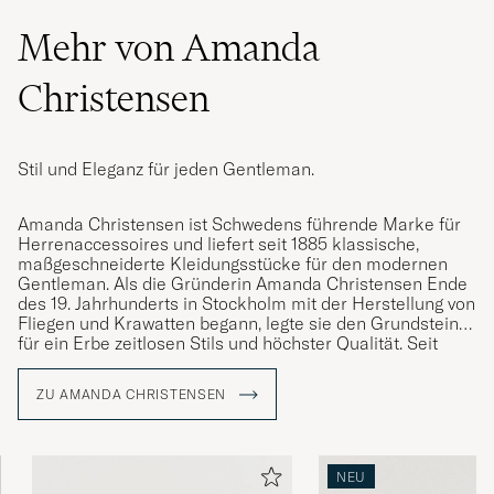
Mehr von Amanda
Christensen
Stil und Eleganz für jeden Gentleman.
Amanda Christensen ist Schwedens führende Marke für
Herrenaccessoires und liefert seit 1885 klassische,
maßgeschneiderte Kleidungsstücke für den modernen
Gentleman. Als die Gründerin Amanda Christensen Ende
des 19. Jahrhunderts in Stockholm mit der Herstellung von
Fliegen und Krawatten begann, legte sie den Grundstein
für ein Erbe zeitlosen Stils und höchster Qualität. Seit
1949 ist das Unternehmen königlicher Hoflieferant und
bietet heute Krawatten, Schals, Einstecktücher, Socken
ZU AMANDA CHRISTENSEN
und Manschettenknöpfe – Details, die die Persönlichkeit
und den Stil anspruchsvoller Männer weltweit
unterstreichen. Ein großer Teil der Produktion findet rund
um den Comer See in Italien statt, wo das Handwerk über
NEU
Generationen bewahrt wurde.