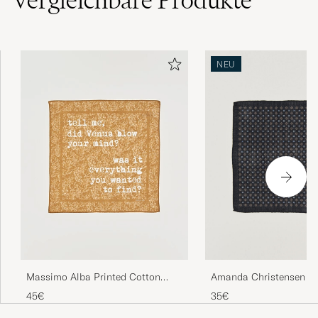
Vergleichbare
Produkte
NEU
Massimo Alba Printed Cotton
Amanda Christensen W
Voile Hankerchief Bronze
Pocket Square Navy
45€
35€