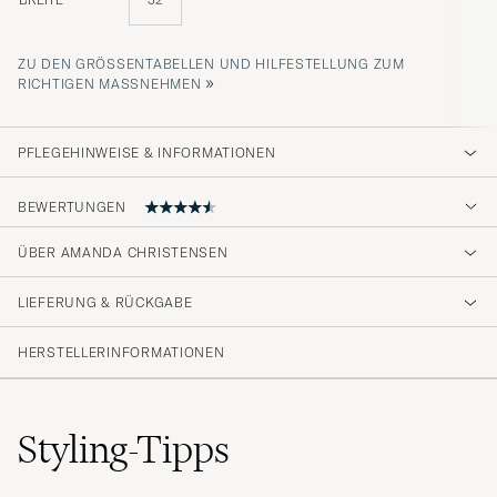
ZU DEN GRÖSSENTABELLEN UND HILFESTELLUNG ZUM R
»
ICHTIGEN MASSNEHMEN
PFLEGEHINWEISE & INFORMATIONEN
BEWERTUNGEN
ÜBER AMANDA CHRISTENSEN
Veldig bra!
LIEFERUNG & RÜCKGABE
PETTER S
GEKAUFT AM AUF CAREOFCARL.NO
HERSTELLERINFORMATIONEN
Tillhandahålla för varje ceremoni över tid.
Styling-Tipps
RAULI P
GEKAUFT AM AUF CAREOFCARL.SE