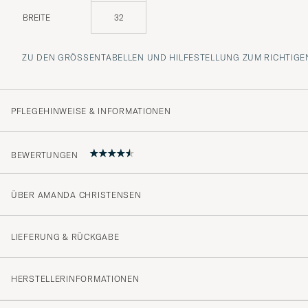
BREITE
32
ZU DEN GRÖSSENTABELLEN UND HILFESTELLUNG ZUM RICHTIGEN
PFLEGEHINWEISE & INFORMATIONEN
BEWERTUNGEN
ÜBER AMANDA CHRISTENSEN
Veldig bra!
PETTER S
GEKAUFT AM AUF CAREOFCARL.NO
LIEFERUNG & RÜCKGABE
HERSTELLERINFORMATIONEN
Tillhandahålla för varje ceremoni över tid.
RAULI P
GEKAUFT AM AUF CAREOFCARL.SE