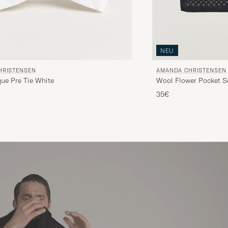
NEU
HRISTENSEN
AMANDA CHRISTENSEN
ue Pre Tie White
Wool Flower Pocket S
Preis
ierter Preis
35€