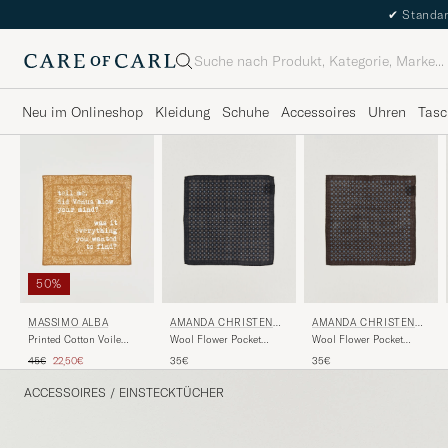
✔
Standar
Suche
Neu im Onlineshop
Kleidung
Schuhe
Accessoires
Uhren
Tasc
50%
MASSIMO ALBA
AMANDA CHRISTENSE
AMANDA CHRISTENSE
N
N
Printed Cotton Voile
Wool Flower Pocket
Wool Flower Pocket
Hankerchief Bronze
Square Navy
Square Brown
Regulärer Preis
Reduzierter Preis
45€
22,50€
35€
35€
ACCESSOIRES
/
EINSTECKTÜCHER