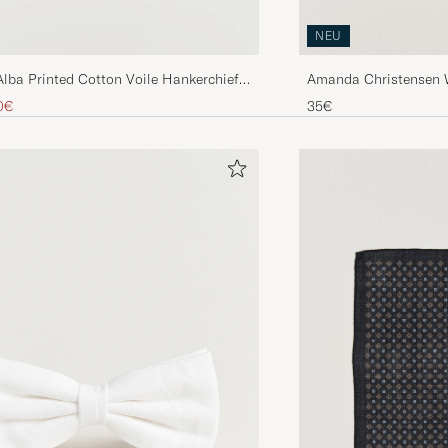
NEU
Amanda Christensen 
lba Printed Cotton Voile Hankerchief
Navy
Preis
ierter Preis
35€
0€