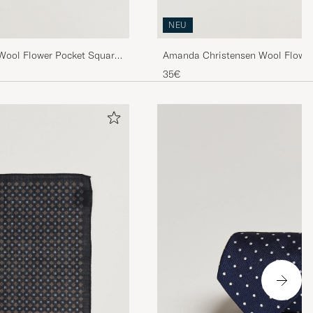
NEU
Wool Flower Pocket Square
Amanda Christensen Wool Flower
Brown
35€