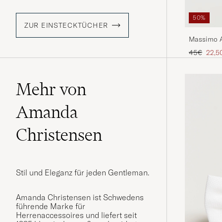
50%
ZUR EINSTECKTÜCHER
Massimo A
Bronze
Regulärer 
Reduz
45€
22,5
Mehr von
Amanda
Christensen
Stil und Eleganz für jeden Gentleman.
Amanda Christensen ist Schwedens
führende Marke für
Herrenaccessoires und liefert seit