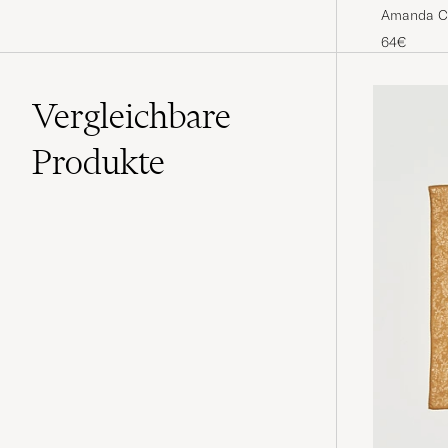
Amanda Ch
Navy/Whit
64€
Vergleichbare
Produkte