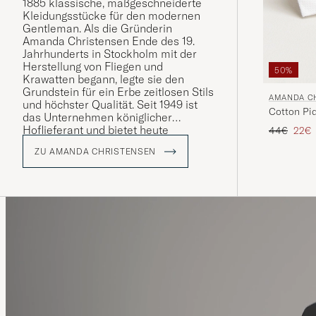
1885 klassische, maßgeschneiderte
Kleidungsstücke für den modernen
Gentleman. Als die Gründerin
Amanda Christensen Ende des 19.
Jahrhunderts in Stockholm mit der
Herstellung von Fliegen und
50%
Krawatten begann, legte sie den
Grundstein für ein Erbe zeitlosen Stils
AMANDA C
und höchster Qualität. Seit 1949 ist
Cotton Piq
das Unternehmen königlicher
Hoflieferant und bietet heute
Regulärer 
Reduz
44€
22€
Krawatten, Schals, Einstecktücher,
ZU AMANDA CHRISTENSEN
Socken und Manschettenknöpfe –
Details, die die Persönlichkeit und
den Stil anspruchsvoller Männer
weltweit unterstreichen. Ein großer
Teil der Produktion findet rund um
den Comer See in Italien statt, wo das
Handwerk über Generationen
bewahrt wurde.