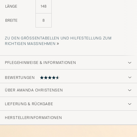
LÄNGE
148
BREITE
8
ZU DEN GRÖSSENTABELLEN UND HILFESTELLUNG ZUM R
»
ICHTIGEN MASSNEHMEN
PFLEGEHINWEISE & INFORMATIONEN
BEWERTUNGEN
ÜBER AMANDA CHRISTENSEN
Som vanligt är CARE of CARL BRA MED
HÖGKVALITATIVA OCH PRISVÄRDA
LIEFERUNG & RÜCKGABE
PRODUKTER SAMT OVANLIGT SNABB
LEVERANSTID.
HERSTELLERINFORMATIONEN
HANS A
GEKAUFT AM AUF CAREOFCARL.SE