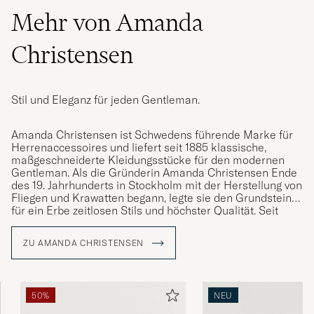
Mehr von Amanda
Christensen
Stil und Eleganz für jeden Gentleman.
Amanda Christensen ist Schwedens führende Marke für
Herrenaccessoires und liefert seit 1885 klassische,
maßgeschneiderte Kleidungsstücke für den modernen
Gentleman. Als die Gründerin Amanda Christensen Ende
des 19. Jahrhunderts in Stockholm mit der Herstellung von
Fliegen und Krawatten begann, legte sie den Grundstein
für ein Erbe zeitlosen Stils und höchster Qualität. Seit
1949 ist das Unternehmen königlicher Hoflieferant und
bietet heute Krawatten, Schals, Einstecktücher, Socken
ZU AMANDA CHRISTENSEN
und Manschettenknöpfe – Details, die die Persönlichkeit
und den Stil anspruchsvoller Männer weltweit
unterstreichen. Ein großer Teil der Produktion findet rund
um den Comer See in Italien statt, wo das Handwerk über
50%
NEU
Generationen bewahrt wurde.