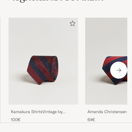
Amanda Christensen R
Kamakura ShirtsVintage Ivy
Stripe Classic Tie 8 c
Regimental Stripe Silk
64€
100€
TieNavy/Burgundy