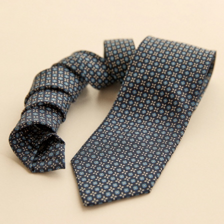
...........................
SVEN B
GEKAUFT AM AUF CAREOFCARL.SE
Fantastisk slips.
EDVIN L
GEKAUFT AM AUF CAREOFCARL.SE