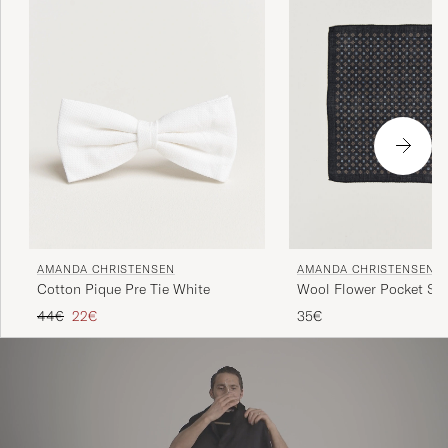
AMANDA CHRISTENSEN
AMANDA CHRISTENSEN
Cotton Pique Pre Tie White
Wool Flower Pocket Sq
Regulärer Preis
Reduzierter Preis
44€
22€
35€