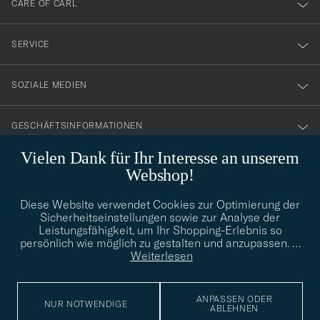
CARE OF CARL
vårt
nyhetsbrev!
SERVICE
SOZIALE MEDIEN
GESCHÄFTSINFORMATIONEN
Vielen Dank für Ihr Interesse an unserem
Webshop!
STILBERATUNG
Diese Website verwendet Cookies zur Optimierung der
Benötigen Sie Hilfe bei der Suche nach Ihrem persönlichen Stil?
Sicherheitseinstellungen sowie zur Analyse der
Wenden Sie sich an uns, wir helfen Ihnen gerne weiter!
Leistungsfähigkeit, um Ihr Shopping-Erlebnis so
persönlich wie möglich zu gestalten und anzupassen.
…
info@careofcarl.de
STILBERATUNG
Weiterlesen
ANPASSEN ODER
NUR NOTWENDIGE
ABLEHNEN
© Care of Carl 2026