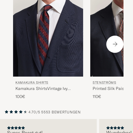
KAMAKURA SHIRTS
STENSTRÖMS
Kamakura ShirtsVintage Ivy
Printed Silk Paisley 
Regimental Stripe Silk
100€
110€
TieNavy/Burgundy
4.70/5
5553 BEWERTUNGEN
Super. Passt gut!
Wunderbar!