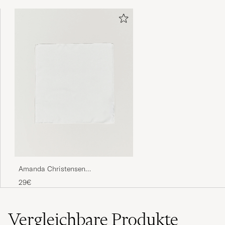
Amanda Christensen
Handkercheif Silk White
29€
Vergleichbare
Produkte