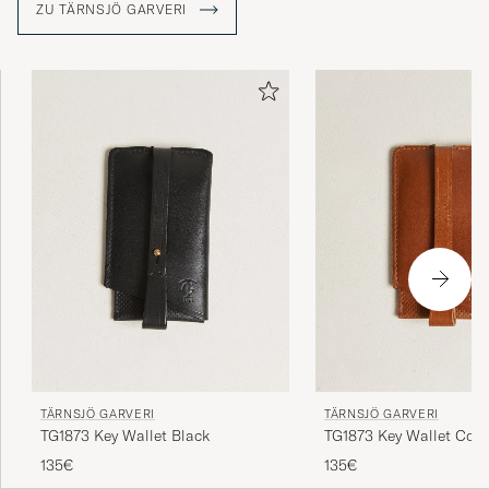
ZU TÄRNSJÖ GARVERI
und Accessoires verarbeitet. In Tärnsjö wird alles vor Ort
von hochqualifizierten Mitarbeitern erledigt, die über
langjährige Erfahrung verfügen und dies seit 1873 tun.
TÄRNSJÖ GARVERI
TÄRNSJÖ GARVERI
TG1873 Key Wallet Black
TG1873 Key Wallet Cog
135€
135€