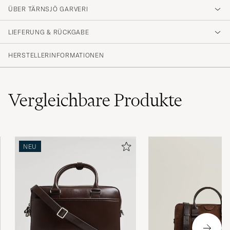
ÜBER TÄRNSJÖ GARVERI
Excellent product!
LIEFERUNG & RÜCKGABE
ØYVIND H
GEKAUFT AM AUF CAREOFCARL.NO
HERSTELLERINFORMATIONEN
Vergleichbare
Produkte
NEU