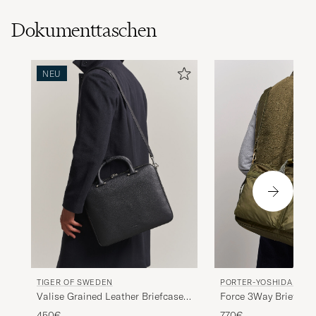
Dokumenttaschen
NEU
PORTER-YOSHIDA & CO
TIGER OF SWEDEN
Force 3Way Briefcase
Valise Grained Leather Briefcase
Black
770€
450€