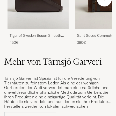
Tiger of Sweden Bosun Smooth
Gant Suede Commuter 
Leather Briefcase Dark Brown
Brown
450€
380€
Mehr von Tärnsjö Garveri
Tärnsjö Garveri ist Spezialist für die Veredelung von
Tierhäuten zu feinstem Leder. Als eine der wenigen
Gerbereien der Welt verwendet man eine natürliche und
umweltfreundliche pflanzliche Methode zum Gerben, die
ihren Produkten eine einzigartige Qualität verleiht. Die
Häute, die sie veredeln und aus denen sie ihre Produkte
herstellen, werden von lokalen schwedischen
Bauernhöfen in der Nähe der Gerberei gesammelt und
dann von Hand zu exklusiven und gut gefertigten Taschen