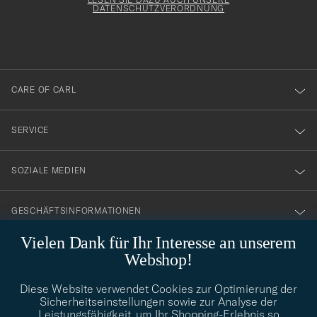
att
DATENSCHUTZVERORDNUNG
du
anmälde
dig
till
CARE OF CARL
vårt
nyhetsbrev!
SERVICE
SOZIALE MEDIEN
GESCHÄFTSINFORMATIONEN
Vielen Dank für Ihr Interesse an unserem
Webshop!
STILBERATUNG
Diese Website verwendet Cookies zur Optimierung der
Benötigen Sie Hilfe bei der Suche nach Ihrem persönlichen Stil?
Sicherheitseinstellungen sowie zur Analyse der
Wenden Sie sich an uns, wir helfen Ihnen gerne weiter!
Leistungsfähigkeit, um Ihr Shopping-Erlebnis so