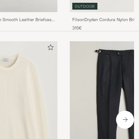
OUTDOOR
FilsonDryden Cordura Nylon Brie
n Smooth Leather Briefcase
315€