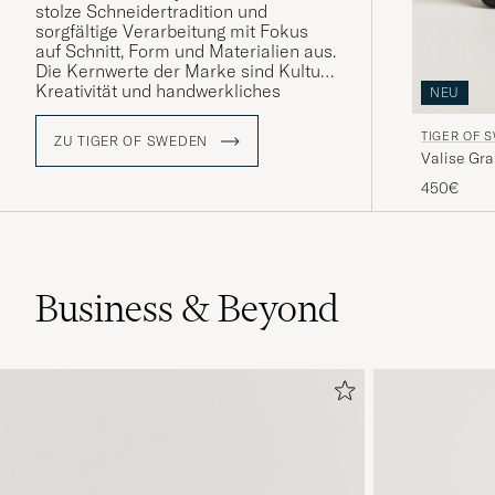
stolze Schneidertradition und
sorgfältige Verarbeitung mit Fokus
auf Schnitt, Form und Materialien aus.
Die Kernwerte der Marke sind Kultur,
Kreativität und handwerkliches
NEU
Können sowie
das Streben nach
ständiger Weiterentwicklung sowohl
TIGER OF 
ZU TIGER OF SWEDEN
von Design und Qualität als auch von
Valise Gra
intellektuellen Werten.
450€
Business & Beyond