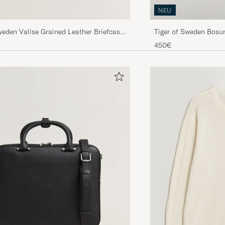
NEU
weden Valise Grained Leather Briefcase
Tiger of Sweden Bosu
Dark Brown
450€