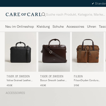
✔
Standar
Suche
Neu im Onlineshop
Kleidung
Schuhe
Accessoires
Uhren
Tasc
FILSON
TIGER OF SWEDEN
TIGER OF SWEDEN
FilsonDryden Cordura
Valise Grained Leather
Bosun Smooth Leather
Nylon BriefcaseWhiskey
Briefcase Black
Briefcase Dark Brown
315€
450€
450€
ACCESSOIRES