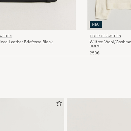
NEU
SWEDEN
TIGER OF SWEDEN
ined Leather Briefcase Black
Wilfred Wool/Cashme
S
M
L
XL
250€