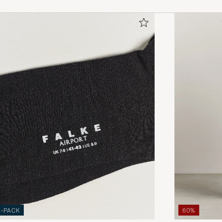
3-PACK
60%