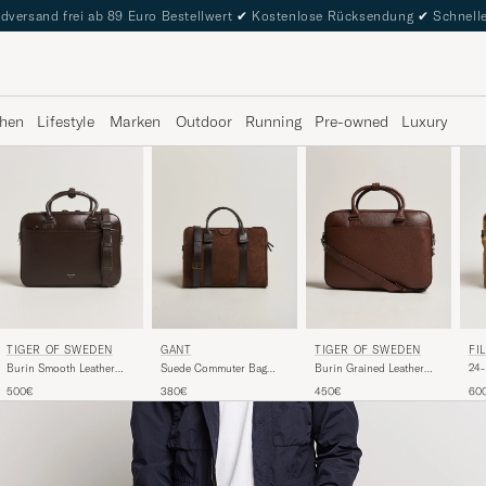
dversand frei ab 89 Euro Bestellwert
✔
Kostenlose Rücksendung
✔
Schnelle
hen
Lifestyle
Marken
Outdoor
Running
Pre-owned
Luxury
TIGER OF SWEDEN
FI
TIGER OF SWEDEN
GANT
Burin Grained Leather
24-
Burin Smooth Leather
Suede Commuter Bag
Briefcase Brown
Dar
Briefcase Dark Brown
Soil Brown
450€
60
500€
380€