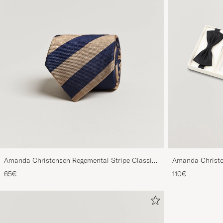
Amanda Christensen Regemental Stripe Classic
Amanda Christe
Tie 8 cm Sand/Navy
Black Black
65€
110€