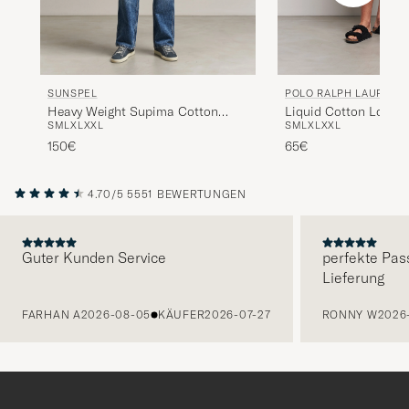
POLO RALPH LAUREN
SUNSPEL
Liquid Cotton Long S
Heavy Weight Supima Cotton
S
M
L
XL
XXL
S
M
L
XL
XXL
Neck T-Shirt Cruise 
Long Sleeve T-Shirt Green
65€
150€
4.70/5
5551 BEWERTUNGEN
Guter Kunden Service
perfekte Pas
Lieferung
VORHERIGE
FARHAN A
2026-08-05
KÄUFER
2026-07-27
RONNY W
2026