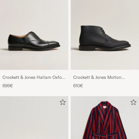
Crockett & Jones Hallam Oxford
Crockett & Jones Molton
Black Calf
Chukka Black Rough-Out Suede
695€
610€