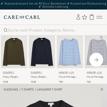
✔
Standardversand frei ab 89 Euro Bestellwert
✔
Kostenlose Rücksendung
✔
Schnelle Lieferung
Suche
ARMOR-LUX
ARMOR-LUX
SUNSPEL
SUNSPEL
Houat Héritage
Houat Héritage
Heavy Weight
Heavy Weight
Stripe Long Sleeve
Stripe Long Sleeve
Supima Cotton Long
Supima Cotton Long
75€
75€
150€
150€
T-Shirt White/Blue
T-Shirt White/Nav
Sleeve T-Shirt Green
Sleeve T-Shirt Navy
KLEIDUNG
/
T-SHIRTS
/
LANGARM T-SHIRT