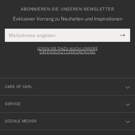
ABONNIEREN SIE UNSEREN NEWSLETTER
Exklusiver Vorrang zu Neuheiten und Inspirationen
E-
Tack
lichtfeld
Mail
Submi
Adresse
för
Newsl
Form
LESEN SIE DAZU AUCH UNSERE
att
DATENSCHUTZVERORDNUNG
du
anmälde
dig
till
CARE OF CARL
vårt
nyhetsbrev!
SERVICE
SOZIALE MEDIEN