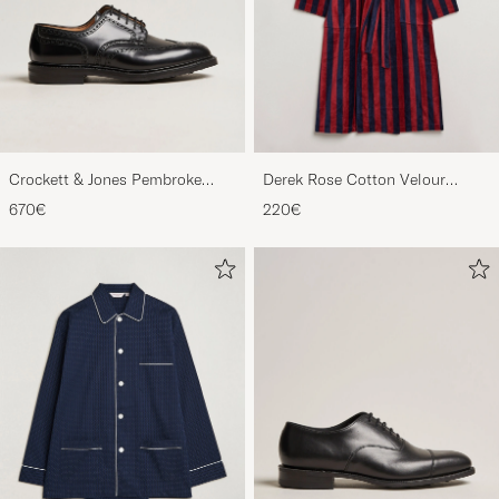
Crockett & Jones Pembroke
Derek Rose Cotton Velour
Derbys Black Calf
Striped Gown Red/Blue
670€
220€