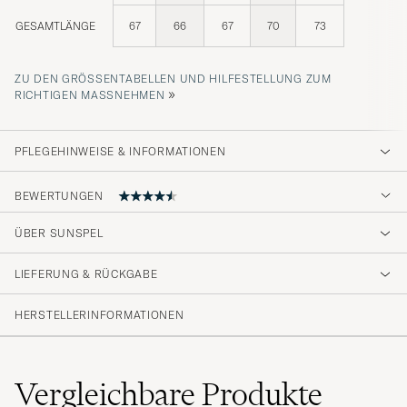
GESAMTLÄNGE
67
66
67
70
73
ZU DEN GRÖSSENTABELLEN UND HILFESTELLUNG ZUM R
»
ICHTIGEN MASSNEHMEN
PFLEGEHINWEISE & INFORMATIONEN
BEWERTUNGEN
4.2
ÜBER SUNSPEL
LIEFERUNG & RÜCKGABE
(16 Bewertung)
(9)
HERSTELLERINFORMATIONEN
(5)
(0)
(0)
(2)
Vergleichbare
Produkte