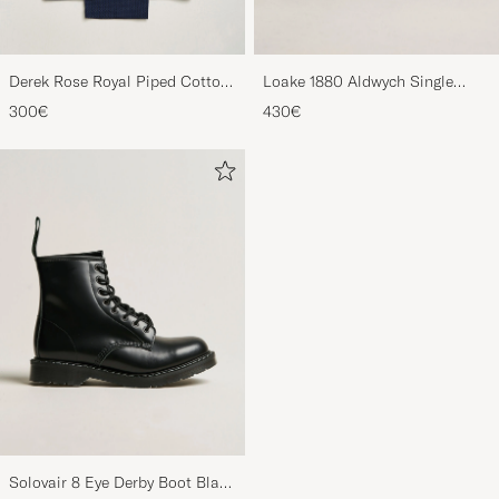
Derek Rose Royal Piped Cotton
Loake 1880 Aldwych Single
Pyjama Set Navy
Oxford Black Calf
300€
430€
Solovair 8 Eye Derby Boot Black