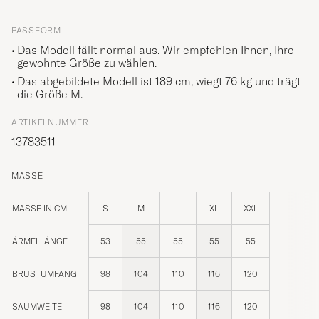
PASSFORM
Das Modell fällt normal aus. Wir empfehlen Ihnen, Ihre
gewohnte Größe zu wählen.
Das abgebildete Modell ist 189 cm, wiegt 76 kg und trägt
die Größe
M
.
ARTIKELNUMMER
13783511
MASSE
MASSE IN CM
S
M
L
XL
XXL
ÄRMELLÄNGE
53
55
55
55
55
BRUSTUMFANG
98
104
110
116
120
SAUMWEITE
98
104
110
116
120