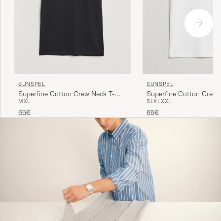
SUNSPEL
SUNSPEL
Superfine Cotton Crew Neck T-
Superfine Cotton Crew 
M
XL
S
L
XL
XXL
Shirt Black
Shirt White
65€
65€