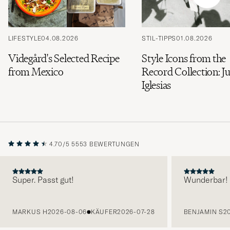
Ihrem
Stil
entspricht
LIFESTYLE
04.08.2026
STIL-TIPPS
01.08.2026
Videgård's Selected Recipe
Style Icons from the
from Mexico
Record Collection: Ju
Iglesias
4.70/5
5553 BEWERTUNGEN
Super. Passt gut!
Wunderbar!
VORHERIGE
MARKUS H
2026-08-06
KÄUFER
2026-07-28
BENJAMIN S
2