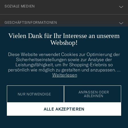
SOZIALE MEDIEN
GESCHÄFTSINFORMATIONEN
Vielen Dank für Ihr Interesse an unserem
Webshop!
STILBERATUNG
Diese Website verwendet Cookies zur Optimierung der
Benötigen Sie Hilfe bei der Suche nach Ihrem persönlichen Stil?
Sicherheitseinstellungen sowie zur Analyse der
Wenden Sie sich an uns, wir helfen Ihnen gerne weiter!
Leistungsfähigkeit, um Ihr Shopping-Erlebnis so
persönlich wie möglich zu gestalten und anzupassen.
…
info@careofcarl.de
STILBERATUNG
Weiterlesen
ANPASSEN ODER
NUR NOTWENDIGE
ABLEHNEN
© Care of Carl 2026
ALLE AKZEPTIEREN