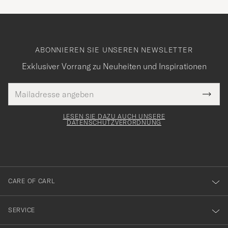
ABONNIEREN SIE UNSEREN NEWSLETTER
Exklusiver Vorrang zu Neuheiten und Inspirationen
E-
Tack
lichtfeld
Mail
Submi
Adresse
för
Newsl
Form
LESEN SIE DAZU AUCH UNSERE
att
DATENSCHUTZVERORDNUNG
du
anmälde
dig
till
CARE OF CARL
vårt
nyhetsbrev!
SERVICE