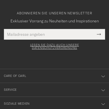
ABONNIEREN SIE UNSEREN NEWSLETTER
Exklusiver Vorrang zu Neuheiten und Inspirationen
E-
Tack
lichtfeld
Mail
Submi
Adresse
för
Newsl
Form
LESEN SIE DAZU AUCH UNSERE
att
DATENSCHUTZVERORDNUNG
du
anmälde
dig
till
CARE OF CARL
vårt
nyhetsbrev!
SERVICE
SOZIALE MEDIEN