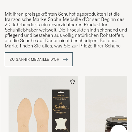
Mit ihren preisgekrönten Schuhpflegeprodukten ist die
französische Marke Saphir Medaille d'Or seit Beginn des
20. Jahrhunderts ein unverzichtbares Produkt für
Har inget att jämföra med i den kategorin,
Schuhliebhaber weltweit. Die Produkte sind schonend und
kan bara bli tre.
pflegend und bestehen aus völlig natürlichen Rohstoffen,
die die Schuhe auf Dauer nicht beschädigen. Bei der
IVAR J
GEKAUFT AM AUF CAREOFCARL.SE
Marke finden Sie alles, was Sie zur Pflege Ihrer Schuhe
benötigen, von Schuhcremes über Wachse, Tücher,
Bürsten bis hin zu Reinigungsmitteln für verschiedene
ZU SAPHIR MEDAILLE D'OR
Leder- und Textilsorten.
Gav ett riktigt fint resultat på några slitna
läderskor. Blir som nya efter lite arbete
CHRISTOFFER J
GEKAUFT AM AUF CAREOFCARL.SE
Super bra. Positivt överraskad.
MARIO A
GEKAUFT AM AUF CAREOFCARL.SE