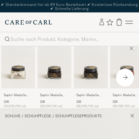
✔
Standardversand frei ab 89 Euro Bestellwert
✔
Kostenlose Rücksendung
✔
Schnelle Lieferung
Suche
Saphir Medaille
Saphir Medaille
Saphir Medaille
Saphir Medaille
d'Or Creme
d'Or Creme
d'Or Creme
d'Or Creme
23€
22€
22€
22€
Renovateur 75 ml
Pommadier 1925 75
Pommadier 1925 75
Pommadier 1925 7
(30.67€/100 ml)
(29.33€/100 ml)
(29.33€/100 ml)
(29.33€/100 ml)
Neutral
ml Dark Brown
ml Black
ml Cognac
SCHUHE
/
SCHUHPFLEGE
/
SCHUHPFLEGEPRODUKTE