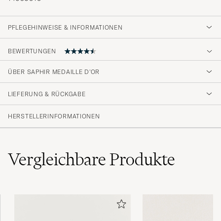
PFLEGEHINWEISE & INFORMATIONEN
BEWERTUNGEN
4.6
ÜBER SAPHIR MEDAILLE D'OR
LIEFERUNG & RÜCKGABE
(41 Bewertung)
(33)
HERSTELLERINFORMATIONEN
(4)
(1)
(1)
(2)
Vergleichbare
Produkte
Kjempegode produkter levert av en usevanlig
profesjonell butikk. Kjekt å handle i.