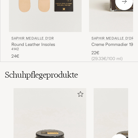
Är toppen. Kommer att köpas igen.
MARIO A
GEKAUFT AM AUF CAREOFCARL.SE
SAPHIR MEDAILLE D'OR
SAPHIR MEDAILLE D'OR
Round Leather Insoles
Creme Pommadier 1925
Bästa jag har haft.
41
42
Parisien Brown
22€
24€
MARIO A
GEKAUFT AM AUF CAREOFCARL.SE
(29.33€/100 ml)
Schuhpflegeprodukte
Riktigt bra till priset.
MARIO A
GEKAUFT AM AUF CAREOFCARL.SE
Rask levert
ROLF Ø
GEKAUFT AM AUF CAREOFCARL.NO