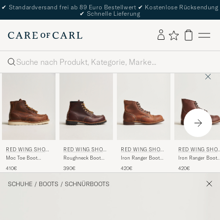
✔
Standardversand frei ab 89 Euro Bestellwert
✔
Kostenlose Rücksendung
✔
Schnelle Lieferung
Suche
RED WING SHOE
RED WING SHOE
RED WING SHOE
RED WING SHO
S
S
S
S
Moc Toe Boot
Roughneck Boot
Iron Ranger Boot
Iron Ranger Boot
Copper
Briar Oil Slick
Copper
Amber Harness
410€
390€
420€
420€
Rough/Though
Leather
Rough/Though
Leather
Leather
SCHUHE
/
BOOTS
/
SCHNÜRBOOTS