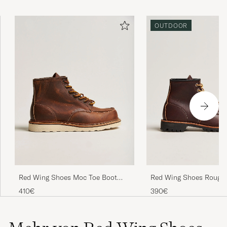
OUTDOOR
Red Wing Shoes Moc Toe Boot
Red Wing Shoes Rough
Copper Rough/Though Leather
Briar Oil Slick Leather
410€
390€