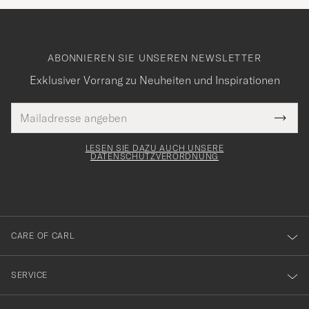
ABONNIEREN SIE UNSEREN NEWSLETTER
Exklusiver Vorrang zu Neuheiten und Inspirationen
E-
Tack
lichtfeld
Mail
Submi
Adresse
för
Newsl
Form
LESEN SIE DAZU AUCH UNSERE
att
DATENSCHUTZVERORDNUNG
du
anmälde
dig
till
CARE OF CARL
vårt
nyhetsbrev!
SERVICE