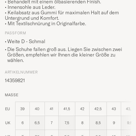
• Behandelt mit einem ölbasierenden Finish.
• Innensohle aus Leder.
• Keilabsatz aus Gummi für maximalen Halt auf dem
Untergrund und Komfort.
• Mit Textilschnürung in Originalfarbe.
PASSFORM
Weite D - Schmal
Die Schuhe fallen groß aus. Liegen Sie zwischen zwei
Größen, empfehlen wir Ihnen die kleiner Größe zu
wählen.
ARTIKELNUMMER
14359821
MASSE
EU
39
40
41
41,5
42
42,5
43
43,5
UK
6
6,5
7
7,5
8
8,5
9
9,5