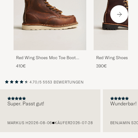
Red Wing Shoes Moc Toe Boot
Red Wing Shoes Rou
Copper Rough/Though Leather
Briar Oil Slick Leathe
410€
390€
4.70/5
5553 BEWERTUNGEN
Super. Passt gut!
Wunderbar!
VORHERIGE
MARKUS H
2026-08-06
KÄUFER
2026-07-28
BENJAMIN S
2