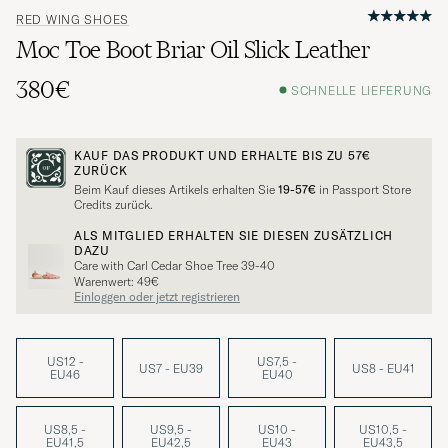
RED WING SHOES
Moc Toe Boot Briar Oil Slick Leather
380€
SCHNELLE LIEFERUNG
KAUF DAS PRODUKT UND ERHALTE BIS ZU
57€
ZURÜCK
Beim Kauf dieses Artikels erhalten Sie
19-57€
in Passport Store
Credits zurück.
ALS MITGLIED ERHALTEN SIE DIESEN ZUSÄTZLICH
DAZU
Care with Carl Cedar Shoe Tree 39-40
Warenwert: 49€
Einloggen oder jetzt registrieren
US12 -
US7,5 -
US7 - EU39
US8 - EU41
EU46
EU40
US8,5 -
US9,5 -
US10 -
US10,5 -
EU41,5
EU42,5
EU43
EU43,5