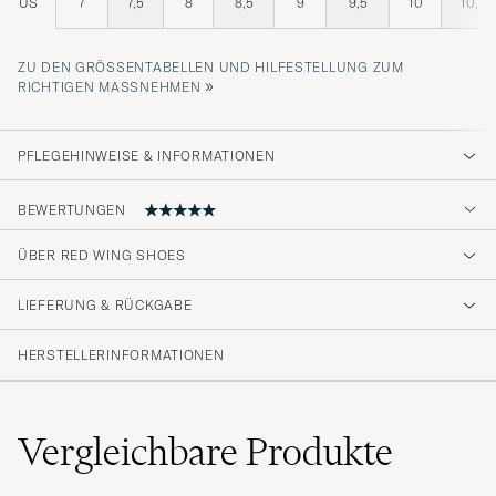
US
7
7,5
8
8,5
9
9,5
10
10,5
ZU DEN GRÖSSENTABELLEN UND HILFESTELLUNG ZUM R
»
ICHTIGEN MASSNEHMEN
PFLEGEHINWEISE & INFORMATIONEN
BEWERTUNGEN
ÜBER RED WING SHOES
Fantastiske sko.
LIEFERUNG & RÜCKGABE
THORE R
GEKAUFT AM AUF CAREOFCARL.NO
HERSTELLERINFORMATIONEN
Vergleichbare
Produkte