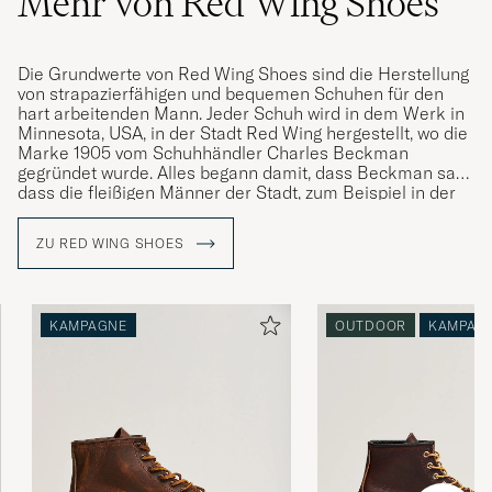
Mehr von Red Wing Shoes
Die Grundwerte von Red Wing Shoes sind die Herstellung
von strapazierfähigen und bequemen Schuhen für den
hart arbeitenden Mann. Jeder Schuh wird in dem Werk in
Minnesota, USA, in der Stadt Red Wing hergestellt, wo die
Marke 1905 vom Schuhhändler Charles Beckman
gegründet wurde. Alles begann damit, dass Beckman sah,
dass die fleißigen Männer der Stadt, zum Beispiel in der
Bergbau- und Forstwirtschaft, angemessenes Schuhwerk
für ihre Arbeit benötigten. Aus dieser Idee heraus hat man
ZU RED WING SHOES
sich weiterentwickelt und heute werden die Schuhe von
hartarbeitenden Männer auf den Ölfeldern im Nahen
Osten und von stilbewussten Männern auf der ganzen
Welt getragen.
KAMPAGNE
OUTDOOR
KAMPAG