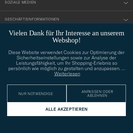
SOZIALE MEDIEN
GESCHÄFTSINFORMATIONEN
Vielen Dank für Ihr Interesse an unserem
Webshop!
STILBERATUNG
Diese Website verwendet Cookies zur Optimierung der
Benötigen Sie Hilfe bei der Suche nach Ihrem persönlichen Stil?
Sicherheitseinstellungen sowie zur Analyse der
Wenden Sie sich an uns, wir helfen Ihnen gerne weiter!
Leistungsfähigkeit, um Ihr Shopping-Erlebnis so
persönlich wie möglich zu gestalten und anzupassen.
…
info@careofcarl.de
STILBERATUNG
Weiterlesen
ANPASSEN ODER
NUR NOTWENDIGE
ABLEHNEN
© Care of Carl 2026
ALLE AKZEPTIEREN