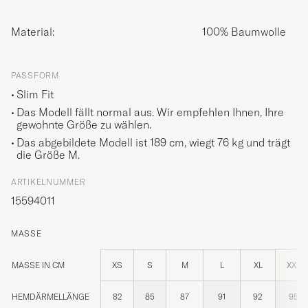
Material:
100% Baumwolle
PASSFORM
Slim Fit
Das Modell fällt normal aus. Wir empfehlen Ihnen, Ihre
gewohnte Größe zu wählen.
Das abgebildete Modell ist 189 cm, wiegt 76 kg und trägt
die Größe
M
.
ARTIKELNUMMER
15594011
MASSE
MASSE IN CM
XS
S
M
L
XL
XXL
HEMDÄRMELLÄNGE
82
85
87
91
92
95