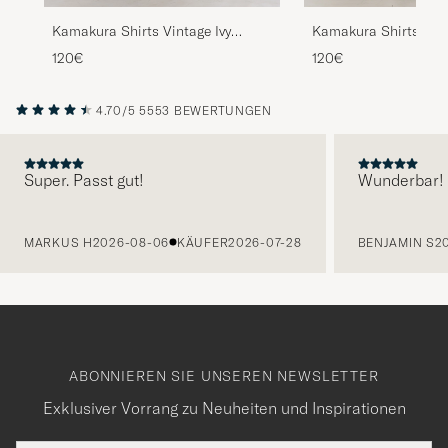
Kamakura Shirts Vintage Ivy
Kamakura Shirts Vint
Oxford Button Down Shirt Light
Oxford Button Down 
120€
120€
Blue
Stripe
4.70/5
5553 BEWERTUNGEN
Super. Passt gut!
Wunderbar!
VORHERIGE
MARKUS H
2026-08-06
KÄUFER
2026-07-28
BENJAMIN S
2
ABONNIEREN SIE UNSEREN NEWSLETTER
Exklusiver Vorrang zu Neuheiten und Inspirationen