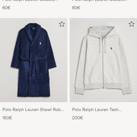
Sports Cap Beige
Sports Cap Black
60€
60€
Polo Ralph Lauren Shawl Robe
Polo Ralph Lauren Tech
Navy
Performance Full Zip Light
150€
200€
Sport Heather