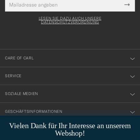
E-
Tack
lichtfeld
Mail
Submi
Adresse
för
Newsl
Form
LESEN SIE DAZU AUCH UNSERE
att
DATENSCHUTZVERORDNUNG
du
anmälde
dig
till
CARE OF CARL
vårt
nyhetsbrev!
SERVICE
SOZIALE MEDIEN
GESCHÄFTSINFORMATIONEN
Vielen Dank für Ihr Interesse an unserem
Webshop!
STILBERATUNG