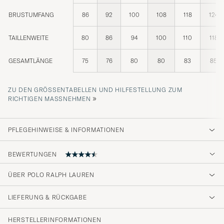
BRUSTUMFANG
86
92
100
108
118
124
TAILLENWEITE
80
86
94
100
110
118
GESAMTLÄNGE
75
76
80
80
83
85
ZU DEN GRÖSSENTABELLEN UND HILFESTELLUNG ZUM R
»
ICHTIGEN MASSNEHMEN
PFLEGEHINWEISE & INFORMATIONEN
BEWERTUNGEN
ÜBER POLO RALPH LAUREN
lite lite korta armar ksk men go tröja
LIEFERUNG & RÜCKGABE
ELON R
GEKAUFT AM AUF CAREOFCARL.SE
HERSTELLERINFORMATIONEN