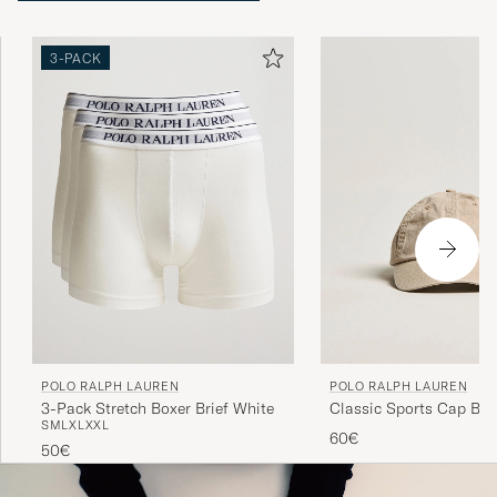
3-PACK
POLO RALPH LAUREN
POLO RALPH LAUREN
3-Pack Stretch Boxer Brief White
Classic Sports Cap Bei
S
M
L
XL
XXL
60€
50€