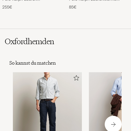
Wool/Cashmere Cable Half Zip
BeanieHunter Navy
255€
85€
Polo Black
Oxfordhemden
So kannst du matchen