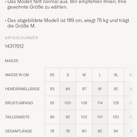
Das Modell fällt normal aus. Wir empfehlen Ihnen, Ihre
gewohnte Größe zu wählen.
Das abgebildete Modell ist 189 cm, wiegt 76 kg und trägt
die Größe
M
.
ARTIKELNUMMER
14317612
MASSE
MASSE IN CM
XS
S
M
L
XL
XXL
HEMDÄRMELLÄNGE
83
84
87
91
92
95
BRUSTUMFANG
92
100
108
114
126
132
TAILLENWEITE
86
92
102
110
120
128
GESAMTLÄNGE
78
78
80
82
84
87