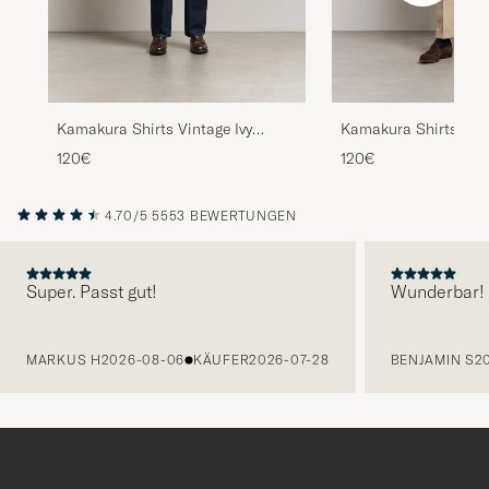
Kamakura Shirts Vintage Ivy
Kamakura Shirts Vint
Oxford Button Down Shirt Green
Oxford Button Down S
120€
120€
Stripe
Blue
4.70/5
5553 BEWERTUNGEN
Super. Passt gut!
Wunderbar!
VORHERIGE
MARKUS H
2026-08-06
KÄUFER
2026-07-28
BENJAMIN S
2