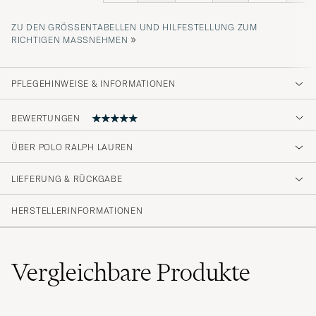
ZU DEN GRÖSSENTABELLEN UND HILFESTELLUNG ZUM R
»
ICHTIGEN MASSNEHMEN
PFLEGEHINWEISE & INFORMATIONEN
BEWERTUNGEN
ÜBER POLO RALPH LAUREN
Fornøyd med varen.
LIEFERUNG & RÜCKGABE
SANAZ H
GEKAUFT AM AUF CAREOFCARL.NO
HERSTELLERINFORMATIONEN
Vergleichbare
Produkte