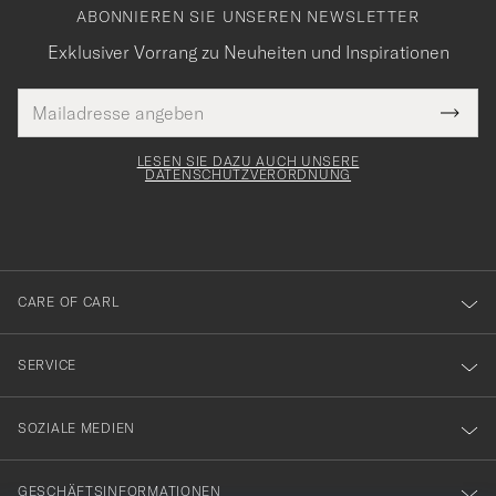
ABONNIEREN SIE UNSEREN NEWSLETTER
Exklusiver Vorrang zu Neuheiten und Inspirationen
E-
Tack
lichtfeld
Mail
Submi
Adresse
för
Newsl
Form
LESEN SIE DAZU AUCH UNSERE
att
DATENSCHUTZVERORDNUNG
du
anmälde
dig
till
CARE OF CARL
vårt
nyhetsbrev!
SERVICE
SOZIALE MEDIEN
GESCHÄFTSINFORMATIONEN