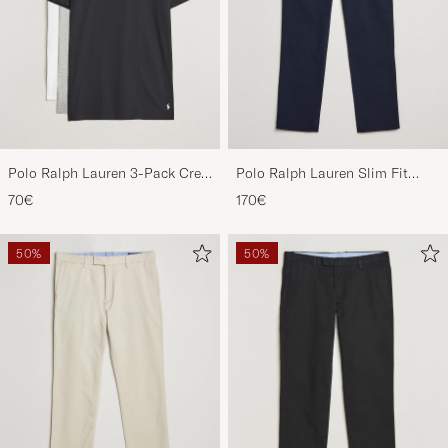
Polo Ralph Lauren 3-Pack Crew
Polo Ralph Lauren Slim Fit
Neck T-Shirt
Stretch Chinos Aviator Navy
70€
170€
White/Black/Andover Heather
50%
50%