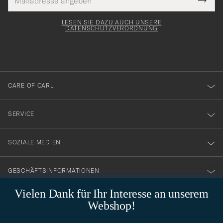
Tack
lichtfeld
Mail
Submi
Adresse
för
Newsl
Form
LESEN SIE DAZU AUCH UNSERE
att
DATENSCHUTZVERORDNUNG
du
anmälde
dig
till
CARE OF CARL
vårt
nyhetsbrev!
SERVICE
SOZIALE MEDIEN
GESCHÄFTSINFORMATIONEN
Vielen Dank für Ihr Interesse an unserem
Webshop!
STILBERATUNG