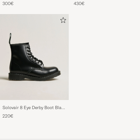
Pyjama Set Navy
Oxford Black Calf
300€
430€
Solovair 8 Eye Derby Boot Black
Shine
220€