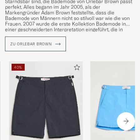
Starndsbar sind, die Bademode von Orlebar Brown passt
perfekt. Alles begann im Jahr 2005, als der
Markengründer Adam Brown feststellte, dass die
Bademode von Männern nicht so stilvoll war wie die von
Frauen. 2007 wurde die erste Kollektion Bademode in
einer geschneiderten Interpretation eingeführt, die in
einer einzigartigen Passform in Kombination mit sorgfältig
ausgewählten Stoffqualitäten hergestellt wurde. Die
ZU ORLEBAR BROWN
Bademode hat sich zu einem modernen Klassiker
entwickelt und ist nun in verschiedenen Modellen
erhältlich, die unter anderem vom Luxusleben der 1960er
Jahre am Pool inspiriert sind, aber auch von ikonischen
40%
Fotografien der Motive der französischen Riviera und von
Palm Beach, die Sie auf einigen der Bademode der Marke
finden.