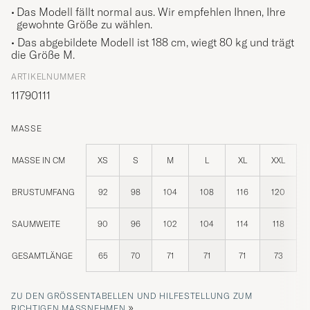
Das Modell fällt normal aus. Wir empfehlen Ihnen, Ihre
gewohnte Größe zu wählen.
• Das abgebildete Modell ist 188 cm, wiegt 80 kg und trägt
die Größe
M
.
ARTIKELNUMMER
11790111
MASSE
MASSE IN CM
XS
S
M
L
XL
XXL
BRUSTUMFANG
92
98
104
108
116
120
SAUMWEITE
90
96
102
104
114
118
GESAMTLÄNGE
65
70
71
71
71
73
ZU DEN GRÖSSENTABELLEN UND HILFESTELLUNG ZUM R
»
ICHTIGEN MASSNEHMEN