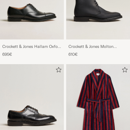
Crockett & Jones Hallam Oxford
Crockett & Jones Molton
Black Calf
Chukka Black Rough-Out Suede
695€
610€