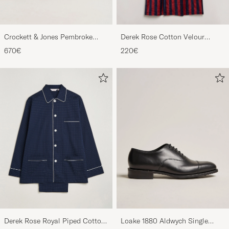
Crockett & Jones Pembroke
Derek Rose Cotton Velour
Derbys Black Calf
Striped Gown Red/Blue
670€
220€
Derek Rose Royal Piped Cotton
Loake 1880 Aldwych Single