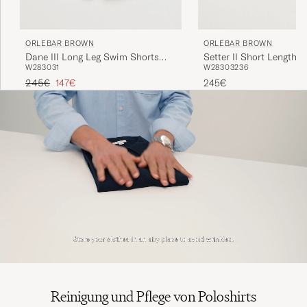
ORLEBAR BROWN
ORLEBAR BROWN
Dane III Long Leg Swim Shorts
Setter II Short Length 
W28
30
31
W28
30
32
36
Black
Shorts Riviera II
Regulärer Preis
Reduzierter Preis
245€
147€
245€
Reinigung und Pflege von Poloshirts