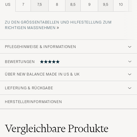
US
7
7,5
8
8,5
9
9,5
10
1
ZU DEN GRÖSSENTABELLEN UND HILFESTELLUNG ZUM R
»
ICHTIGEN MASSNEHMEN
PFLEGEHINWEISE & INFORMATIONEN
BEWERTUNGEN
ÜBER NEW BALANCE MADE IN US & UK
Faktiskt ännu snyggare än på bilden, om man
byter till de medföljande grå skosnörena.
LIEFERUNG & RÜCKGABE
GUSTAV E
GEKAUFT AM AUF CAREOFCARL.SE
HERSTELLERINFORMATIONEN
Lever op til forventningerne
Vergleichbare
Produkte
HANS K
GEKAUFT AM AUF CAREOFCARL.DK