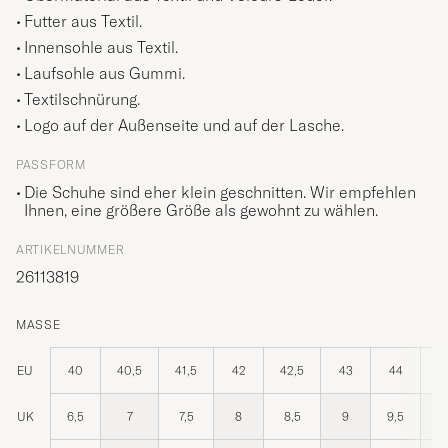
Futter aus Textil.
Innensohle aus Textil.
Laufsohle aus Gummi.
Textilschnürung.
Logo auf der Außenseite und auf der Lasche.
PASSFORM
Die Schuhe sind eher klein geschnitten. Wir empfehlen
Ihnen, eine größere Größe als gewohnt zu wählen.
ARTIKELNUMMER
26113819
MASSE
EU
40
40,5
41,5
42
42,5
43
44
4
UK
6,5
7
7,5
8
8,5
9
9,5