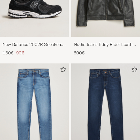
New Balance 2002R Sneakers
Nudie Jeans Eddy Rider Leather
Black
Jacket Black
Regulärer Preis
Reduzierter Preis
150€
90€
600€