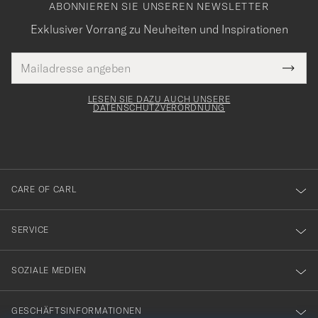
ABONNIEREN SIE UNSEREN NEWSLETTER
Exklusiver Vorrang zu Neuheiten und Inspirationen
E-
Tack
lichtfeld
Mail
Submi
Adresse
för
Newsl
Form
LESEN SIE DAZU AUCH UNSERE
att
DATENSCHUTZVERORDNUNG
du
anmälde
dig
till
CARE OF CARL
vårt
nyhetsbrev!
SERVICE
SOZIALE MEDIEN
GESCHÄFTSINFORMATIONEN