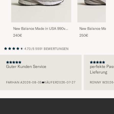
New Balance Made in USA 990v4
New Balance Made i
Sneakers Grey
Sneakers Black
240€
250€
4.70/5
5551 BEWERTUNGEN
Guter Kunden Service
perfekte Pas
Lieferung
VORHERIGE
FARHAN A
2026-08-05
KÄUFER
2026-07-27
RONNY W
2026