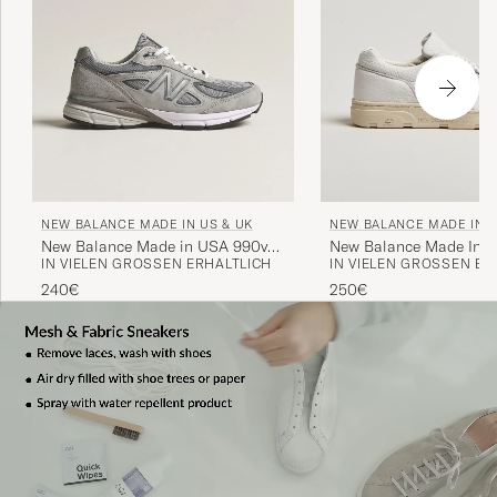
NEW BALANCE MADE IN US & UK
NEW BALANCE MADE IN U
New Balance Made in USA 990v4
New Balance Made In U
IN VIELEN GRÖSSEN ERHÄLTLICH
IN VIELEN GRÖSSEN ERH
Sneakers Grey
Sneakers White Grain
240€
250€