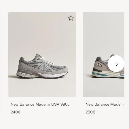
Topp service, levering og pris, som alltid!
DANIEL B
GEKAUFT AM AUF CAREOFCARL.NO
New Balance Made in USA 990v4
New Balance Made in M
Sneakers Grey
991 Sneakers Grey
240€
250€