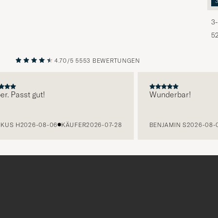
3-
5
4.70/5
5553 BEWERTUNGEN
VORHERIGE
NÄCHST
asst gut!
Wunderbar!
 H
2026-08-06
KÄUFER
2026-07-28
BENJAMIN S
2026-08-06
K