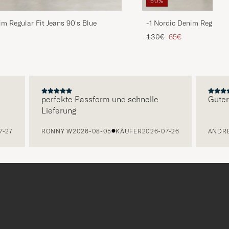
50%
im Regular Fit Jeans 90's Blue
-1 Nordic Denim Regular 
is
rter Preis
Regulärer Preis
Reduzierter Preis
130€
65€
perfekte Passform und schnelle
Guter Serv
Lieferung
RONNY W
2026-08-05
KÄUFER
2026-07-26
ANDREA K
2