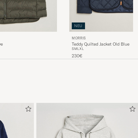
NEU
MORRIS
ve
Teddy Quilted Jacket Old Blue
S
M
L
XL
230€