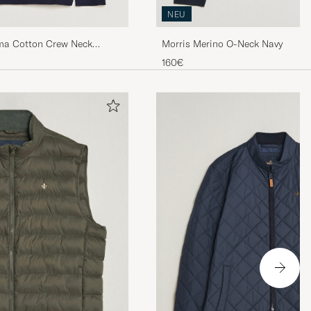
NEU
ma Cotton Crew Neck
Morris Merino O-Neck Navy
160€