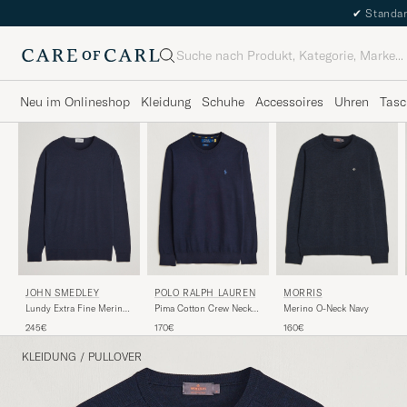
✔
Standar
Suche
Neu im Onlineshop
Kleidung
Schuhe
Accessoires
Uhren
Tasc
JOHN SMEDLEY
POLO RALPH LAUREN
MORRIS
Lundy Extra Fine Merino
Pima Cotton Crew Neck
Merino O-Neck Navy
Crew Neck Midnight
Pullover Hunter Navy
245€
170€
160€
KLEIDUNG
/
PULLOVER