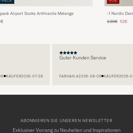
3-PACK
60%
pack Airport Socks Anthracite Melange
-1 Nordic Den
Regulärer Pre
Reduzie
2€
130€
52€
E
Guter Kunden Service
ÄUFER
2026-07-28
FARHAN A
2026-08-05
KÄUFER
2026-07-27
ABONNIEREN SIE UNSEREN NEWSLETTER
Exklusiver Vorrang zu Neuheiten und Inspirationen