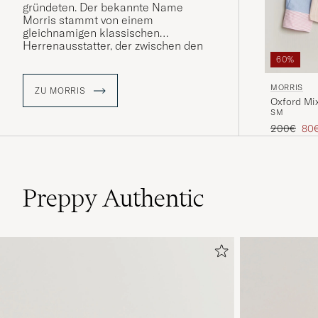
gründeten. Der bekannte Name
Morris stammt von einem
gleichnamigen klassischen
Herrenausstatter, der zwischen den
1950er und 1970er Jahren in
60%
Stockholm seine Blütezeit hatte.
MORRIS
ZU MORRIS
Oxford Mix
S
M
Regulärer 
Red
200€
80
Preppy Authentic