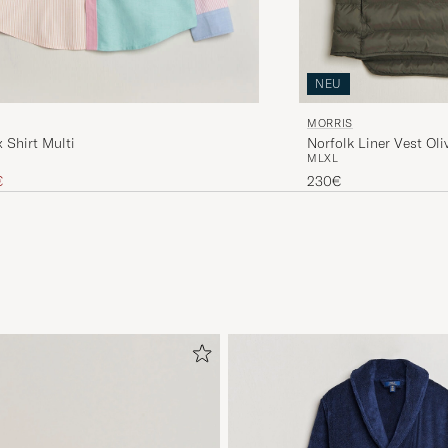
NEU
MORRIS
 Shirt Multi
Norfolk Liner Vest Oli
M
L
XL
Preis
uzierter Preis
€
230€