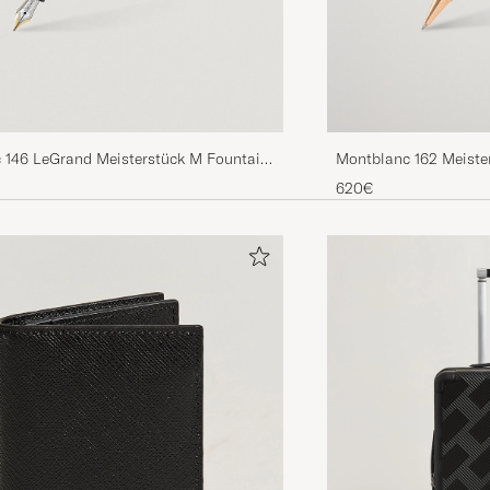
 146 LeGrand Meisterstück M Fountain
Montblanc 162 Meister
num Line
Pen Black/Red Gold
620€