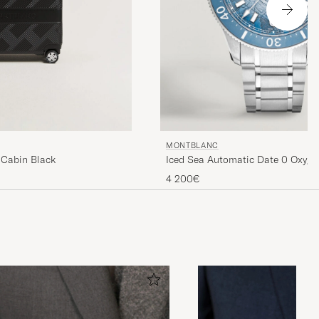
MONTBLANC
 Cabin Black
Iced Sea Automatic Date 0 Oxygen
4 200€