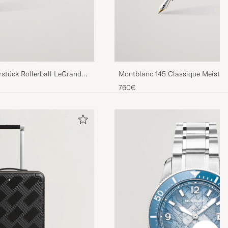
stück Rollerball LeGrand
Montblanc 145 Classique Meister
Pen Platinum Line
760€