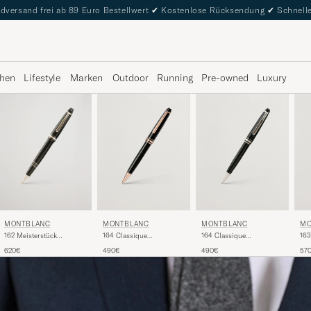
dversand frei ab 89 Euro Bestellwert
✔
Kostenlose Rücksendung
✔
Schnelle
hen
Lifestyle
Marken
Outdoor
Running
Pre-owned
Luxury
MONTBLANC
MONTBLANC
MONTBLANC
MO
162 Meisterstück
164 Classique
164 Classique
163
Rollerball LeGrand Pen
Meisterstück Ballpoint
Meisterstück Ballpoint
Mei
620€
490€
490€
57
Platinum Line
Pen Red Gold
Pen Platinum Line
Pen