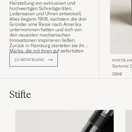
Herstellung von exklusiven und
hochwertigen Schreibgeräten,
Lederwaren und Uhren entwickelt.
Alles begann 1906, nachdem die drei
Gründer eine Reise nach Amerika
unternommen hatten und sich von
den neuesten mechanischen
Innovationen inspirieren ließen.
Zurück in Hamburg starteten sie ihre
Marke, die mit ihren gut gefertigten
Schreibgeräten die Kunst des
ZU MONTBLANC
MONTBLAN
Schreibens von Hand revolutionieren
Sartorial 
sollte.
280€
Stifte