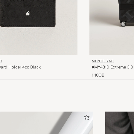
C
MONTBLANC
Card Holder 4cc Black
#MY4810 Extreme 3.0
1 100€