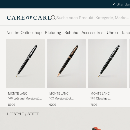
✔
Standar
Suche
Neu im Onlineshop
Kleidung
Schuhe
Accessoires
Uhren
Tasc
MONTBLANC
MONTBLANC
MONTBLANC
146 LeGrand Meisterstück
162 Meisterstück
145 Classique
M Fountain Pen Platinum
Rollerball LeGrand Pen
Meisterstück F Fountain
890€
620€
760€
Line
Black/Red Gold
Pen Platinum Line
LIFESTYLE
/
STIFTE