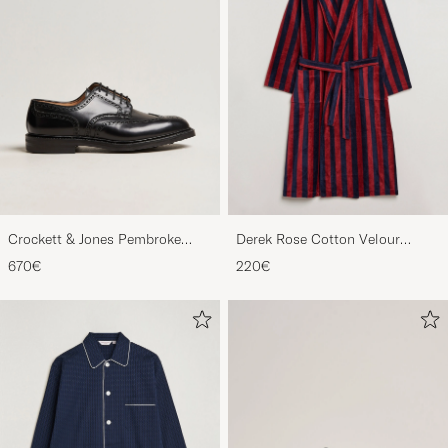
Crockett & Jones Pembroke
Derek Rose Cotton Velour
Derbys Black Calf
Striped Gown Red/Blue
670€
220€