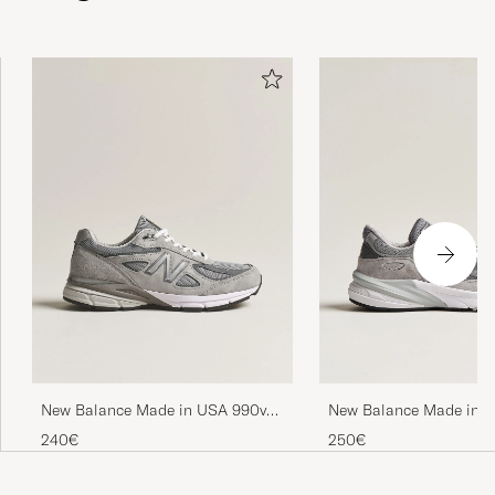
Alt perfekt
TOMAS P
GEKAUFT AM AUF CAREOFCARL.SE
Normal passform, kanske lite smala. Fin
kvalite
BO K
GEKAUFT AM AUF CAREOFCARL.SE
Grymt sköna och snygga skor! Hög kvalitet
rakt igenom. 43 är precis storlek 43.
MATHIAS H
GEKAUFT AM AUF CAREOFCARL.SE
New Balance Made in USA 990v4
New Balance Made in M
Sneakers Grey
USA 990v6 Sneakers Gr
240€
250€