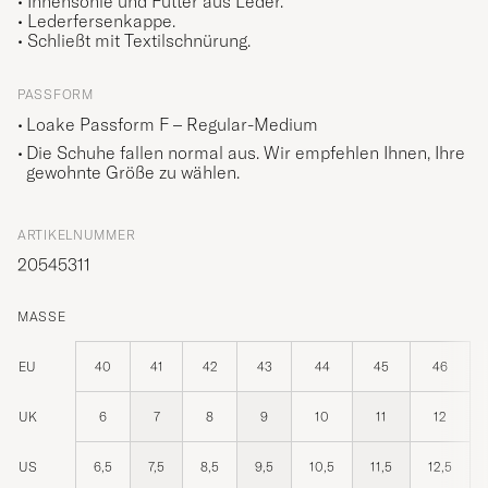
• Innensohle und Futter aus Leder.
• Lederfersenkappe.
• Schließt mit Textilschnürung.
PASSFORM
Loake Passform F – Regular-Medium
Die Schuhe fallen normal aus. Wir empfehlen Ihnen, Ihre
gewohnte Größe zu wählen.
ARTIKELNUMMER
20545311
MASSE
EU
40
41
42
43
44
45
46
UK
6
7
8
9
10
11
12
US
6,5
7,5
8,5
9,5
10,5
11,5
12,5