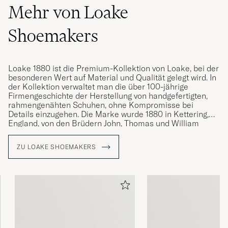
Mehr von Loake
Shoemakers
Loake 1880 ist die Premium-Kollektion von Loake, bei der
besonderen Wert auf Material und Qualität gelegt wird. In
der Kollektion verwaltet man die über 100-jährige
Firmengeschichte der Herstellung von handgefertigten,
rahmengenähten Schuhen, ohne Kompromisse bei
Details einzugehen. Die Marke wurde 1880 in Kettering,
England, von den Brüdern John, Thomas und William
Loake gegründet und hat im Laufe der Jahre mehr als 50
Millionen Paar rahmengenähte Schuhe hergestellt.
ZU LOAKE SHOEMAKERS
Die gesamte Herstellungszeit eines Paares Schuhe von
Loake 1880 beträgt insgesamt 8 Wochen, wobei jeder
Schuh mit einer rahmengenähten Konstruktion
hergestellt wird, d. h. die Schuhe werden mit einer
Randnaht genäht und mit den besten verfügbaren
Materialien und Methoden hergestellt.