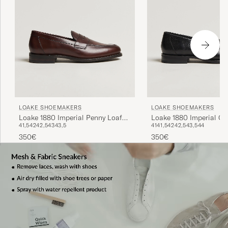
LOAKE SHOEMAKERS
LOAKE SHOEMAKERS
Loake 1880 Imperial Penny Loafer
Loake 1880 Imperial Gr
41,5
42
42,5
43
43,5
41
41,5
42
42,5
43,5
44
Dark Brown
Penny Loafer Black
350€
350€