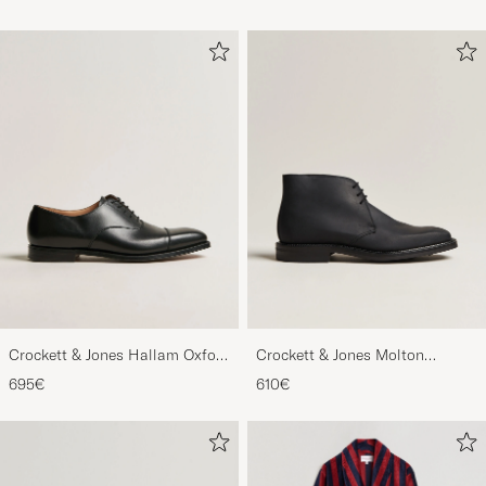
Crockett & Jones Hallam Oxford
Crockett & Jones Molton
Black Calf
Chukka Black Rough-Out Suede
695€
610€