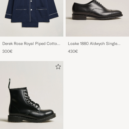
Derek Rose Royal Piped Cotton
Loake 1880 Aldwych Single
Pyjama Set Navy
Oxford Black Calf
300€
430€