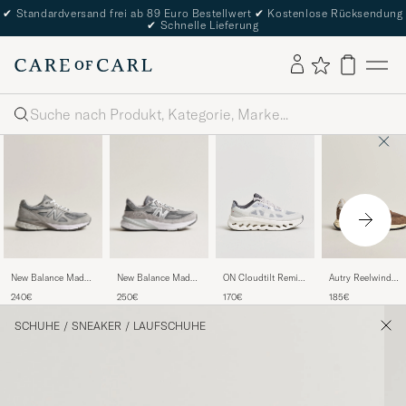
✔
Standardversand frei ab 89 Euro Bestellwert
✔
Kostenlose Rücksendung
✔
Schnelle Lieferung
Suche
New Balance Made
New Balance Made
ON Cloudtilt Remix
Autry Reelwind
in USA 990v4
in Made In USA
Alloy/Ivory
Running Sneaker
240€
250€
170€
185€
Sneakers Grey
990v6 Sneakers
Tundra Brown
Grey
SCHUHE
/
SNEAKER
/
LAUFSCHUHE