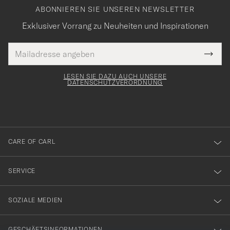
ABONNIEREN SIE UNSEREN NEWSLETTER
Exklusiver Vorrang zu Neuheiten und Inspirationen
E-
Tack
lichtfeld
Mail
Submi
Adresse
för
Newsl
Form
LESEN SIE DAZU AUCH UNSERE
att
DATENSCHUTZVERORDNUNG
du
anmälde
dig
till
CARE OF CARL
vårt
nyhetsbrev!
SERVICE
SOZIALE MEDIEN
GESCHÄFTSINFORMATIONEN