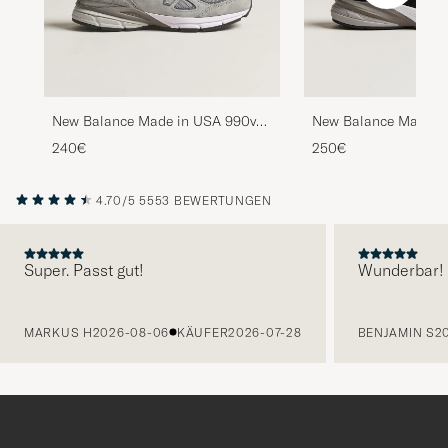
New Balance Made in USA 990v4
New Balance Made i
Sneakers Grey
Sneakers Black
240€
250€
4.70/5
5553 BEWERTUNGEN
Super. Passt gut!
Wunderbar!
VORHERIGE
MARKUS H
2026-08-06
KÄUFER
2026-07-28
BENJAMIN S
2