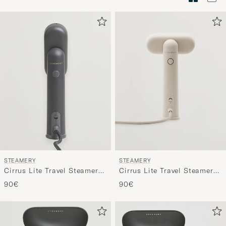
Stilberatu
um
die
Funktion
"Mein
Stil"
zu
aktivieren
und
erleben
Sie
eine
STEAMERY
STEAMERY
handverl
Cirrus Lite Travel Steamer
Cirrus Lite Travel Steamer
Auswahl,
Charcoal
Sand
90€
90€
die
nun
Ihrem