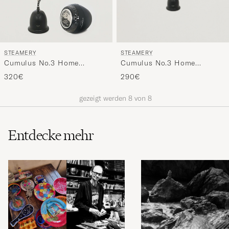
STEAMERY
STEAMERY
Cumulus No.3 Home
Cumulus No.3 Home
Steamer Jet Black
Steamer & Pilo Fabric
290€
320€
Shaver Set
gezeigt werden
8
von
8
Entdecke mehr