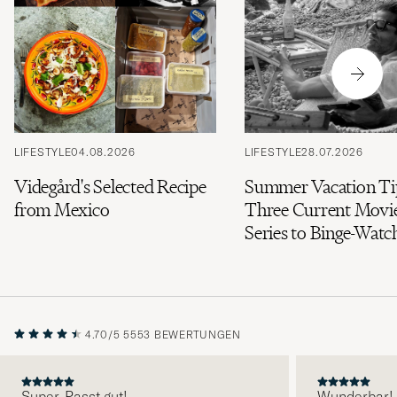
LIFESTYLE
04.08.2026
LIFESTYLE
28.07.2026
Videgård's Selected Recipe
Summer Vacation Ti
from Mexico
Three Current Movi
Series to Binge-Watc
4.70/5
5553 BEWERTUNGEN
Super. Passt gut!
Wunderbar!