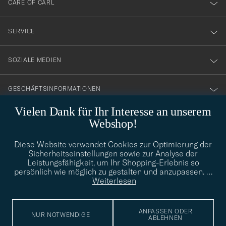
CARE OF CARL
vårt
nyhetsbrev!
SERVICE
SOZIALE MEDIEN
GESCHÄFTSINFORMATIONEN
Vielen Dank für Ihr Interesse an unserem
Webshop!
STILBERATUNG
Diese Website verwendet Cookies zur Optimierung der
Benötigen Sie Hilfe bei der Suche nach Ihrem persönlichen Stil?
Sicherheitseinstellungen sowie zur Analyse der
Wenden Sie sich an uns, wir helfen Ihnen gerne weiter!
Leistungsfähigkeit, um Ihr Shopping-Erlebnis so
persönlich wie möglich zu gestalten und anzupassen.
…
info@careofcarl.de
STILBERATUNG
Weiterlesen
ANPASSEN ODER
NUR NOTWENDIGE
ABLEHNEN
© Care of Carl 2026