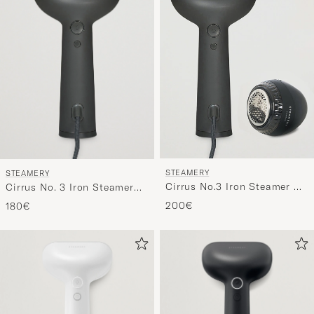
Stil
entspricht
STEAMERY
STEAMERY
Cirrus No.3 Iron Steamer &
Cirrus No. 3 Iron Steamer
Pilo Fabric Shaver Set
Charcoal
200€
180€