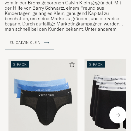
vom in der Bronx geborenen Calvin Klein gegründet. Mit
der Hilfe von Barry Schwartz, einem Freund aus
Kindertagen, gelang es Klein, genügend Kapital zu
beschaffen, um seine Marke zu gründen, und die Reise
begann. Durch auffällige Marketingkampagnen wurden
man schnell bei den Kunden bekannt. Unter anderem
revolutionierte man mit ihren Kampagnen die Sicht auf
Herrenunterwäsche und verlieh ihnen den Status eines
ZU CALVIN KLEIN
begehrenswerten Produkts, anstatt sie als Kleidungsstück
zu betrachten, das eine praktische Funktion erfüllte.
3-PACK
3-PACK