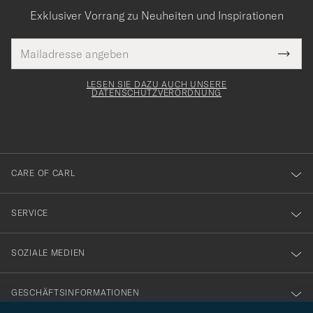
Exklusiver Vorrang zu Neuheiten und Inspirationen
E-
Tack
lichtfeld
Mail
Submi
Adresse
för
Newsl
Form
LESEN SIE DAZU AUCH UNSERE
att
DATENSCHUTZVERORDNUNG
du
anmälde
dig
till
CARE OF CARL
vårt
nyhetsbrev!
SERVICE
SOZIALE MEDIEN
GESCHÄFTSINFORMATIONEN