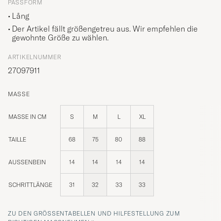
PASSFORM
Lång
Der Artikel fällt größengetreu aus. Wir empfehlen die
gewohnte Größe zu wählen.
ARTIKELNUMMER
27097911
MASSE
MASSE IN CM
S
M
L
XL
TAILLE
68
75
80
88
AUSSENBEIN
14
14
14
14
SCHRITTLÄNGE
31
32
33
33
ZU DEN GRÖSSENTABELLEN UND HILFESTELLUNG ZUM R