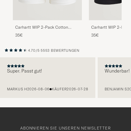
Carhartt WIP 2-Pack Cotton
Carhartt WIP 2-Pack
Trunks White
Trunks Black
35€
35€
4.70/5
5553 BEWERTUNGEN
Super. Passt gut!
Wunderbar!
VORHERIGE
MARKUS H
2026-08-06
KÄUFER
2026-07-28
BENJAMIN S
2
ABONNIEREN SIE UNSEREN NEWSLETTER