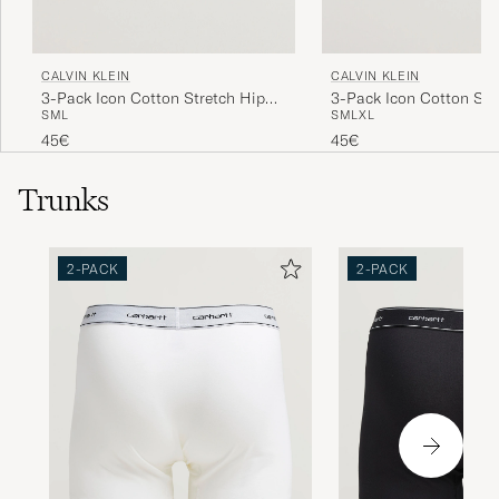
CALVIN KLEIN
CALVIN KLEIN
3-Pack Icon Cotton Stretch Hip
3-Pack Icon Cotton Str
S
M
L
S
M
L
XL
Brief Black/Blue/Light Blue
Relaxed Trunk Black
45€
45€
Trunks
2-PACK
2-PACK