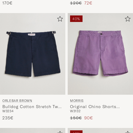
Regulärer Preis
Reduzierter Preis
170€
120€
72€
40%
ORLEBAR BROWN
MORRIS
Bulldog Cotton Stretch Twill
Original Chino Shorts
W32
34
W31
32
Shorts Dark Navy
Purple
Regulärer Preis
Reduzierter Preis
235€
150€
90€