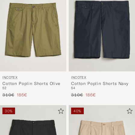
Stil
entspricht
INCOTEX
INCOTEX
Cotton Poplin Shorts Olive
Cotton Poplin Shorts Navy
52
54
Regulärer Preis
Reduzierter Preis
Regulärer Preis
Reduzierter Preis
310€
186€
310€
186€
30%
40%