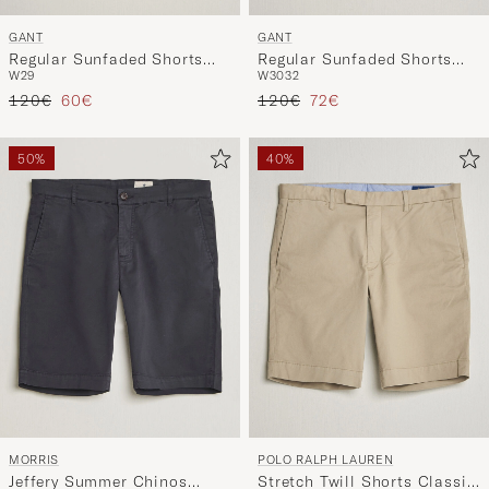
GANT
GANT
Regular Sunfaded Shorts
Regular Sunfaded Shorts
W29
W30
32
Cream
Evening Blue
Regulärer Preis
Reduzierter Preis
Regulärer Preis
Reduzierter Preis
120€
60€
120€
72€
50%
40%
MORRIS
POLO RALPH LAUREN
Jeffery Summer Chinos
Stretch Twill Shorts Classic