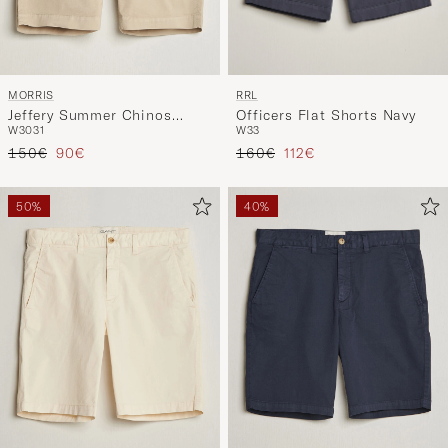
RRL
MORRIS
Officers Flat Shorts Navy
Jeffery Summer Chinos
W33
W30
31
Shorts Khaki
Regulärer Preis
Reduzierter Preis
Regulärer Preis
Reduzierter Preis
160€
112€
150€
90€
50%
40%