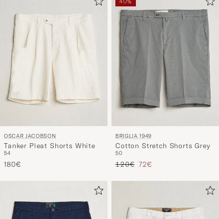
40%
OSCAR JACOBSON
BRIGLIA 1949
Tanker Pleat Shorts White
Cotton Stretch Shorts Grey
54
50
Regulärer Preis
Reduzierter Preis
180€
120€
72€