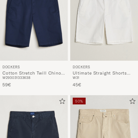
DOCKERS
DOCKERS
Cotton Stretch Twill Chino
Ultimate Straight Shorts
W29
30
31
33
36
38
W31
Shorts Navy Blazer
Paper White
59€
45€
50%