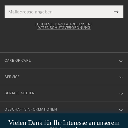
E-
Tack
lichtfeld
Mail
Submi
Adresse
för
Newsl
Form
LESEN SIE DAZU AUCH UNSERE
att
DATENSCHUTZVERORDNUNG
du
anmälde
dig
till
CARE OF CARL
vårt
nyhetsbrev!
SERVICE
SOZIALE MEDIEN
GESCHÄFTSINFORMATIONEN
Vielen Dank für Ihr Interesse an unserem