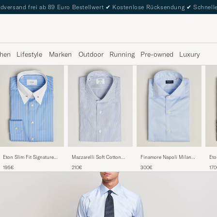
dversand frei ab 89 Euro Bestellwert
✔
Kostenlose Rücksendung
✔
Schnelle
hen
Lifestyle
Marken
Outdoor
Running
Pre-owned
Luxury
Eton Slim Fit Signature
Mazzarelli Soft Cotton
Finamore Napoli Milano
Eto
Twill Striped Shirt Mid
Popeline Shirt Blue
Slim Traveller Cotton
Twi
195€
210€
300€
17
Blue
Stripe
Shirt Light Blue
Blu