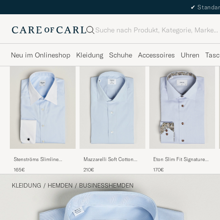
✔
Standar
Suche
Neu im Onlineshop
Kleidung
Schuhe
Accessoires
Uhren
Tasc
Stenströms Slimline
Mazzarelli Soft Cotton
Eton Slim Fit Signature
White Collar Whinchester
Popeline Shirt Light Blue
Twill Contrast Shirt Light
165€
210€
170€
Shirt Blue
Blue
KLEIDUNG
/
HEMDEN
/
BUSINESSHEMDEN