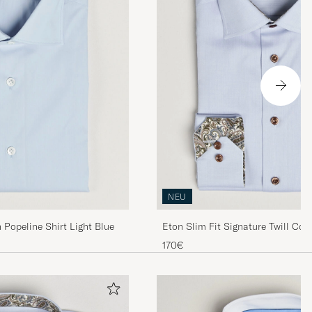
NEU
 Popeline Shirt Light Blue
Eton Slim Fit Signature Twill Cont
Blue
170€