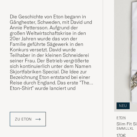
Die Geschichte von Eton begann in
Gånghester, Schweden, mit David und
Annie Pettersson. Aufgrund der
großen Weltwirtschaftskrise in den
20er Jahren wurde das von der
Familie geführte Sägewerk in den
Konkurs versetzt. David wurde
Teilhaber in der kleinen Schneiderei
seiner Frau. Der Betrieb vergrößerte
sich kontinuierlich unter dem Namen
Skjortfabriken Special. Die Idee zur
Bezeichnung Eton entstand bei einer
Reise durch England. Das erste "The
Eton-Shirt" wurde lanciert und
erfreute sich schnell großer
Beliebtheit. Der Name Eton war
entstanden und manifestierte sich als
NEU
Markenbezeichnung.
ETON
ZU ETON
Slim Fit S
S
M
M
L
L
XL
170€