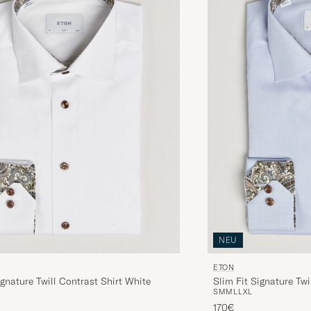
NEU
ETON
ignature Twill Contrast Shirt White
Slim Fit Signature Twi
S
M
M
L
L
XL
170€