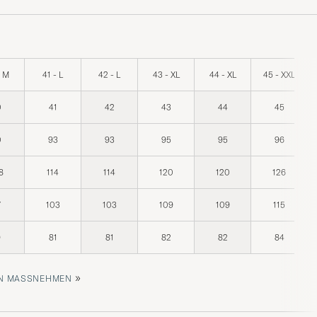
- M
41 - L
42 - L
43 - XL
44 - XL
45 - XXL
0
41
42
43
44
45
0
93
93
95
95
96
8
114
114
120
120
126
7
103
103
109
109
115
9
81
81
82
82
84
»
 MASSNEHMEN