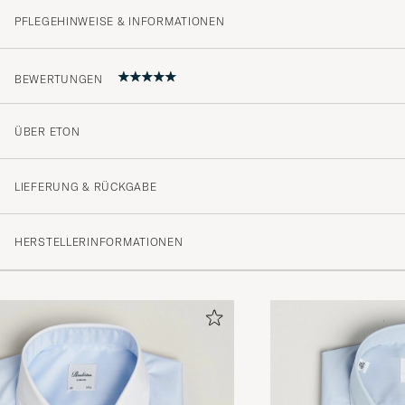
PFLEGEHINWEISE & INFORMATIONEN
BEWERTUNGEN
ÜBER ETON
Snygg skorta, passar perfekt.
PER M
GEKAUFT AM AUF CAREOFCARL.SE
LIEFERUNG & RÜCKGABE
HERSTELLERINFORMATIONEN