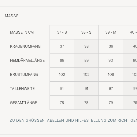
MASSE
MASSE IN CM
37 - S
38 - S
39 - M
40 
KRAGENUMFANG
37
38
39
4
HEMDÄRMELLÄNGE
89
89
90
9
BRUSTUMFANG
102
102
108
10
TAILLENWEITE
91
91
97
9
GESAMTLÄNGE
78
78
79
7
ZU DEN GRÖSSENTABELLEN UND HILFESTELLUNG ZUM RICHTIGEN