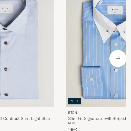
NEU
ETON
ll Contrast Shirt Light Blue
Slim Fit Signature Twill Striped S
M
M
L
195€