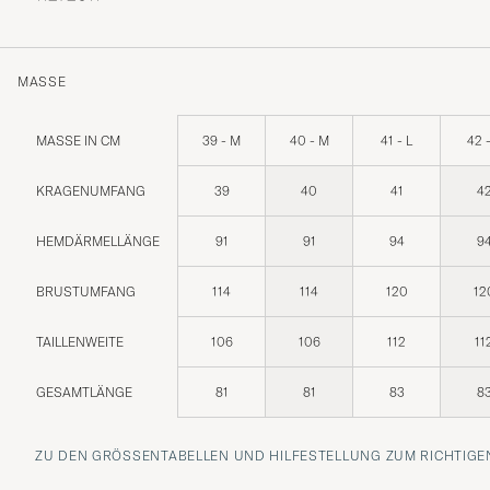
MASSE
MASSE IN CM
39 - M
40 - M
41 - L
42 -
KRAGENUMFANG
39
40
41
4
HEMDÄRMELLÄNGE
91
91
94
9
BRUSTUMFANG
114
114
120
12
TAILLENWEITE
106
106
112
11
GESAMTLÄNGE
81
81
83
8
ZU DEN GRÖSSENTABELLEN UND HILFESTELLUNG ZUM RICHTIGEN