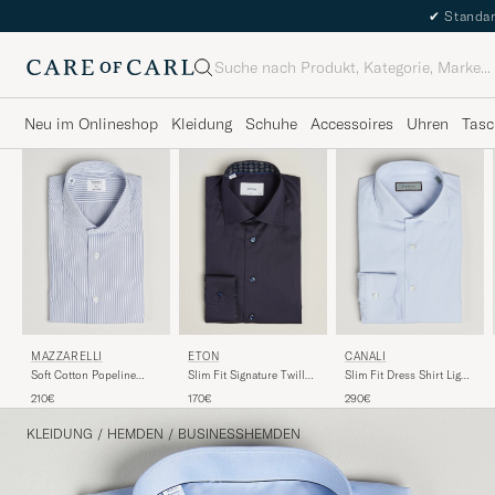
✔
Standar
Suche
Neu im Onlineshop
Kleidung
Schuhe
Accessoires
Uhren
Tasc
MAZZARELLI
ETON
CANALI
Soft Cotton Popeline
Slim Fit Signature Twill
Slim Fit Dress Shirt Light
Shirt Blue Stripe
Contrast Shirt Navy Blue
Blue Check
210€
170€
290€
KLEIDUNG
/
HEMDEN
/
BUSINESSHEMDEN