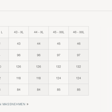
 L
43 - XL
44 - XL
45 - XXL
46 - XXL
2
43
44
45
46
4
96
96
97
97
0
126
126
132
132
2
118
118
124
124
3
84
84
85
85
»
 MASSNEHMEN