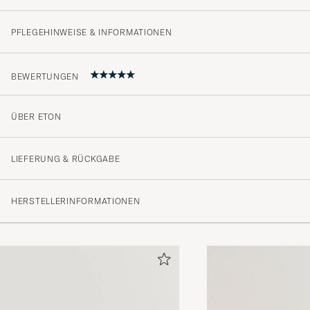
PFLEGEHINWEISE & INFORMATIONEN
BEWERTUNGEN
ÜBER ETON
Rask levering!
TRYGVE R
GEKAUFT AM AUF CAREOFCARL.NO
LIEFERUNG & RÜCKGABE
HERSTELLERINFORMATIONEN
Hurtig levering og deres udvalg rummer alt en mand har
ERIK R
GEKAUFT AM AUF CAREOFCARL.DK