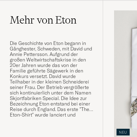
Mehr von Eton
Die Geschichte von Eton begann in
Gånghester, Schweden, mit David und
Annie Pettersson. Aufgrund der
großen Weltwirtschaftskrise in den
20er Jahren wurde das von der
Familie geführte Sägewerk in den
Konkurs versetzt. David wurde
Teilhaber in der kleinen Schneiderei
seiner Frau. Der Betrieb vergrößerte
sich kontinuierlich unter dem Namen
Skjortfabriken Special. Die Idee zur
Bezeichnung Eton entstand bei einer
Reise durch England. Das erste "The
Eton-Shirt" wurde lanciert und
erfreute sich schnell großer
Beliebtheit. Der Name Eton war
entstanden und manifestierte sich als
NEU
Markenbezeichnung.