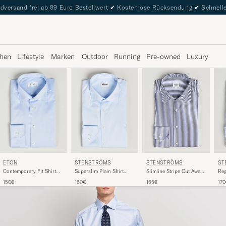
dversand frei ab 89 Euro Bestellwert
✔
Kostenlose Rücksendung
✔
Schnelle
hen
Lifestyle
Marken
Outdoor
Running
Pre-owned
Luxury
ETON
STENSTRÖMS
STENSTRÖMS
ST
Contemporary Fit Shirt
Superslim Plain Shirt
Slimline Stripe Cut Away
Reg
Blue
Blue
Shirt Navy
Awa
150€
160€
155€
17