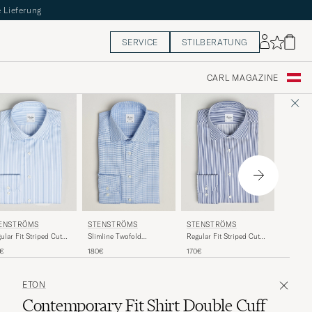
 Lieferung
SERVICE
STILBERATUNG
CARL MAGAZINE
STENS
ENSTRÖMS
STENSTRÖMS
STENSTRÖMS
Regular 
ular Fit Striped Cut
Slimline Twofold
Regular Fit Striped Cut
Windowp
y Shirt Blue/White
Houndstooth Shirt Blue
Away Shirt White/Blue
180€
0€
180€
170€
ETON
Contemporary Fit Shirt Double Cuff