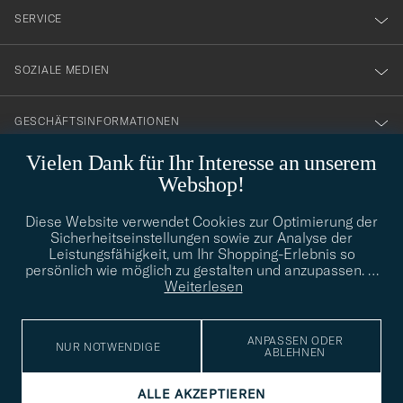
nyhetsbrev!
SERVICE
SOZIALE MEDIEN
GESCHÄFTSINFORMATIONEN
Vielen Dank für Ihr Interesse an unserem
Webshop!
STILBERATUNG
Diese Website verwendet Cookies zur Optimierung der
Benötigen Sie Hilfe bei der Suche nach Ihrem persönlichen Stil?
Sicherheitseinstellungen sowie zur Analyse der
Wenden Sie sich an uns, wir helfen Ihnen gerne weiter!
Leistungsfähigkeit, um Ihr Shopping-Erlebnis so
persönlich wie möglich zu gestalten und anzupassen.
…
info@careofcarl.de
STILBERATUNG
Weiterlesen
ANPASSEN ODER
NUR NOTWENDIGE
ABLEHNEN
© Care of Carl 2026
ALLE AKZEPTIEREN