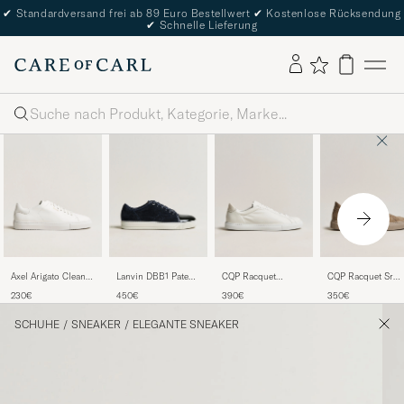
✔
Standardversand frei ab 89 Euro Bestellwert
✔
Kostenlose Rücksendung
✔
Schnelle Lieferung
Suche
Axel Arigato Clean
Lanvin DBB1 Patent
CQP Racquet
CQP Racquet Sr
90 Sneaker White
Cap Toe Sneaker
Sneaker White
Sneakers Khaki
230€
450€
390€
350€
Navy
Leather
SCHUHE
/
SNEAKER
/
ELEGANTE SNEAKER