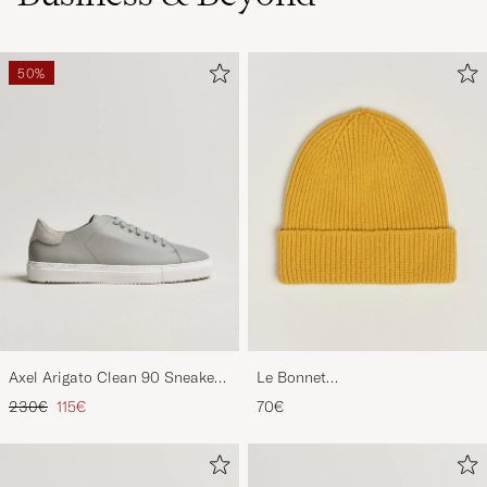
50%
Axel Arigato Clean 90 Sneaker
Le Bonnet
Light Grey
Lambswool/Caregora Beanie
Regulärer Preis
Reduzierter Preis
230€
115€
70€
Mustard