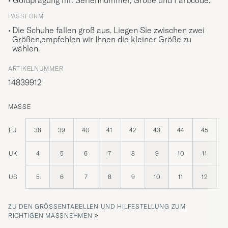
• Goldprägung mit Seriennummer, Größe und Farbcode.
PASSFORM
Die Schuhe fallen groß aus. Liegen Sie zwischen zwei
Größen,empfehlen wir Ihnen die kleiner Größe zu
wählen.
ARTIKELNUMMER
14839912
MASSE
EU
38
39
40
41
42
43
44
45
UK
4
5
6
7
8
9
10
11
US
5
6
7
8
9
10
11
12
ZU DEN GRÖSSENTABELLEN UND HILFESTELLUNG ZUM R
»
ICHTIGEN MASSNEHMEN