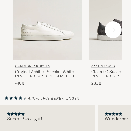
AXEL ARIGATO
COMMON PROJECTS
Clean 90 Suede Snea
Original Achilles Sneaker White
IN VIELEN GRÖSSEN E
IN VIELEN GRÖSSEN ERHÄLTLICH
Grey
230€
410€
4.70/5
5553 BEWERTUNGEN
Super. Passt gut!
Wunderbar!
VORHERIGE