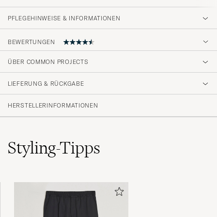
PFLEGEHINWEISE & INFORMATIONEN
BEWERTUNGEN
4.7
ÜBER COMMON PROJECTS
LIEFERUNG & RÜCKGABE
(25 Bewertung)
(23)
HERSTELLERINFORMATIONEN
(0)
(0)
(1)
(1)
Styling-Tipps
Topp!
MOHAMMED S
GEKAUFT AM AUF CAREOFCARL.NO