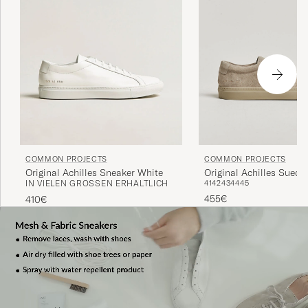
COMMON PROJECTS
COMMON PROJECTS
Original Achilles Sneaker White
Original Achilles Suede
IN VIELEN GRÖSSEN ERHÄLTLICH
41
42
43
44
45
Warm Grey
455€
410€