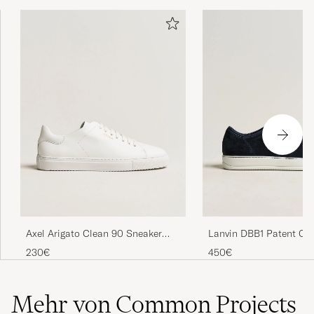
levering, skoene er fantastiske
IVAR M
GEKAUFT AM AUF CAREOFCARL.NO
Svært rask og god service. Trofast kunde
gjennom flere år.
ODD-ENDRE H
GEKAUFT AM AUF CAREOFCARL.NO
Axel Arigato Clean 90 Sneaker
Lanvin DBB1 Patent Ca
White
Sneaker Navy
230€
450€
Mehr von Common Projects