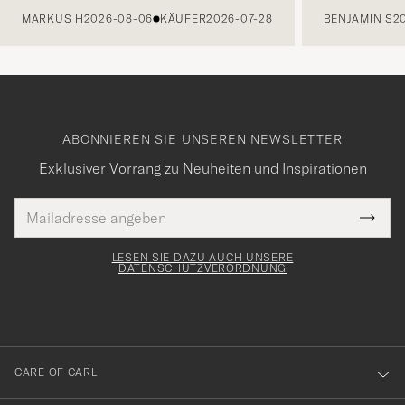
MARKUS H
2026-08-06
KÄUFER
2026-07-28
BENJAMIN S
2
ABONNIEREN SIE UNSEREN NEWSLETTER
Exklusiver Vorrang zu Neuheiten und Inspirationen
E-
Tack
lichtfeld
Mail
Submi
Adresse
för
Newsl
Form
LESEN SIE DAZU AUCH UNSERE
att
DATENSCHUTZVERORDNUNG
du
anmälde
dig
till
CARE OF CARL
vårt