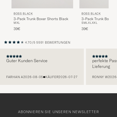
BOSS BLACK
BOSS BLACK
3-Pack Trunk Boxer Shorts Black
3-Pack Trunk Boxer 
M
XL
S
M
L
XL
XXL
Blue
39€
39€
4.70/5
5551 BEWERTUNGEN
Guter Kunden Service
perfekte Pas
Lieferung
VORHERIGE
FARHAN A
2026-08-05
KÄUFER
2026-07-27
RONNY W
2026
ABONNIEREN SIE UNSEREN NEWSLETTER