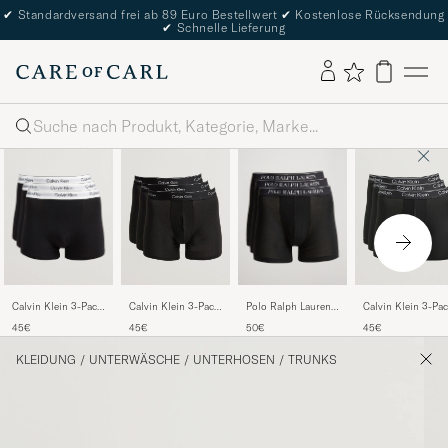
✔
Standardversand frei ab 89 Euro Bestellwert
✔
Kostenlose Rücksendung
✔
Schnelle Lieferung
Suche
Calvin Klein 3-Pack
Polo Ralph Lauren
Calvin Klein 3-Pack
Calvin Klein 3-Pa
Icon Cotton Stretch
3-Pack Boxer Brief
Icon Cotton Stretch
Micro Stretch Box
45€
50€
45€
45€
Relaxed Trunk Black
Polo Black
Boxer Brief Black
Brief Black
KLEIDUNG
/
UNTERWÄSCHE
/
UNTERHOSEN
/
TRUNKS