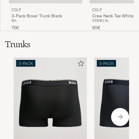
CDLP
CDLP
3-Pack Boxer Trunk Black
Crew Neck Tee White
M
L
XS
S
M
L
XL
75€
90€
Trunks
3-PACK
3-PACK