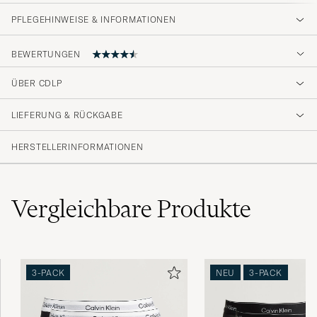
PFLEGEHINWEISE & INFORMATIONEN
BEWERTUNGEN
ÜBER CDLP
Tyckte dom var små i storlek men säkert hög
kvalitet
LIEFERUNG & RÜCKGABE
HANS E
GEKAUFT AM AUF CAREOFCARL.SE
HERSTELLERINFORMATIONEN
Vergleichbare
Produkte
3-PACK
NEU
3-PACK