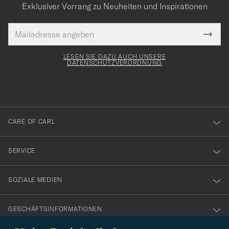
Exklusiver Vorrang zu Neuheiten und Inspirationen
E-
Tack
lichtfeld
Mail
Submi
Adresse
för
Newsl
Form
LESEN SIE DAZU AUCH UNSERE
att
DATENSCHUTZVERORDNUNG
du
anmälde
dig
till
CARE OF CARL
vårt
nyhetsbrev!
SERVICE
SOZIALE MEDIEN
GESCHÄFTSINFORMATIONEN