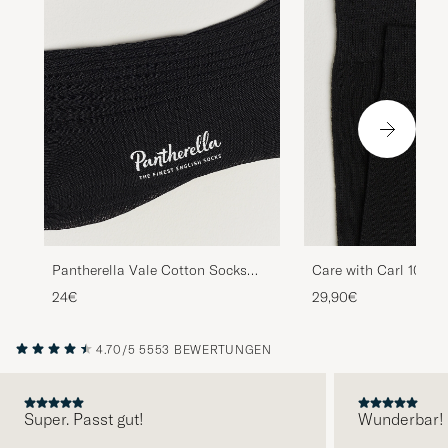
Pantherella Vale Cotton Socks
Care with Carl 10-Pa
Black
Cotton Socks BLACK
24€
29,90€
4.70/5
5553 BEWERTUNGEN
Super. Passt gut!
Wunderbar!