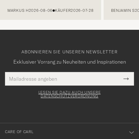
VORHERIGE
MARKUS H
2026-08-06
KÄUFER
2026-07-28
BENJAMIN S
2
ABONNIEREN SIE UNSEREN NEWSLETTER
Exklusiver Vorrang zu Neuheiten und Inspirationen
E-
Tack
lichtfeld
Mail
Submi
Adresse
för
Newsl
Form
LESEN SIE DAZU AUCH UNSERE
att
DATENSCHUTZVERORDNUNG
du
anmälde
dig
till
CARE OF CARL
vårt