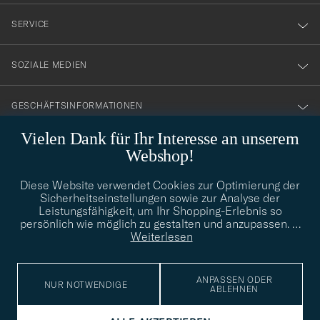
nyhetsbrev!
SERVICE
SOZIALE MEDIEN
GESCHÄFTSINFORMATIONEN
Vielen Dank für Ihr Interesse an unserem
Webshop!
STILBERATUNG
Diese Website verwendet Cookies zur Optimierung der
Benötigen Sie Hilfe bei der Suche nach Ihrem persönlichen Stil?
Sicherheitseinstellungen sowie zur Analyse der
Wenden Sie sich an uns, wir helfen Ihnen gerne weiter!
Leistungsfähigkeit, um Ihr Shopping-Erlebnis so
persönlich wie möglich zu gestalten und anzupassen.
…
info@careofcarl.de
STILBERATUNG
Weiterlesen
ANPASSEN ODER
NUR NOTWENDIGE
ABLEHNEN
© Care of Carl 2026