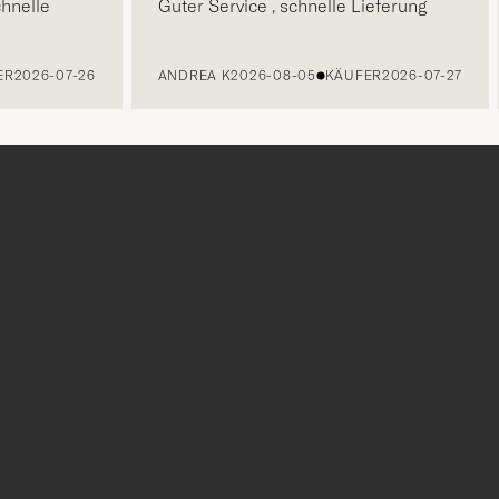
elle
Guter Service , schnelle Lieferung
026-07-26
ANDREA K
2026-08-05
KÄUFER
2026-07-27
r