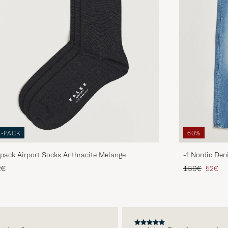
3-PACK
60%
pack Airport Socks Anthracite Melange
-1 Nordic Den
Regulärer Pre
Reduzie
2€
130€
52€
E