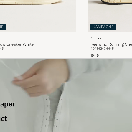
NE
KAMPAGNE
AUTRY
Low Sneaker White
Reelwind Running Sne
45
40
41
42
43
44
45
185€