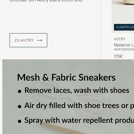
Autry verschwand aus dem
Rampenlicht, um im Jahre 2019
Auszeichnungen für den Relaunch
von Medalists mit dem neuen
Management zu gewinnen. Retro-
KAMPAG
Modell Dallas, schreibt jetzt neue
Autry Geschichte.
AUTRY
ZU AUTRY
Medalist 
40
41
42
43
44
175€