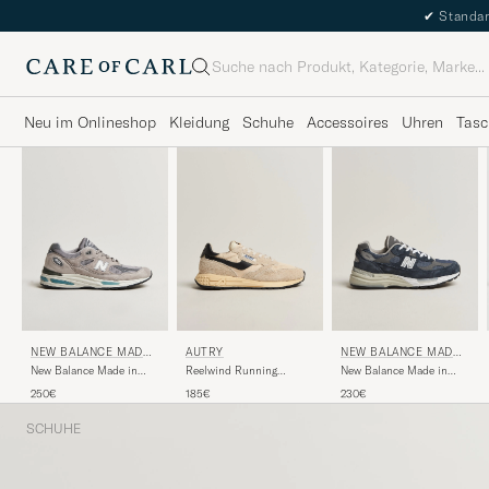
✔
Standar
Suche
Neu im Onlineshop
Kleidung
Schuhe
Accessoires
Uhren
Tasc
NEW BALANCE MADE I
AUTRY
NEW BALANCE MADE I
N US & UK
N US & UK
New Balance Made in
Reelwind Running
New Balance Made in
Made In UK 991 Sneakers
Sneaker Ecru/Black
Made in USA 992 Navy
250€
185€
230€
Grey
SCHUHE