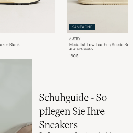
KAMPAGNE
AUTRY
aker Black
Medalist Low Leather/Suede Snea
40
41
42
43
44
45
180€
Schuhguide - So
pflegen Sie Ihre
Sneakers