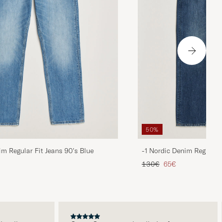
50%
im Regular Fit Jeans 90's Blue
-1 Nordic Denim Regular 
is
rter Preis
Regulärer Preis
Reduzierter Preis
130€
65€