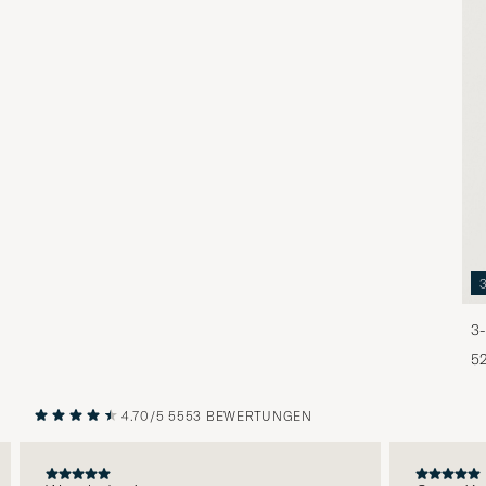
3-
5
4.70/5
5553 BEWERTUNGEN
VORHERIGE
NÄCHST