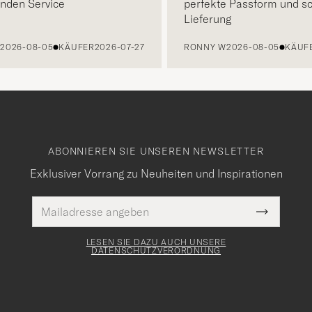
en Service
perfekte Passform und schn
Lieferung
26-08-05
KÄUFER
2026-07-27
RONNY W
2026-08-05
KÄUFER
2
ABONNIEREN SIE UNSEREN NEWSLETTER
Exklusiver Vorrang zu Neuheiten und Inspirationen
E-
Pflichtfeld
Mail
Submit
Adresse
Newslette
Form
LESEN SIE DAZU AUCH UNSERE
DATENSCHUTZVERORDNUNG