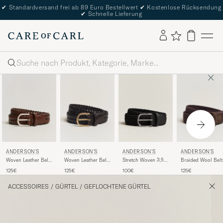
✔
Standardversand frei ab 89 Euro Bestellwert
✔
Kostenlose Rücksendung
✔
Schnelle Lieferung
Suche
ANDERSON'S
ANDERSON'S
ANDERSON'S
ANDERSON'S
Woven Leather Belt
Woven Leather Belt
Stretch Woven 3,5
Braided Wool Belt
3 cm Cognac
3 cm Dark Brown
cm Belt Black
Brown
125€
125€
100€
125€
ACCESSOIRES
/
GÜRTEL
/
GEFLOCHTENE GÜRTEL