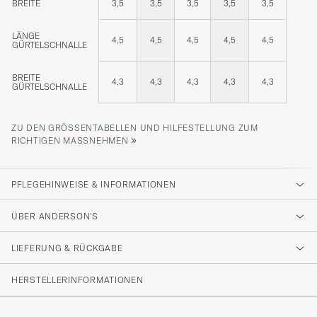
BREITE
3,5
3,5
3,5
3,5
3,5
LÄNGE
4,5
4,5
4,5
4,5
4,5
GÜRTELSCHNALLE
BREITE
4,3
4,3
4,3
4,3
4,3
GÜRTELSCHNALLE
ZU DEN GRÖSSENTABELLEN UND HILFESTELLUNG ZUM R
»
ICHTIGEN MASSNEHMEN
PFLEGEHINWEISE & INFORMATIONEN
ÜBER ANDERSON'S
LIEFERUNG & RÜCKGABE
HERSTELLERINFORMATIONEN