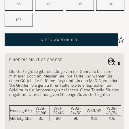
85
90
95
100
105
IN DEN WARENKORB
FINDE DIE RICHTIGE GRÖSSE
Die Gürtelgröße gibt die Länge von der Schnalle bis zum
mittleren Loch an. Messen Sie Ihre Taille und wählen Sie
einen Gürtel, der 5–10 cm länger ist als das Maß. Vermeiden
Sie Größen, die genau Ihrer Taillenweite entsprechen, um
Spielraum für Anpassungen zu lassen. Siehe Tabelle für eine
ungefähre Umrechnung von Hosengröße zu Gürtelgröße.
W29-
W31-
W33-
W38-
Hosengröße
W36/52
30/46
32/48
34/50
40/54
Gürtelgröße
85
90
95
100
105