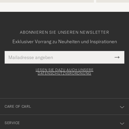
ABONNIEREN SIE UNSEREN NEWSLETTER
Exklusiver Vorrang zu Neuheiten und Inspirationen
E-
Tack
lichtfeld
Mail
Submi
Adresse
för
Newsl
Form
LESEN SIE DAZU AUCH UNSERE
att
DATENSCHUTZVERORDNUNG
du
anmälde
dig
till
CARE OF CARL
vårt
nyhetsbrev!
SERVICE