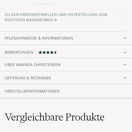
ZU DEN GRÖSSENTABELLEN UND HILFESTELLUNG ZUM R
»
ICHTIGEN MASSNEHMEN
PFLEGEHINWEISE & INFORMATIONEN
BEWERTUNGEN
ÜBER AMANDA CHRISTENSEN
Snygg, stillren. Känns exklusiv
LIEFERUNG & RÜCKGABE
MAX Ö
GEKAUFT AM AUF CAREOFCARL.SE
HERSTELLERINFORMATIONEN
Bättre i verkligheten än på bilden!
Vergleichbare
Produkte
KATARINA A
GEKAUFT AM AUF CAREOFCARL.SE