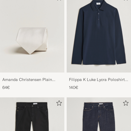
Amanda Christensen Plain
Filippa K Luke Lycra Poloshirt
Classic Tie 8 cm White
Navy
64€
140€