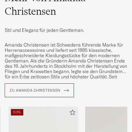
Christensen
Stil und Eleganz für jeden Gentleman.
Amanda Christensen ist Schwedens führende Marke für
Herrenaccessoires und liefert seit 1885 klassische,
maßgeschneiderte Kleidungsstücke für den modernen
Gentleman. Als die Gründerin Amanda Christensen Ende
des 19. Jahrhunderts in Stockholm mit der Herstellung von
Fliegen und Krawatten begann, legte sie den Grundstein
für ein Erbe zeitlosen Stils und höchster Qualität. Seit
1949 ist das Unternehmen königlicher Hoflieferant und
bietet heute Krawatten, Schals, Einstecktücher, Socken
ZU AMANDA CHRISTENSEN
und Manschettenknöpfe – Details, die die Persönlichkeit
und den Stil anspruchsvoller Männer weltweit
unterstreichen. Ein großer Teil der Produktion findet rund
um den Comer See in Italien statt, wo das Handwerk über
50%
Generationen bewahrt wurde.