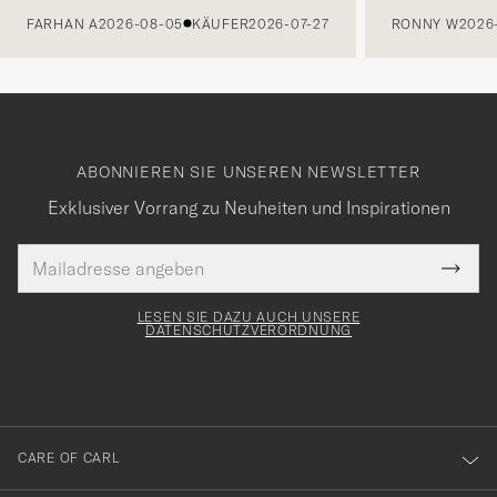
FARHAN A
2026-08-05
KÄUFER
2026-07-27
RONNY W
2026
ABONNIEREN SIE UNSEREN NEWSLETTER
Exklusiver Vorrang zu Neuheiten und Inspirationen
E-
Tack
lichtfeld
Mail
Submi
Adresse
för
Newsl
Form
LESEN SIE DAZU AUCH UNSERE
att
DATENSCHUTZVERORDNUNG
du
anmälde
dig
till
CARE OF CARL
vårt