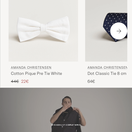
AMANDA CHRISTENSEN
AMANDA CHRISTENSEN
Cotton Pique Pre Tie White
Dot Classic Tie 8 cm N
Regulärer Preis
Reduzierter Preis
44€
22€
64€