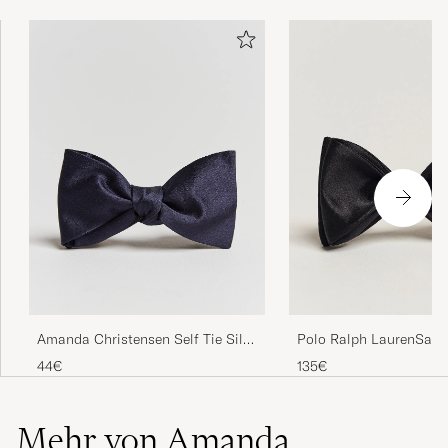
Amanda Christensen Self Tie Silk
Polo Ralph LaurenSati
Ceremony Navy
TieBlack
44€
135€
Mehr von Amanda