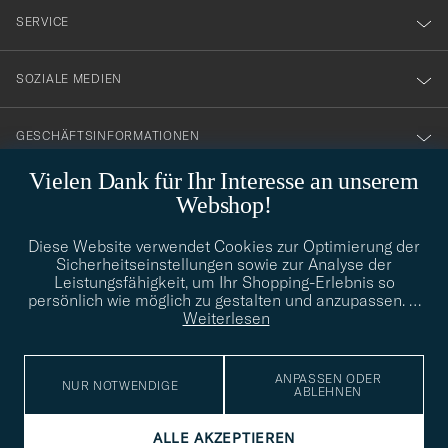
nyhetsbrev!
SERVICE
SOZIALE MEDIEN
GESCHÄFTSINFORMATIONEN
Vielen Dank für Ihr Interesse an unserem
Webshop!
STILBERATUNG
Diese Website verwendet Cookies zur Optimierung der
Benötigen Sie Hilfe bei der Suche nach Ihrem persönlichen Stil?
Sicherheitseinstellungen sowie zur Analyse der
Wenden Sie sich an uns, wir helfen Ihnen gerne weiter!
Leistungsfähigkeit, um Ihr Shopping-Erlebnis so
persönlich wie möglich zu gestalten und anzupassen.
…
info@careofcarl.de
STILBERATUNG
Weiterlesen
ANPASSEN ODER
NUR NOTWENDIGE
ABLEHNEN
© Care of Carl 2026
ALLE AKZEPTIEREN