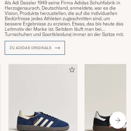
Als Adi Dassler 1949 seine Firma Adidas Schuhfabrik in
Herzogenaurach, Deutschland, anmeldete, war es die
Vision, Produkte herzustellen, die auf die individuellen
Bedürfnisse jedes Athleten zugeschnitten sind, um
bessere Ergebnisse zu erzielen. Etwas, das bis heute das
Leitmotiv der Marke ist. Seitdem läuft man bei
Turnschuhen und Sportkleidung immer an der Spitze mit.
In ihrer Linie adidas Originals blicken man auf seine
ZU ADIDAS ORIGINALS
Geschichte und größten Fortschritt zurück und bieten eine
Auswahl wiederbelebter Retro-Klassiker in Form der
Marke mit ikonischen Modellen sowie eine Auswahl von
Produkten in einer innovativen Designsprache.