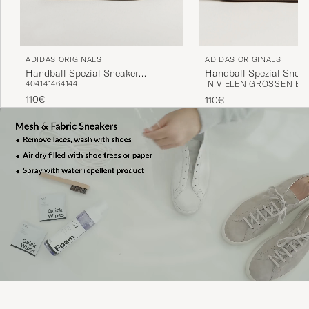
ADIDAS ORIGINALS
ADIDAS ORIGINALS
Handball Spezial Sneaker
Handball Spezial Sneak
40
41
41
46
41
44
IN VIELEN GRÖSSEN ERH
Navy/White
Black/White
110€
110€