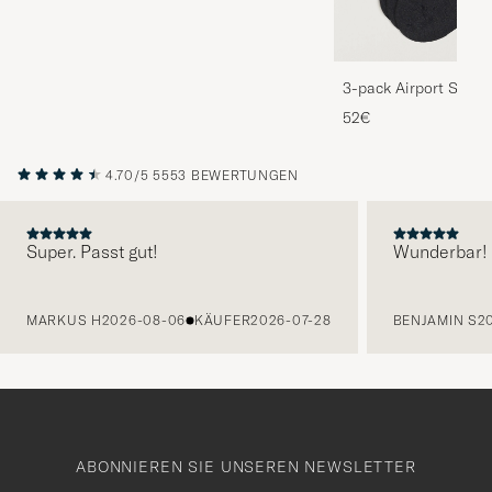
3-pack Airport Socks
Melange
52€
4.70/5
5553 BEWERTUNGEN
Super. Passt gut!
Wunderbar!
VORHERIGE
MARKUS H
2026-08-06
KÄUFER
2026-07-28
BENJAMIN S
2
ABONNIEREN SIE UNSEREN NEWSLETTER