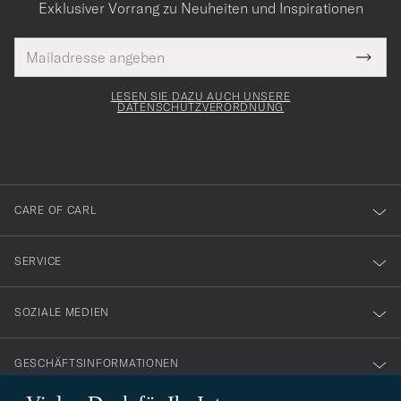
Exklusiver Vorrang zu Neuheiten und Inspirationen
E-
Tack
lichtfeld
Mail
Submi
Adresse
för
Newsl
Form
LESEN SIE DAZU AUCH UNSERE
att
DATENSCHUTZVERORDNUNG
du
anmälde
dig
till
CARE OF CARL
vårt
nyhetsbrev!
SERVICE
SOZIALE MEDIEN
GESCHÄFTSINFORMATIONEN