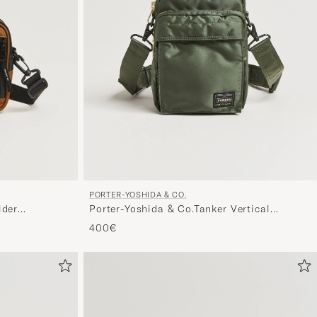
PORTER-YOSHIDA & CO.
Porter-Yoshida & Co.Tanker Vertical
lder
BagSage Green
400€