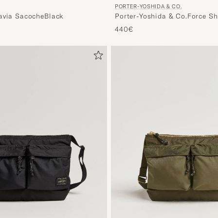
PORTER-YOSHIDA & CO.
Porter-Yoshida & Co.Force S
avia SacocheBlack
BagNavy
440€