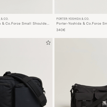
 & CO.
PORTER-YOSHIDA & CO.
a & Co.Force Small Shoulder
Porter-Yoshida & Co.Force S
BagOlive Drab
340€