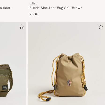
nun
GANT
houlder
Suede Shoulder Bag Soil Brown
Ihrem
280€
Stil
entspricht