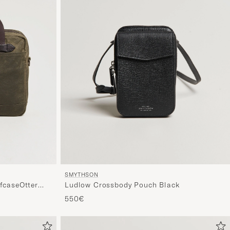
SMYTHSON
fcaseOtter
Ludlow Crossbody Pouch Black
550€