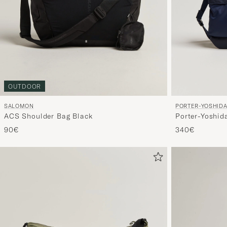
OUTDOOR
PORTER-YOSHIDA
SALOMON
Porter-Yoshid
ACS Shoulder Bag Black
BagNavy Blue
340€
90€