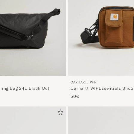
CARHARTT WIP
ling Bag 24L Black Out
Carhartt WIPEssentials Shou
BagHamilton Brown
50€