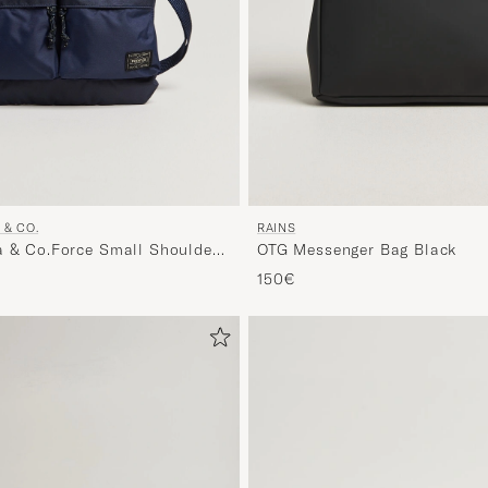
 & CO.
RAINS
a & Co.Force Small Shoulder
OTG Messenger Bag Black
150€