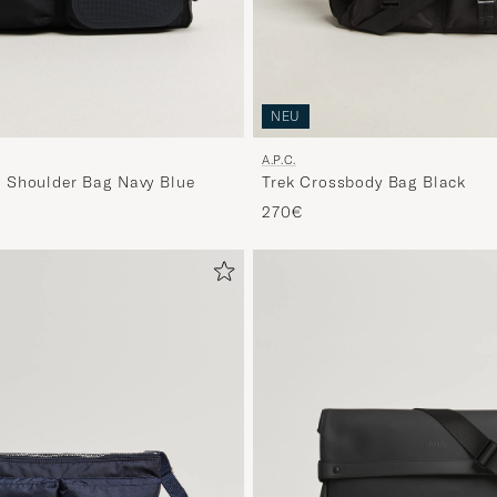
NEU
A.P.C.
 Shoulder Bag Navy Blue
Trek Crossbody Bag Black
270€