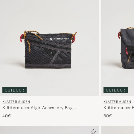
OUTDOOR
OUTDOOR
KLÄTTERMUSEN
KLÄTTERMUSEN
KlättermusenAlgir Accessory Bag
Klättermusen
SmallRaven
BagRaven
40€
60€