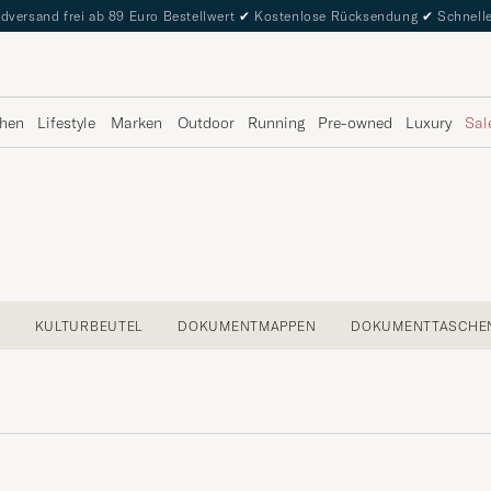
dversand frei ab 89 Euro Bestellwert
✔
Kostenlose Rücksendung
✔
Schnelle
hen
Lifestyle
Marken
Outdoor
Running
Pre-owned
Luxury
Sal
KULTURBEUTEL
DOKUMENTMAPPEN
DOKUMENTTASCHE