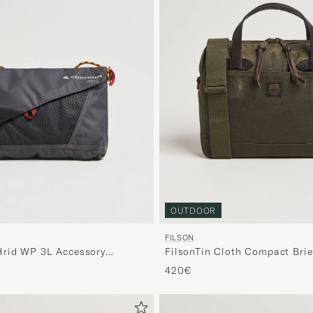
OUTDOOR
FILSON
FilsonTin Cloth Compact Brie
Hrid WP 3L Accessory
Green
420€