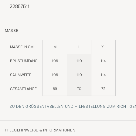
22857511
MASSE
MASSE IN CM
M
L
XL
BRUSTUMFANG
106
110
114
SAUMWEITE
106
110
114
GESAMTLÄNGE
69
70
72
ZU DEN GRÖSSENTABELLEN UND HILFESTELLUNG ZUM RICHTIGEN
PFLEGEHINWEISE & INFORMATIONEN