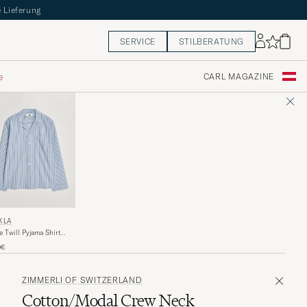
 Lieferung
SERVICE
STILBERATUNG
e
CARL MAGAZINE
KLA
e Twill Pyjama Shirt
per Stripes
0€
ZIMMERLI OF SWITZERLAND
Cotton/Modal Crew Neck