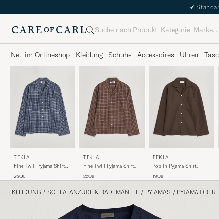
✔
Standar
Suche
Neu im Onlineshop
Kleidung
Schuhe
Accessoires
Uhren
Tasc
TEKLA
TEKLA
TEKLA
Fine Twill Pyjama Shirt
Fine Twill Pyjama Shirt
Poplin Pyjama Shirt
Lanegan Checks
Serra Checks
Coffee
250€
250€
190€
KLEIDUNG
/
SCHLAFANZÜGE & BADEMÄNTEL
/
PYJAMAS
/
PYJAMA OBERT