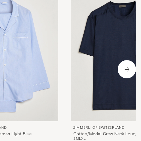
LAND
ZIMMERLI OF SWITZERLAND
amas Light Blue
Cotton/Modal Crew Neck Loungwe
S
M
L
XL
Midnight