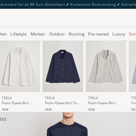
dversand frei ab 89 Euro Bestellwert
✔
Kostenlose Rücksendung
✔
Schnelle
hen
Lifestyle
Marken
Outdoor
Running
Pre-owned
Luxury
Sal
TEKLA
TEKLA
TEKLA
TE
Poplin Pyjama Shirt
Poplin Pyjama Shirt True
Poplin Pyjama Shirt
Fin
Needle Stripes
Navy
Hopper Stripes
Coo
190€
190€
190€
25
EILE