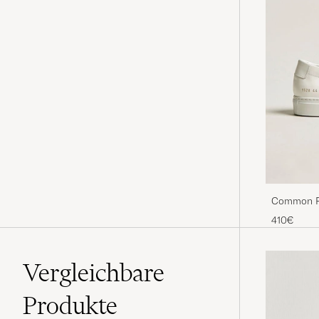
Common Pr
410€
Vergleichbare
Produkte