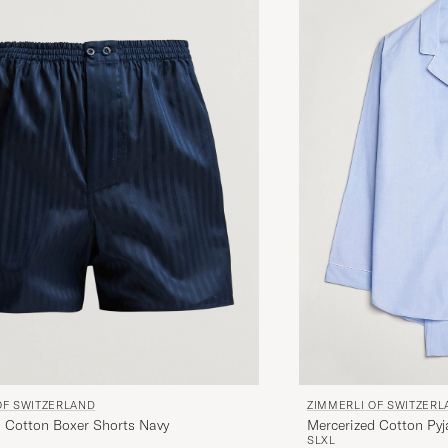
OF SWITZERLAND
ZIMMERLI OF SWITZER
d Cotton Boxer Shorts Navy
Mercerized Cotton Pyj
S
L
XL