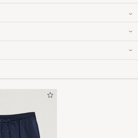
och den
ändes väldigt
ppas också att