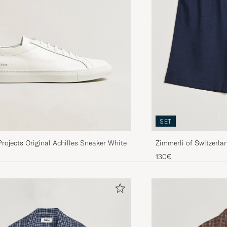
SET
Zimmerli of Switzerl
ojects Original Achilles Sneaker White
Loungewear Shorts Mi
130€