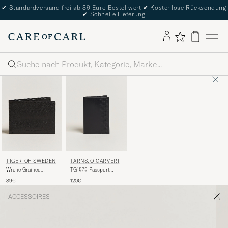
✔
Standardversand frei ab 89 Euro Bestellwert
✔
Kostenlose Rücksendung
✔
Schnelle Lieferung
Suche
TIGER OF SWEDEN
TÄRNSJÖ GARVERI
Wrene Grained
TG1873 Passport
Leather Wallet Black
Cover Black
89€
120€
ACCESSOIRES