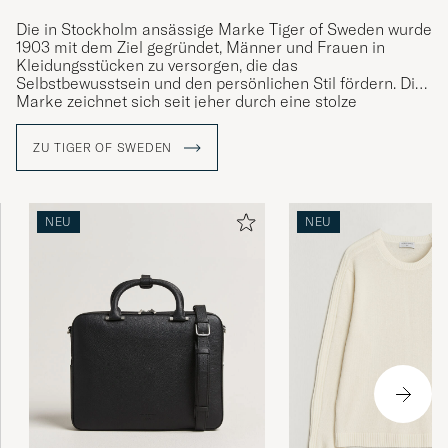
Die
in Stockholm ansässige Marke
Tiger of Sweden wurde
1903 mit dem Ziel gegründet, Männer und Frauen in
Kleidungsstücken zu versorgen, die das
Selbstbewusstsein und den persönlichen Stil fördern. Die
Marke zeichnet sich seit jeher durch eine stolze
Schneidertradition und sorgfältige Verarbeitung mit Fokus
auf Schnitt, Form und Materialien aus.
Die Kernwerte der
ZU TIGER OF SWEDEN
Marke sind Kultur, Kreativität und handwerkliches
Können sowie
das Streben nach
ständiger
Weiterentwicklung sowohl von Design und Qualität als
auch von intellektuellen Werten.
NEU
NEU