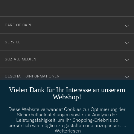
anmälde
dig
till
CARE OF CARL
vårt
nyhetsbrev!
SERVICE
SOZIALE MEDIEN
GESCHÄFTSINFORMATIONEN
Vielen Dank für Ihr Interesse an unserem
Webshop!
STILBERATUNG
Diese Website verwendet Cookies zur Optimierung der
Benötigen Sie Hilfe bei der Suche nach Ihrem persönlichen Stil?
Sicherheitseinstellungen sowie zur Analyse der
Wenden Sie sich an uns, wir helfen Ihnen gerne weiter!
Leistungsfähigkeit, um Ihr Shopping-Erlebnis so
persönlich wie möglich zu gestalten und anzupassen.
…
info@careofcarl.de
STILBERATUNG
Weiterlesen