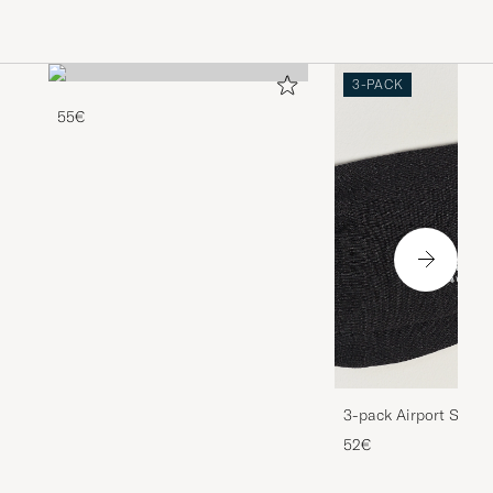
3-PACK
55€
3-pack Airport Socks
Melange
52€