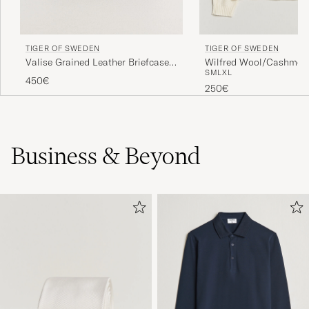
TIGER OF SWEDEN
TIGER OF SWEDEN
Valise Grained Leather Briefcase
Wilfred Wool/Cashmere
S
M
L
XL
Black
Porcelain Cream
450€
250€
Business & Beyond