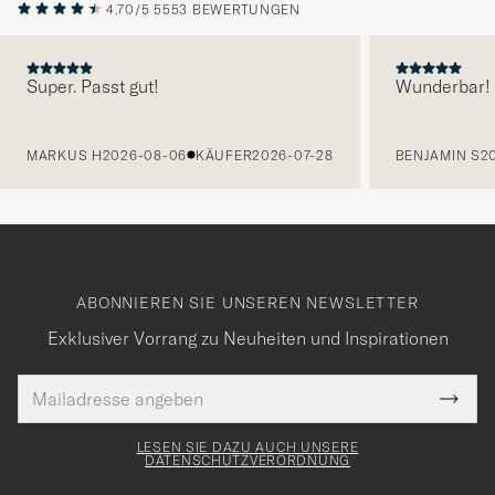
4.70/5
5553 BEWERTUNGEN
Super. Passt gut!
Wunderbar!
VORHERIGE
MARKUS H
2026-08-06
KÄUFER
2026-07-28
BENJAMIN S
2
ABONNIEREN SIE UNSEREN NEWSLETTER
Exklusiver Vorrang zu Neuheiten und Inspirationen
E-
Tack
lichtfeld
Mail
Submi
Adresse
för
Newsl
Form
LESEN SIE DAZU AUCH UNSERE
att
DATENSCHUTZVERORDNUNG
du