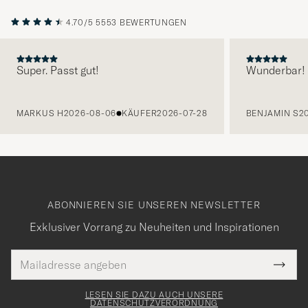
4.70/5
5553 BEWERTUNGEN
Super. Passt gut!
Wunderbar!
VORHERIGE
MARKUS H
2026-08-06
KÄUFER
2026-07-28
BENJAMIN S
2
ABONNIEREN SIE UNSEREN NEWSLETTER
Exklusiver Vorrang zu Neuheiten und Inspirationen
E-
Tack
lichtfeld
Mail
Submi
Adresse
för
Newsl
Form
LESEN SIE DAZU AUCH UNSERE
att
DATENSCHUTZVERORDNUNG