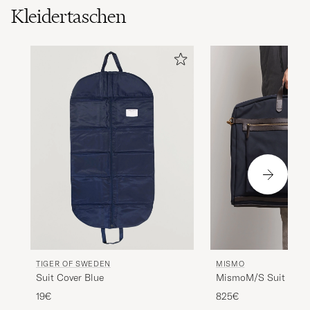
Kleidertaschen
TIGER OF SWEDEN
MISMO
Suit Cover Blue
MismoM/S Suit Carri
Brown
19€
825€