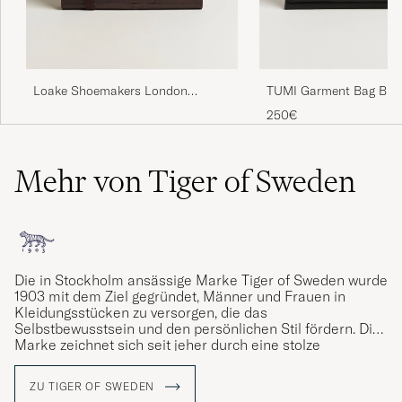
HARALD S
GEKAUFT AM AUF CAREOFCARL.NO
Loake Shoemakers London
TUMI Garment Bag Bla
Bra kostymförvaring
Leather Suit Carrier Brown
250€
STEFAN P
GEKAUFT AM AUF CAREOFCARL.SE
Mehr von Tiger of Sweden
Great product with fast delivery
NEGIN M
GEKAUFT AM AUF CAREOFCARL.SE
Die
in Stockholm ansässige Marke
Tiger of Sweden wurde
1903 mit dem Ziel gegründet, Männer und Frauen in
Olen hyvin tyytyväinen ostamaani
Kleidungsstücken zu versorgen, die das
pukupussiin. Se on kevyt ja käytännöllinen.
Selbstbewusstsein und den persönlichen Stil fördern. Die
Marke zeichnet sich seit jeher durch eine stolze
SIRKKU M
GEKAUFT AM AUF CAREOFCARL.FI
Schneidertradition und sorgfältige Verarbeitung mit Fokus
auf Schnitt, Form und Materialien aus.
Die Kernwerte der
ZU TIGER OF SWEDEN
Marke sind Kultur, Kreativität und handwerkliches