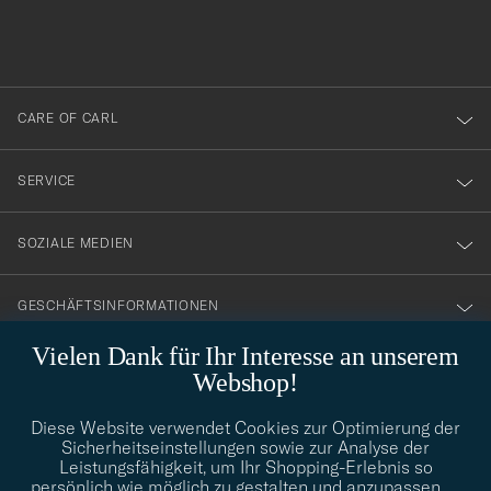
du
anmälde
dig
till
CARE OF CARL
vårt
nyhetsbrev!
SERVICE
SOZIALE MEDIEN
GESCHÄFTSINFORMATIONEN
Vielen Dank für Ihr Interesse an unserem
Webshop!
STILBERATUNG
Diese Website verwendet Cookies zur Optimierung der
Benötigen Sie Hilfe bei der Suche nach Ihrem persönlichen Stil?
Sicherheitseinstellungen sowie zur Analyse der
Wenden Sie sich an uns, wir helfen Ihnen gerne weiter!
Leistungsfähigkeit, um Ihr Shopping-Erlebnis so
persönlich wie möglich zu gestalten und anzupassen.
…