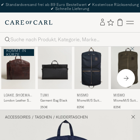
✔
Standardversand frei ab 89 Euro Bestellwert
✔
Kostenlose Rücksendung
✔
Schnelle Lieferung
Suche
KOMMT IN
KÜRZE
LOAKE SHOEMAK
TUMI
MISMO
MISMO
ERS
London Leather Suit
Garment Bag Black
MismoM/S Suit
MismoM/S Suit
Carrier Brown
CarrierNavy/Dark
CarrierArmy/Dark
250€
825€
825€
Brown
Brown
ACCESSOIRES
/
TASCHEN
/
KLEIDERTASCHEN