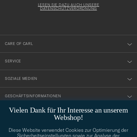
för
Form
LESEN SIE DAZU AUCH UNSERE
att
DATENSCHUTZVERORDNUNG
du
anmälde
dig
till
CARE OF CARL
vårt
nyhetsbrev!
SERVICE
SOZIALE MEDIEN
GESCHÄFTSINFORMATIONEN
Vielen Dank für Ihr Interesse an unserem
Webshop!
STILBERATUNG
Diese Website verwendet Cookies zur Optimierung der
Benötigen Sie Hilfe bei der Suche nach Ihrem persönlichen Stil?
Sicherheitseinstellungen sowie zur Analyse der