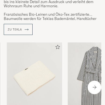
bis ins kleinste Detail zum Ausdruck und verleiht dem
Wohnraum Ruhe und Harmonie.
Französisches Bio-Leinen und Öko-Tex zertifizierte
Baumwolle werden für Teklas Bademäntel, Handtücher
und Nachtwäsche verwendet. Die Bettwäsche ist
„stonewashed“ für ein natürlich mattes Finish. Alle
ZU TEKLA
Produkte müssen dem enorm hohen Anspruch des
dänischen Unternehmens entsprechen.