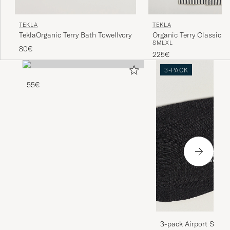
TEKLA
TEKLA
TeklaOrganic Terry Bath TowelIvory
Organic Terry Classic B
S
M
L
XL
Sailor Stripes
80€
225€
3-PACK
55€
3-pack Airport Socks