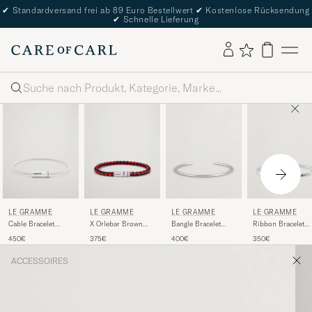
✔
Standardversand frei ab 89 Euro Bestellwert
✔
Kostenlose Rücksendung
✔
Schnelle Lieferung
Suche
LE GRAMME
LE GRAMME
LE GRAMME
LE GRAMME
Cable Bracelet
X Orlebar Brown
Ribbon Bracelet
Bangle Bracelet
Brushed Sterling
Nato Bracelet
Brushed Sterling
Brushed Sterling
450€
375€
350€
400€
Silver 7g
Navy/Red
Silver 7g
Silver 7g
ACCESSOIRES