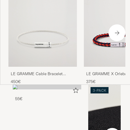
LE GRAMME Cable Bracelet
LE GRAMME X Orlebar
Brushed Sterling Silver 7g
Nato Bracelet Navy/Red
450€
375€
3-PACK
55€