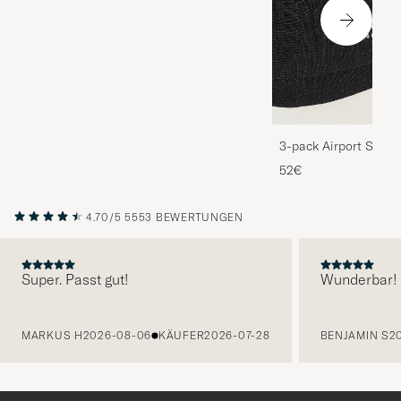
3-pack Airport Socks
Melange
52€
4.70/5
5553 BEWERTUNGEN
Super. Passt gut!
Wunderbar!
VORHERIGE
MARKUS H
2026-08-06
KÄUFER
2026-07-28
BENJAMIN S
2