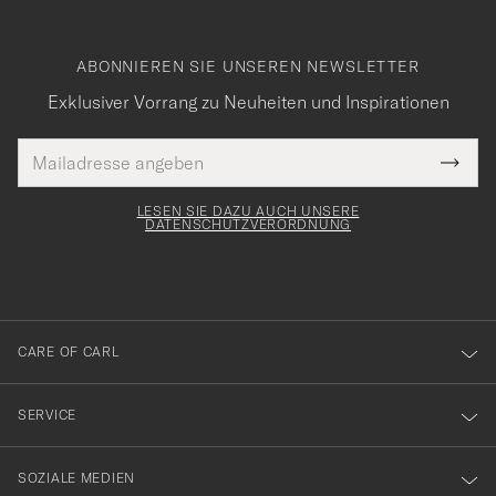
ABONNIEREN SIE UNSEREN NEWSLETTER
Exklusiver Vorrang zu Neuheiten und Inspirationen
E-
Tack
lichtfeld
Mail
Submi
Adresse
för
Newsl
Form
LESEN SIE DAZU AUCH UNSERE
att
DATENSCHUTZVERORDNUNG
du
anmälde
dig
till
CARE OF CARL
vårt
nyhetsbrev!
SERVICE
SOZIALE MEDIEN