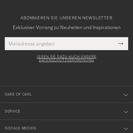
ABONNIEREN SIE UNSEREN NEWSLETTER
Exklusiver Vorrang zu Neuheiten und Inspirationen
E-
Tack
lichtfeld
Mail
Submi
Adresse
för
Newsl
Form
LESEN SIE DAZU AUCH UNSERE
att
DATENSCHUTZVERORDNUNG
du
anmälde
dig
till
CARE OF CARL
vårt
nyhetsbrev!
SERVICE
SOZIALE MEDIEN