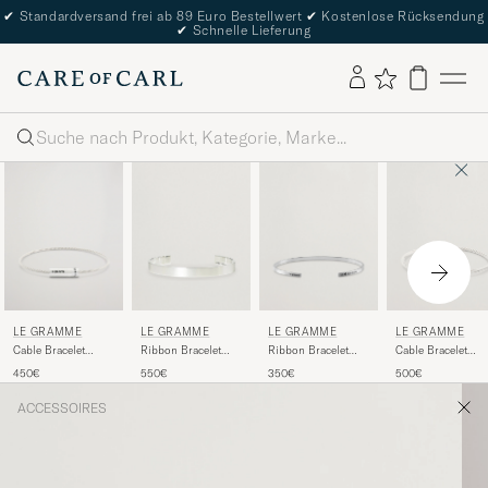
✔
Standardversand frei ab 89 Euro Bestellwert
✔
Kostenlose Rücksendung
✔
Schnelle Lieferung
Suche
LE GRAMME
LE GRAMME
LE GRAMME
LE GRAMME
Cable Bracelet
Ribbon Bracelet
Ribbon Bracelet
Cable Bracelet
Brushed Sterling
Brushed Sterling
Brushed Sterling
Brushed Sterling
450€
550€
350€
500€
Silver 7g
Silver 21g
Silver 7g
Silver 9g
ACCESSOIRES