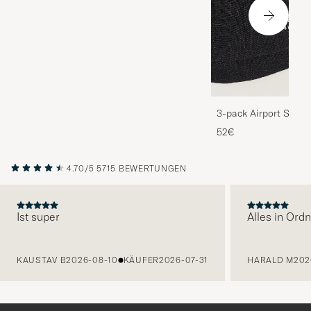
3-pack Airport Socks
Melange
52€
4.70/5
5715 BEWERTUNGEN
Ist super
Alles in Ord
VORHERIGE
KAUSTAV B
2026-08-10
KÄUFER
2026-07-31
HARALD M
202