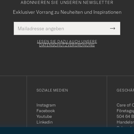
ABONNIEREN SIE UNSEREN NEWSLETTER
Exklusiver Vorrang zu Neuheiten und Inspirationen
E-
Pflichtfeld
Mail
Submit
Adresse
Newslette
Form
LESEN SIE DAZU AUCH UNSERE
DATENSCHUTZVERORDNUNG
SOZIALE MEDIEN
GESCHÄ
Instagram
Care of 
Facebook
Företags
Youtube
504 64 B
Linkedin
Handelsr
Schwede
MwSt-Nu