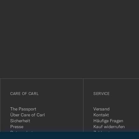
Tack
för
att
du
anmälde
dig
till
vårt
CARE OF CARL
SERVICE
nyhetsbrev!
The Passport
Versand
Über Care of Carl
Kontakt
Sicherheit
Häufige Fragen
Presse
Kauf widerrufen
Datenschutz
Zahlung
Impressum
Kundenbewertungen