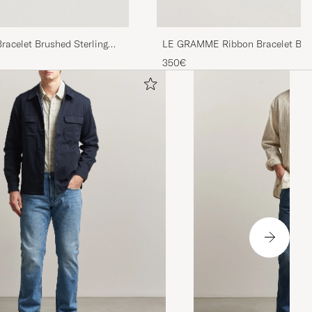
celet Brushed Sterling
LE GRAMME Ribbon Bracelet Brus
Silver 7g
350€