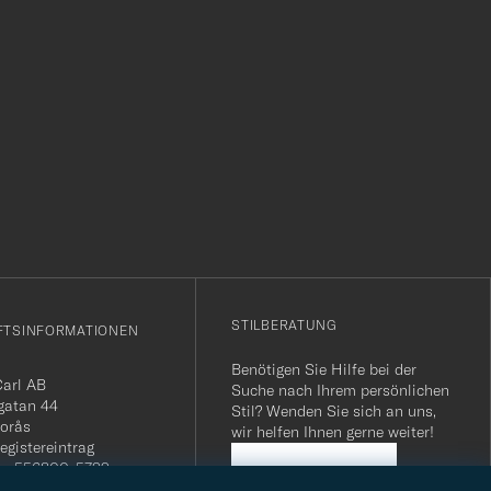
r
STILBERATUNG
FTSINFORMATIONEN
Benötigen Sie Hilfe bei der
Carl AB
Suche nach Ihrem persönlichen
gatan 44
Stil? Wenden Sie sich an uns,
orås
wir helfen Ihnen gerne weiter!
egistereintrag
n: 556800-5739
STILBERATUNG
mmer Schweiz: CHE-