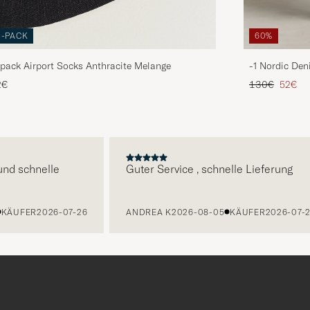
3-PACK
60%
pack Airport Socks Anthracite Melange
-1 Nordic Den
Regulärer Pre
Reduzie
2€
130€
52€
E
 schnelle
Guter Service , schnelle Lieferung
ÄUFER
2026-07-26
ANDREA K
2026-08-05
KÄUFER
2026-07-27