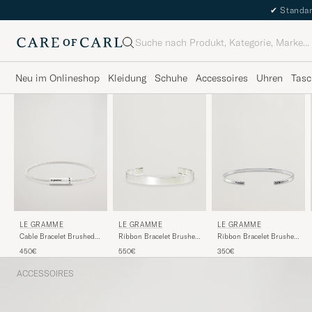
✔
Standar
Suche
Neu im Onlineshop
Kleidung
Schuhe
Accessoires
Uhren
Tasc
LE GRAMME
LE GRAMME
LE GRAMME
Cable Bracelet Brushed
Ribbon Bracelet Brushed
Ribbon Bracelet Brushed
Sterling Silver 7g
Sterling Silver 21g
Sterling Silver 7g
450€
550€
350€
ACCESSOIRES