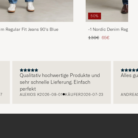
50%
im Regular Fit Jeans 90's Blue
-1 Nordic Denim Regular 
is
rter Preis
Regulärer Preis
Reduzierter Preis
130€
65€
Qualitativ hochwertige Produkte und
Alles gut 
sehr schnelle Lieferung. Einfach
perfekt
ALEXIOS K
2026-08-01
KÄUFER
2026-07-23
ANDREAS 