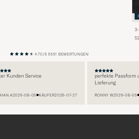
3-
5
4.70/5
5551 BEWERTUNGEN
VORHERIGE
NÄCHST
 Kunden Service
perfekte Passform und
Lieferung
N A
2026-08-05
KÄUFER
2026-07-27
RONNY W
2026-08-05
K