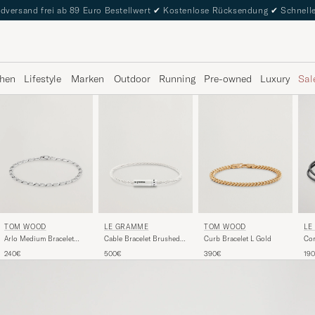
dversand frei ab 89 Euro Bestellwert
✔
Kostenlose Rücksendung
✔
Schnelle
hen
Lifestyle
Marken
Outdoor
Running
Pre-owned
Luxury
Sal
LE GRAMME
TOM WOOD
LE
TOM WOOD
Cable Bracelet Brushed
Curb Bracelet L Gold
Cor
Arlo Medium Bracelet
Sterling Silver 9g
Bla
Silver
500€
390€
19
240€