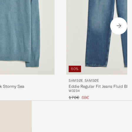
60%
SAMSØE SAMSØE
ck Stormy Sea
Eddie Regular Fit Jeans Fluid Blu
W32
34
Regulärer Preis
Reduzierter Preis
170€
68€