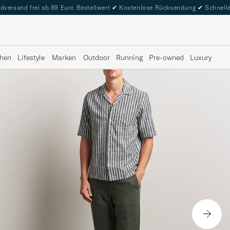
dversand frei ab 89 Euro Bestellwert
✔
Kostenlose Rücksendung
✔
Schnelle
hen
Lifestyle
Marken
Outdoor
Running
Pre-owned
Luxury