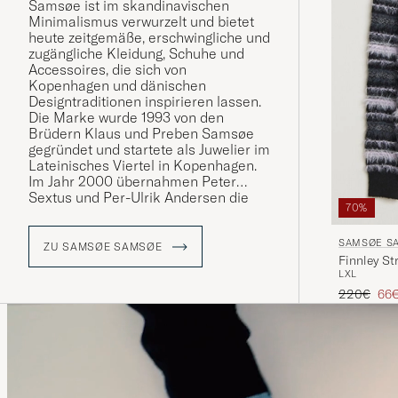
Samsøe ist im skandinavischen
Minimalismus verwurzelt und bietet
heute zeitgemäße, erschwingliche und
zugängliche Kleidung, Schuhe und
Accessoires, die sich von
Kopenhagen und dänischen
Designtraditionen inspirieren lassen.
Die Marke wurde 1993 von den
Brüdern Klaus und Preben Samsøe
gegründet und startete als Juwelier im
Lateinisches Viertel in Kopenhagen.
Im Jahr 2000 übernahmen Peter
Sextus und Per-Ulrik Andersen die
70%
Verantwortung für die Marke und
bauten sie in ein internationales
SAMSØE S
Modehaus um. Samsøe Samsøe
ZU SAMSØE SAMSØE
Finnley St
finden Inspiration im Alltag, vielseitige
L
XL
und zeitgemäße Kleidungsstücke mit
weichen Schnitten.
Regulärer 
Red
220€
66