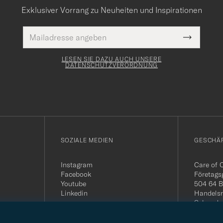
Exklusiver Vorrang zu Neuheiten und Inspirationen
E-
Pflichtfeld
Mail
Submit
Adresse
Newslette
Form
LESEN SIE DAZU AUCH UNSERE
DATENSCHUTZVERORDNUNG
SOZIALE MEDIEN
GESCHÄ
Instagram
Care of 
Facebook
Företags
Youtube
504 64 B
Linkedin
Handelsr
Schwede
MwSt-Nu
399.819