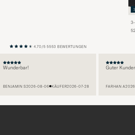
3-
5
4.70/5
5553 BEWERTUNGEN
VORHERIGE
NÄCHST
underbar!
Guter Kunden Se
ENJAMIN S
2026-08-06
KÄUFER
2026-07-28
FARHAN A
2026-08