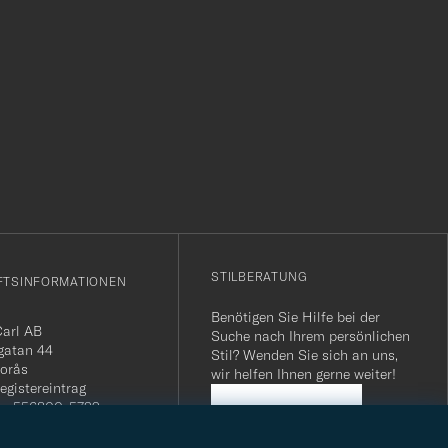
r
STILBERATUNG
FTSINFORMATIONEN
Benötigen Sie Hilfe bei der
Carl AB
Suche nach Ihrem persönlichen
gatan 44
Stil? Wenden Sie sich an uns,
orås
wir helfen Ihnen gerne weiter!
egistereintrag
n: 556800-5739
STILBERATUNG
mmer Schweiz: CHE-
.275 MWST