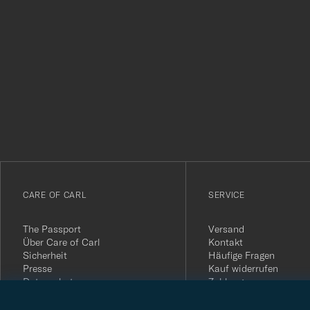
Tack
för
att
du
anmälde
dig
till
vårt
CARE OF CARL
SERVICE
nyhetsbrev!
The Passport
Versand
Über Care of Carl
Kontakt
Sicherheit
Häufige Fragen
Presse
Kauf widerrufen
Datenschutz
Zahlung
Impressum
Kundenbewertungen
AGB
Geschenkkarten