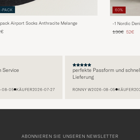
3-PACK
60%
pack Airport Socks Anthracite Melange
-1 Nordic Den
Regulärer Pre
Reduzie
2€
130€
52€
E
rvice
perfekte Passform und schnelle
Lieferung
-05
KÄUFER
2026-07-27
RONNY W
2026-08-05
KÄUFER
2026-
ABONNIEREN SIE UNSEREN NEWSLETTER