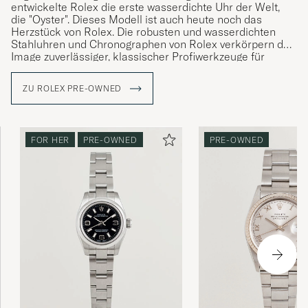
entwickelte Rolex die erste wasserdichte Uhr der Welt,
die "Oyster". Dieses Modell ist auch heute noch das
Herzstück von Rolex. Die robusten und wasserdichten
Stahluhren und Chronographen von Rolex verkörpern das
Image zuverlässiger, klassischer Profiwerkzeuge für
Taucher, Piloten, Rennfahrer und militärische
Spezialeinheiten.
ZU ROLEX PRE-OWNED
Heute sind Rolex-Vintage-Uhren sehr begehrt und haben
oft einen höheren Marktwert als eine neue Rolex. Je
interessanter die Geschichte der Uhr, ihre Herkunft, desto
FOR HER
PRE-OWNED
PRE-OWNED
höher wird ihr Wert eingeschätzt. Der Kauf einer Vintage-
Rolex ist daher sowohl für den Käufer als auch für den
Verkäufer ein profitables Geschäft. Da das
Verkaufsmodell der Marke den Kauf neuer Rolex-Uhren
erschwert hat, ist eine Vintage-Rolex eine gute
Einstiegsmöglichkeit.