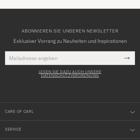
ABONNIEREN SIE UNSEREN NEWSLETTER
Exklusiver Vorrang zu Neuheiten und Inspirationen
E-
Tack
lichtfeld
Mail
Submi
Adresse
för
Newsl
Form
LESEN SIE DAZU AUCH UNSERE
att
DATENSCHUTZVERORDNUNG
du
anmälde
dig
till
CARE OF CARL
vårt
nyhetsbrev!
SERVICE