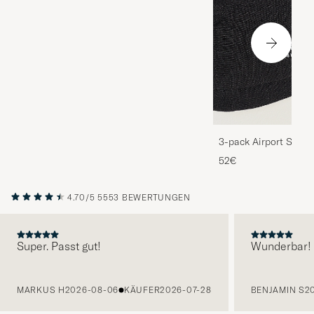
3-pack Airport Socks
Melange
52€
4.70/5
5553 BEWERTUNGEN
Super. Passt gut!
Wunderbar!
VORHERIGE
MARKUS H
2026-08-06
KÄUFER
2026-07-28
BENJAMIN S
2