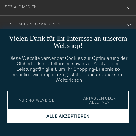
SOZIALE MEDIEN
GESCHÄFTSINFORMATIONEN
Vielen Dank für Ihr Interesse an unserem
Webshop!
STILBERATUNG
Diese Website verwendet Cookies zur Optimierung der
Benötigen Sie Hilfe bei der Suche nach Ihrem persönlichen Stil?
Sicherheitseinstellungen sowie zur Analyse der
Wenden Sie sich an uns, wir helfen Ihnen gerne weiter!
Leistungsfähigkeit, um Ihr Shopping-Erlebnis so
persönlich wie möglich zu gestalten und anzupassen.
…
info@careofcarl.de
STILBERATUNG
Weiterlesen
ANPASSEN ODER
NUR NOTWENDIGE
ABLEHNEN
© Care of Carl 2026
ALLE AKZEPTIEREN