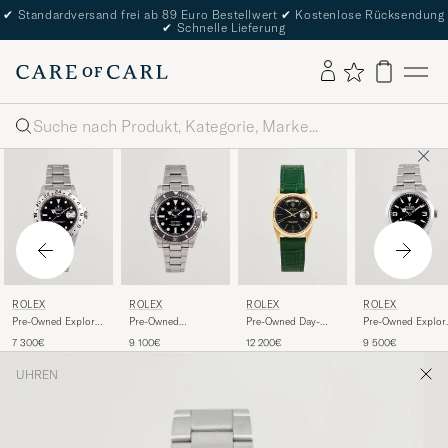
✔
Standardversand frei ab 89 Euro Bestellwert
✔
Kostenlose Rücksendung
✔
Schnelle Lieferung
Suche
ROLEX
ROLEX
ROLEX
ROLEX
Pre-Owned Explorer
Pre-Owned
Pre-Owned Day-
Pre-Owned Explor
II
Submariner No date
Date
40
7 300€
9 100€
12 200€
9 500€
UHREN