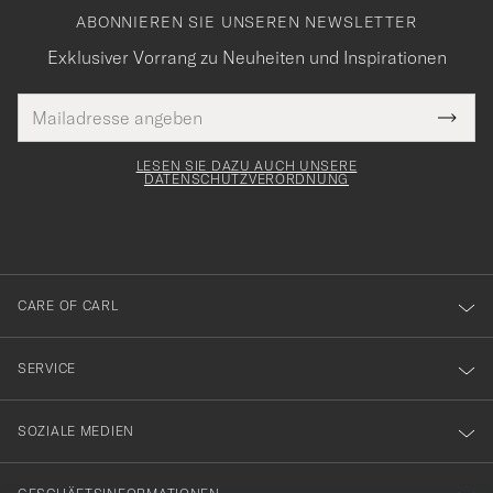
ABONNIEREN SIE UNSEREN NEWSLETTER
Exklusiver Vorrang zu Neuheiten und Inspirationen
E-
Tack
lichtfeld
Mail
Submi
Adresse
för
Newsl
Form
LESEN SIE DAZU AUCH UNSERE
att
DATENSCHUTZVERORDNUNG
du
anmälde
dig
till
CARE OF CARL
vårt
nyhetsbrev!
SERVICE
SOZIALE MEDIEN