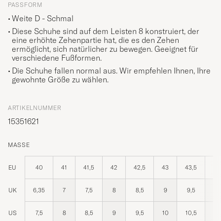
PASSFORM
Weite D - Schmal
Diese Schuhe sind auf dem Leisten 8 konstruiert, der
eine erhöhte Zehenpartie hat, die es den Zehen
ermöglicht, sich natürlicher zu bewegen. Geeignet für
verschiedene Fußformen.
Die Schuhe fallen normal aus. Wir empfehlen Ihnen, Ihre
gewohnte Größe zu wählen.
ARTIKELNUMMER
15351621
MASSE
EU
40
41
41,5
42
42,5
43
43,5
44
UK
6,35
7
7,5
8
8,5
9
9,5
10
US
7,5
8
8,5
9
9,5
10
10,5
11