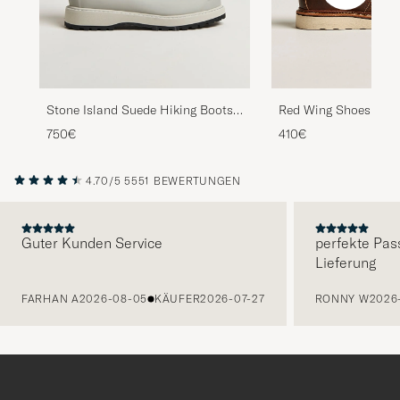
Red Wing Shoes Moc
Stone Island Suede Hiking Boots
Copper Rough/Thoug
Pearl Grey
410€
750€
4.70/5
5551 BEWERTUNGEN
Guter Kunden Service
perfekte Pas
Lieferung
VORHERIGE
FARHAN A
2026-08-05
KÄUFER
2026-07-27
RONNY W
2026