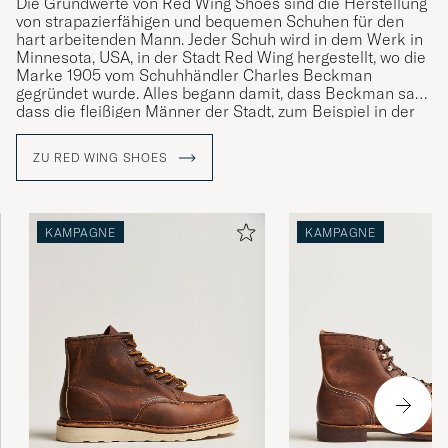
Die Grundwerte von Red Wing Shoes sind die Herstellung
von strapazierfähigen und bequemen Schuhen für den
hart arbeitenden Mann. Jeder Schuh wird in dem Werk in
Minnesota, USA, in der Stadt Red Wing hergestellt, wo die
Marke 1905 vom Schuhhändler Charles Beckman
gegründet wurde. Alles begann damit, dass Beckman sah,
dass die fleißigen Männer der Stadt, zum Beispiel in der
Bergbau- und Forstwirtschaft, angemessenes Schuhwerk
für ihre Arbeit benötigten. Aus dieser Idee heraus hat man
ZU RED WING SHOES
sich weiterentwickelt und heute werden die Schuhe von
hartarbeitenden Männer auf den Ölfeldern im Nahen
Osten und von stilbewussten Männern auf der ganzen
Welt getragen.
KAMPAGNE
KAMPAGNE