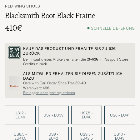
RED WING SHOES
Blacksmith Boot Black Prairie
410€
SCHNELLE LIEFERUNG
KAUF DAS PRODUKT UND ERHALTE BIS ZU
62€
ZURÜCK
Beim Kauf dieses Artikels erhalten Sie
21-62€
in Passport Store
Credits zurück.
ALS MITGLIED ERHALTEN SIE DIESEN ZUSÄTZLICH
DAZU
Care with Carl Cedar Shoe Tree 39-40
Warenwert: 49€
Einloggen oder jetzt registrieren
US12 -
US7,5 -
US7 - EU39
US8 - EU41
EU46
EU40
US8,5 -
US9 -
US9,5 -
US10 -
EU41,5
EU42
EU42,5
EU43