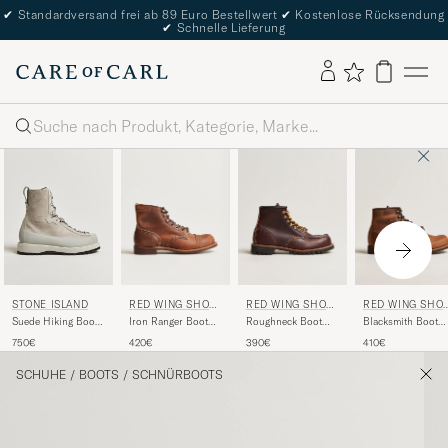
✔
Standardversand frei ab 89 Euro Bestellwert
✔
Kostenlose Rücksendung
✔
Schnelle Lieferung
Suche
RED WING SHOE
RED WING SHOE
RED WING SHO
STONE ISLAND
S
S
S
Iron Ranger Boot
Roughneck Boot
Blacksmith Boot
Suede Hiking Boots
Copper
Briar Oil Slick
Copper
Pearl Grey
420€
390€
410€
750€
Rough/Though
Leather
Rough/Though
Leather
Leather
SCHUHE
/
BOOTS
/
SCHNÜRBOOTS