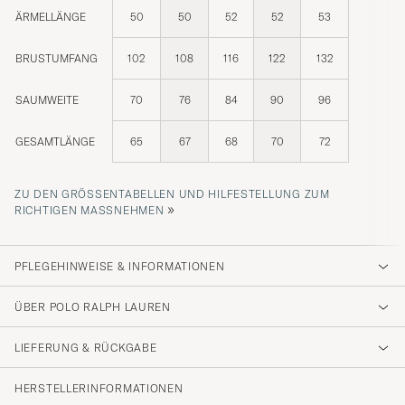
ÄRMELLÄNGE
50
50
52
52
53
BRUSTUMFANG
102
108
116
122
132
SAUMWEITE
70
76
84
90
96
GESAMTLÄNGE
65
67
68
70
72
ZU DEN GRÖSSENTABELLEN UND HILFESTELLUNG ZUM R
»
ICHTIGEN MASSNEHMEN
PFLEGEHINWEISE & INFORMATIONEN
ÜBER POLO RALPH LAUREN
LIEFERUNG & RÜCKGABE
HERSTELLERINFORMATIONEN