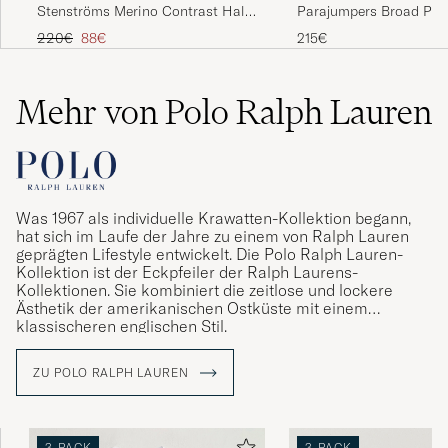
Stenströms Merino Contrast Half-
Parajumpers Broad Pea
Zip Navy
Easy Half Zip Sweatsh
Regulärer Preis
Reduzierter Preis
220€
88€
215€
Ivory
Mehr von Polo Ralph Lauren
Was 1967 als individuelle Krawatten-Kollektion begann,
hat sich im Laufe der Jahre zu einem von Ralph Lauren
geprägten Lifestyle entwickelt. Die Polo Ralph Lauren-
Kollektion ist der Eckpfeiler der Ralph Laurens-
Kollektionen. Sie kombiniert die zeitlose und lockere
Ästhetik der amerikanischen Ostküste mit einem
klassischeren englischen Stil.
ZU POLO RALPH LAUREN
3-PACK
3-PACK