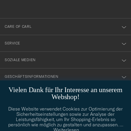
du
anmälde
dig
till
CARE OF CARL
vårt
nyhetsbrev!
SERVICE
SOZIALE MEDIEN
GESCHÄFTSINFORMATIONEN
Vielen Dank für Ihr Interesse an unserem
Webshop!
STILBERATUNG
Diese Website verwendet Cookies zur Optimierung der
Benötigen Sie Hilfe bei der Suche nach Ihrem persönlichen Stil?
Sicherheitseinstellungen sowie zur Analyse der
Wenden Sie sich an uns, wir helfen Ihnen gerne weiter!
Leistungsfähigkeit, um Ihr Shopping-Erlebnis so
persönlich wie möglich zu gestalten und anzupassen.
…
info@careofcarl.de
STILBERATUNG
Weiterlesen