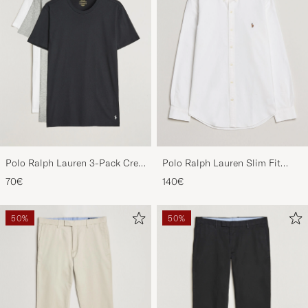
Polo Ralph Lauren 3-Pack Crew
Polo Ralph Lauren Slim Fit
Neck T-Shirt
Shirt Oxford White
70€
140€
White/Black/Andover Heather
50%
50%