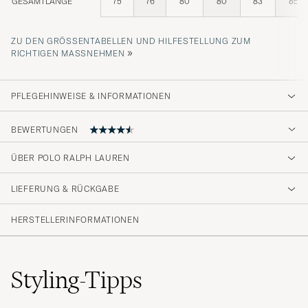
GESAMTLÄNGE
75
76
80
80
83
85
ZU DEN GRÖSSENTABELLEN UND HILFESTELLUNG ZUM R
»
ICHTIGEN MASSNEHMEN
PFLEGEHINWEISE & INFORMATIONEN
BEWERTUNGEN
ÜBER POLO RALPH LAUREN
Varen modtaget, men endnu ikke taget i brug
LIEFERUNG & RÜCKGABE
HANS JAKOB A
GEKAUFT AM AUF CAREOFCARL.DK
HERSTELLERINFORMATIONEN
Veldig smal i fasongen. Kvalitetenes stoffet
Styling-Tipps
kunne ha vært bedre.
HANS H
GEKAUFT AM AUF CAREOFCARL.NO