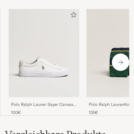
Polo Ralph Lauren Sayer Canvas
Polo Ralph LaurenKnitt
Sneakers White
TieGreen/Navy/Gold
100€
135€