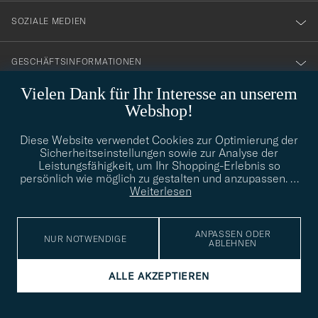
SOZIALE MEDIEN
GESCHÄFTSINFORMATIONEN
Vielen Dank für Ihr Interesse an unserem
Webshop!
STILBERATUNG
Diese Website verwendet Cookies zur Optimierung der
Benötigen Sie Hilfe bei der Suche nach Ihrem persönlichen Stil?
Sicherheitseinstellungen sowie zur Analyse der
Wenden Sie sich an uns, wir helfen Ihnen gerne weiter!
Leistungsfähigkeit, um Ihr Shopping-Erlebnis so
persönlich wie möglich zu gestalten und anzupassen.
…
info@careofcarl.de
STILBERATUNG
Weiterlesen
ANPASSEN ODER
NUR NOTWENDIGE
ABLEHNEN
© Care of Carl 2026
ALLE AKZEPTIEREN