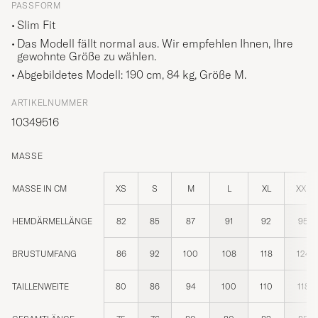
PASSFORM
Slim Fit
Das Modell fällt normal aus. Wir empfehlen Ihnen, Ihre
gewohnte Größe zu wählen.
Abgebildetes Modell: 190 cm, 84 kg, Größe
M
.
ARTIKELNUMMER
10349516
MASSE
MASSE IN CM
XS
S
M
L
XL
XXL
HEMDÄRMELLÄNGE
82
85
87
91
92
95
BRUSTUMFANG
86
92
100
108
118
124
TAILLENWEITE
80
86
94
100
110
118