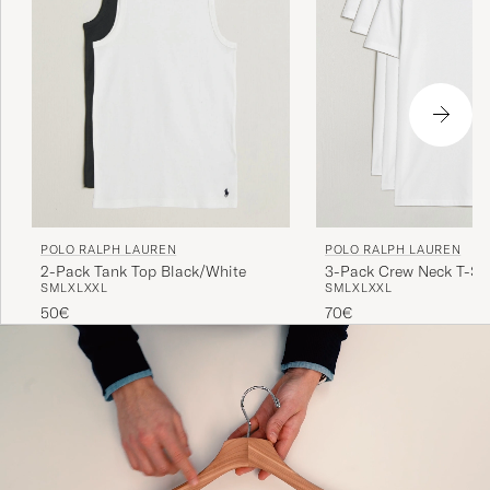
POLO RALPH LAUREN
POLO RALPH LAUREN
3-Pack Crew Neck T-Shi
2-Pack Tank Top Black/White
S
M
L
XL
XXL
S
M
L
XL
XXL
70€
50€