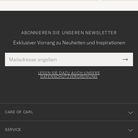
ABONNIEREN SIE UNSEREN NEWSLETTER
Exklusiver Vorrang zu Neuheiten und Inspirationen
E-
Tack
lichtfeld
Mail
Submi
Adresse
för
Newsl
Form
LESEN SIE DAZU AUCH UNSERE
att
DATENSCHUTZVERORDNUNG
du
anmälde
dig
till
CARE OF CARL
vårt
nyhetsbrev!
SERVICE