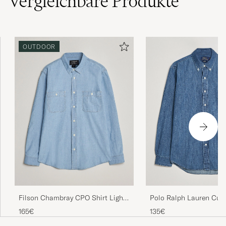
Vergleichbare
Produkte
OUTDOOR
Filson Chambray CPO Shirt Light
Polo Ralph Lauren Cus
Indigo
Shirt Denim Dark Wash
165€
135€