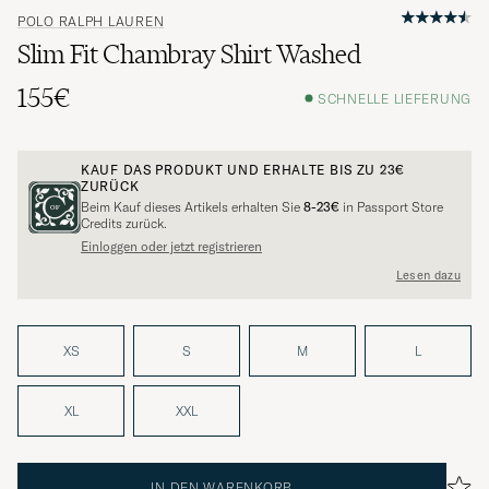
POLO RALPH LAUREN
Slim Fit Chambray Shirt Washed
155€
SCHNELLE LIEFERUNG
KAUF DAS PRODUKT UND ERHALTE BIS ZU
23€
ZURÜCK
Beim Kauf dieses Artikels erhalten Sie
8-23€
in Passport Store
Credits zurück.
Einloggen oder jetzt registrieren
Lesen dazu
XS
S
M
L
XL
XXL
IN DEN WARENKORB