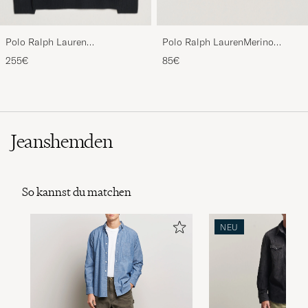
Polo Ralph Lauren
Polo Ralph LaurenMerino
Wool/Cashmere Cable Half Zip
BeanieHunter Navy
255€
85€
Polo Black
Jeanshemden
So kannst du matchen
NEU