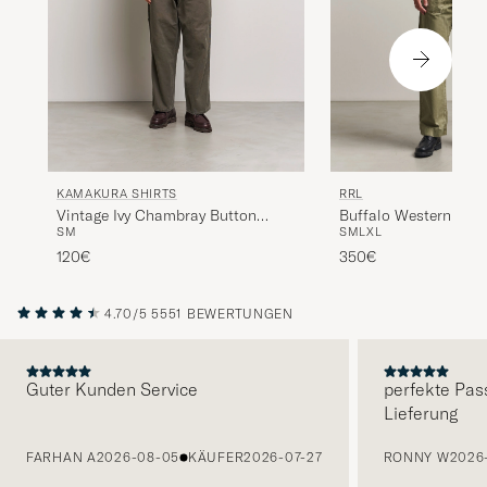
KAMAKURA SHIRTS
RRL
Vintage Ivy Chambray Button
Buffalo Western Shir
S
M
S
M
L
XL
Down Shirt Blue
120€
350€
4.70/5
5551 BEWERTUNGEN
Guter Kunden Service
perfekte Pas
Lieferung
VORHERIGE
FARHAN A
2026-08-05
KÄUFER
2026-07-27
RONNY W
2026