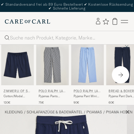
✔
Standardversand frei ab 89 Euro Bestellwert
✔
Kostenlose Rücksendung
✔
Schnelle Lieferung
Suche
ZIMMERLI OF SW
POLO RALPH LAU
BREAD & BOXE
POLO RALPH LAU
ITZERLAND
REN
REN
Cotton/Modal
Pyjama Pant Mini
Pyjama Pant Dark
Pyjamas Pants
Loungewear Shorts
Gingham Blue
Navy
Navy/White
130€
90€
60€
75€
Midnight
KLEIDUNG
/
SCHLAFANZÜGE & BADEMÄNTEL
/
PYJAMAS
/
PYJAMA HOSEN