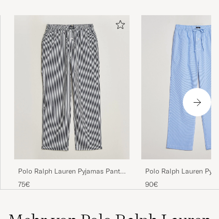
Polo Ralph Lauren Pyj
Polo Ralph Lauren Pyjamas Pants
Mini Gingham Blue
Navy/White
90€
75€