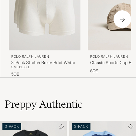
POLO RALPH LAUREN
POLO RALPH LAUREN
3-Pack Stretch Boxer Brief White
Classic Sports Cap Bei
S
M
L
XL
XXL
60€
50€
Preppy Authentic
3-PACK
3-PACK