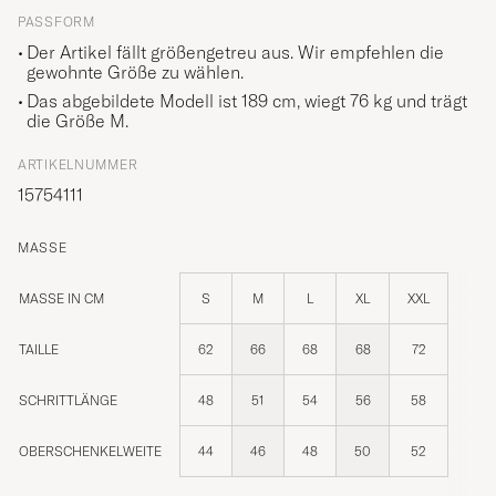
PASSFORM
Der Artikel fällt größengetreu aus. Wir empfehlen die
gewohnte Größe zu wählen.
Das abgebildete Modell ist 189 cm, wiegt 76 kg und trägt
die Größe
M
.
ARTIKELNUMMER
15754111
MASSE
MASSE IN CM
S
M
L
XL
XXL
TAILLE
62
66
68
68
72
SCHRITTLÄNGE
48
51
54
56
58
OBERSCHENKELWEITE
44
46
48
50
52