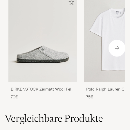
BIRKENSTOCK Zermatt Wool Felt
Polo Ralph Lauren Cus
Light Grey
Fit Tee White
70€
75€
Vergleichbare
Produkte