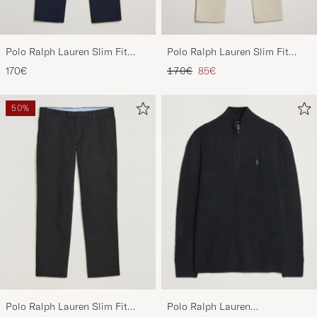
Polo Ralph Lauren Slim Fit
Polo Ralph Lauren Slim Fit
Stretch Chinos Aviator Navy
Stretch Chinos Beige
Regulärer Preis
Reduzierter Preis
170€
170€
85€
50%
Polo Ralph Lauren Slim Fit
Polo Ralph Lauren