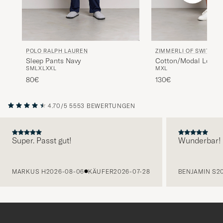
POLO RALPH LAUREN
ZIMMERLI OF SWITZER
Sleep Pants Navy
Cotton/Modal Loung
S
M
L
XL
XXL
M
XL
Midnight
80€
130€
4.70/5
5553 BEWERTUNGEN
Super. Passt gut!
Wunderbar!
VORHERIGE
MARKUS H
2026-08-06
KÄUFER
2026-07-28
BENJAMIN S
2