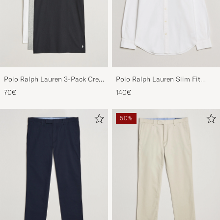
Polo Ralph Lauren 3-Pack Crew
Polo Ralph Lauren Slim Fit
Neck T-Shirt
Shirt Oxford White
70€
140€
White/Black/Andover Heather
50%