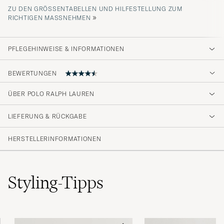
ZU DEN GRÖSSENTABELLEN UND HILFESTELLUNG ZUM R
»
ICHTIGEN MASSNEHMEN
PFLEGEHINWEISE & INFORMATIONEN
BEWERTUNGEN
ÜBER POLO RALPH LAUREN
Kjempe fornøyd, god service og rask
levering!Alltid fornøyd!
LIEFERUNG & RÜCKGABE
ALI G
GEKAUFT AM AUF CAREOFCARL.NO
HERSTELLERINFORMATIONEN
Byxorna är väldigt sköna med en aning långa i
Styling-Tipps
längden. Detta är dock inget problem
eftersom det är pyjamasbyxor.
MARCUS V
GEKAUFT AM AUF CAREOFCARL.SE