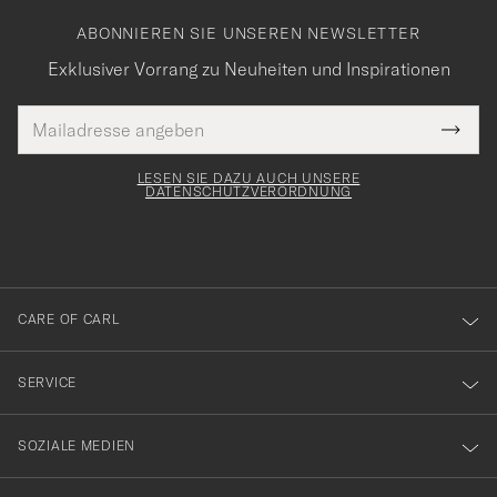
ABONNIEREN SIE UNSEREN NEWSLETTER
Exklusiver Vorrang zu Neuheiten und Inspirationen
E-
Tack
lichtfeld
Mail
Submi
Adresse
för
Newsl
Form
LESEN SIE DAZU AUCH UNSERE
att
DATENSCHUTZVERORDNUNG
du
anmälde
dig
till
CARE OF CARL
vårt
nyhetsbrev!
SERVICE
SOZIALE MEDIEN