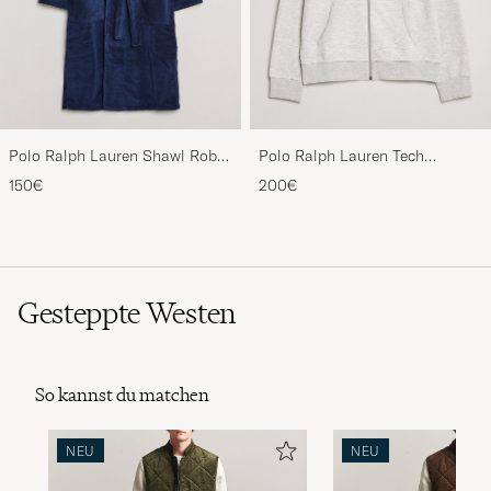
Polo Ralph Lauren Shawl Robe
Polo Ralph Lauren Tech
Navy
Performance Full Zip Light
150€
200€
Sport Heather
Gesteppte Westen
So kannst du matchen
NEU
NEU