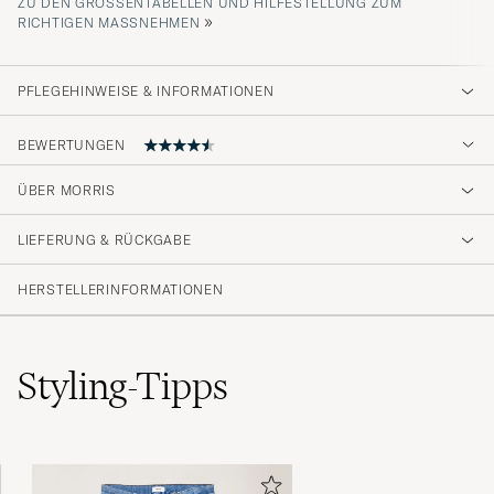
ZU DEN GRÖSSENTABELLEN UND HILFESTELLUNG ZUM R
»
ICHTIGEN MASSNEHMEN
PFLEGEHINWEISE & INFORMATIONEN
BEWERTUNGEN
4.7
ÜBER MORRIS
LIEFERUNG & RÜCKGABE
(27 Bewertung)
(22)
HERSTELLERINFORMATIONEN
(3)
(2)
(0)
(0)
Styling-Tipps
Kanon väst! Min andra!