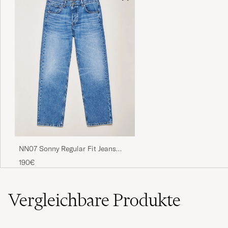
LARS B
GEKAUFT AM AUF CAREOFCARL.SE
Bra passform. Snabb leverans
FILIP A
GEKAUFT AM AUF CAREOFCARL.SE
Snabbt och lätt! och en väst som maken gillar
skarpt.
MARIA J
GEKAUFT AM AUF CAREOFCARL.SE
NN07 Sonny Regular Fit Jeans
Light Blue
190€
Precis vad jag förväntat mig.
MIKAEL J
GEKAUFT AM AUF CAREOFCARL.SE
Vergleichbare
Produkte