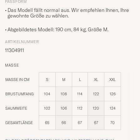
PASSFORM
Das Modell fällt normal aus. Wir empfehlen Ihnen, Ihre
gewohnte Größe zu wählen.
Abgebildetes Modell: 190 cm, 84 kg, Größe
M
.
ARTIKELNUMMER
11304911
MASSE
MASSE IN CM
S
M
L
XL
XXL
BRUSTUMFANG
104
108
114
122
126
SAUMWEITE
102
106
112
120
124
GESAMTLÄNGE
65
66
67
67
70