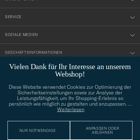
vårt
nyhetsbrev!
SERVICE
SOZIALE MEDIEN
GESCHÄFTSINFORMATIONEN
Vielen Dank für Ihr Interesse an unserem
Webshop!
STILBERATUNG
Diese Website verwendet Cookies zur Optimierung der
Benötigen Sie Hilfe bei der Suche nach Ihrem persönlichen Stil?
Sicherheitseinstellungen sowie zur Analyse der
Wenden Sie sich an uns, wir helfen Ihnen gerne weiter!
Leistungsfähigkeit, um Ihr Shopping-Erlebnis so
persönlich wie möglich zu gestalten und anzupassen.
…
info@careofcarl.de
STILBERATUNG
Weiterlesen
ANPASSEN ODER
NUR NOTWENDIGE
ABLEHNEN
© Care of Carl 2026