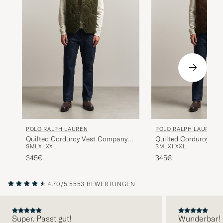
POLO RALPH LAUREN
POLO RALPH LAUREN
Quilted Corduroy Vest Company
Quilted Corduroy Ves
S
M
L
XL
XXL
S
M
L
XL
XXL
Olive
Brown
345€
345€
4.70/5
5553 BEWERTUNGEN
Super. Passt gut!
Wunderbar!