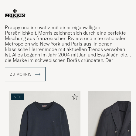
Jag är verkligen nöjd det är ett bra köp.
BENGT L
GEKAUFT AM AUF CAREOFCARL.SE
Preppy und innovativ, mit einer eigenwilligen
Persönlichkeit. Morris zeichnet sich durch eine perfekte
Mischung aus französischen Riviera und internationalen
Metropolen wie New York und Paris aus, in denen
Mycket hög kvalité på både leveranstid och
klassische Herrenmode mit aktuellen Trends verwoben
ist. Alles begann im Jahr 2004 mit Jan und Eva Alsén, die
plagg.
die Marke im schwedischen Borås gründeten. Der
JAN F
GEKAUFT AM AUF CAREOFCARL.SE
bekannte Name Morris stammt von einem gleichnamigen
klassischen Herrenausstatter, der zwischen den 1950er
ZU MORRIS
und 1970er Jahren in Stockholm seine Blütezeit hatte.
Lätt och smidig väst, perfekt som extra
ryggvärmare under jackan eller i stället för
NEU
jacka / tröja vid något svalare väder.
BILLY L
GEKAUFT AM AUF CAREOFCARL.SE