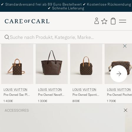
✔
Standardversand frei ab 89 Euro Bestellwert
✔
Kostenlose Rücksendung
✔
Schnelle Lieferung
Suche
LOUIS VUITTON
LOUIS VUITTON
LOUIS VUITTON
LOUIS VUITTON
Pre-Owned Sac Plat
Pre-Owned Nevelfull
Pre-Owned Spontini
Pre-Owned Pochet
Petit Bandouliére
MM Damier Ebene
Bag Monogram
Métis Monogram
1 400€
1 300€
800€
1 700€
Monogram
ACCESSOIRES