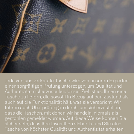
Jede von uns verkaufte Tasche wird von unseren Experten
einer sorgfältigen Prüfung unterzogen, um Qualität und
Authentizität sicherzustellen. Unser Ziel ist es, Ihnen eine
Tasche zu liefern, die sowohl in Bezug auf den Zustand als
auch auf die Funktionalität hält, was sie verspricht. Wir
führen auch Überprüfungen durch, um sicherzustellen,
dass die Taschen, mit denen wir handeln, niemals als
gestohlen gemeldet wurden. Auf diese Weise können Sie
sicher sein, dass Ihre Investition sicher ist und Sie eine
Tasche von höchster Qualität und Authentizität erhalten.