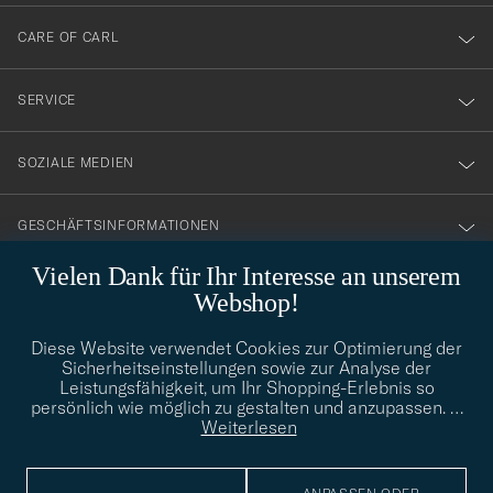
dig
till
CARE OF CARL
vårt
nyhetsbrev!
SERVICE
SOZIALE MEDIEN
GESCHÄFTSINFORMATIONEN
Vielen Dank für Ihr Interesse an unserem
Webshop!
STILBERATUNG
Diese Website verwendet Cookies zur Optimierung der
Benötigen Sie Hilfe bei der Suche nach Ihrem persönlichen Stil?
Sicherheitseinstellungen sowie zur Analyse der
Wenden Sie sich an uns, wir helfen Ihnen gerne weiter!
Leistungsfähigkeit, um Ihr Shopping-Erlebnis so
persönlich wie möglich zu gestalten und anzupassen.
…
info@careofcarl.de
STILBERATUNG
Weiterlesen