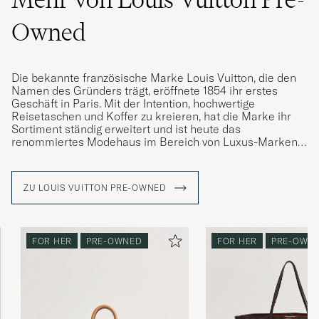
Owned
Die bekannte französische Marke Louis Vuitton, die den
Namen des Gründers trägt, eröffnete 1854 ihr erstes
Geschäft in Paris. Mit der Intention, hochwertige
Reisetaschen und Koffer zu kreieren, hat die Marke ihr
Sortiment ständig erweitert und ist heute das
renommiertes Modehaus im Bereich von Luxus-Marken.
Im Laufe der Jahre hat Louis Vuitton viele ikonische
Modelle auf den Markt gebracht, die seit Generationen
ZU LOUIS VUITTON PRE-OWNED
geliebt werden, darunter auch die Reisetasche "Keepall".
Diese zeigt sich in einer bunten Palette verschiedener
Designs aber vor allem, mit ihrem ikonischen LV-
Monogramm, das einen großen Wiedererkennungswert
FOR HER
PRE-OWNED
FOR HER
PRE-OWN
hat.