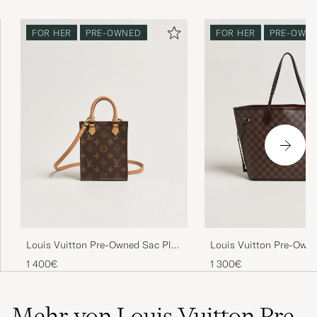
FOR HER
PRE-OWNED
FOR HER
PRE-OWN
Louis Vuitton Pre-Owned Sac Plat
Louis Vuitton Pre-Owne
Petit Bandouliére Monogram
MM Damier Ebene
1 400€
1 300€
Mehr von Louis Vuitton Pre-