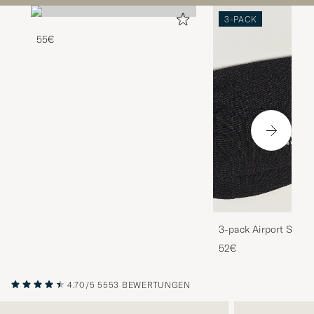
3-PACK
55€
3-pack Airport Socks
Melange
52€
4.70/5
5553 BEWERTUNGEN